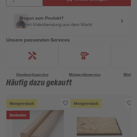
Fragen zum Produkt?
Sofort-Videoberatung aus dem Markt
Unsere passenden Services
Handwerksservice
Mietgeräteservice
Miettra
Häufig dazu gekauft
Mengenrabatt
Mengenrabatt
Bestseller