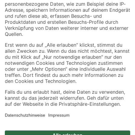
Zahlungsarten
Versandarten
Sicher einkaufen
Jetzt die toom-App herunterladen
Alle Preisangaben in EUR inkl. gesetzl. MwSt.. Die dargestellten Angebote sind unter
Umständen nicht in allen Märkten verfügbar. Die angegebenen Verfügbarkeiten beziehen
sich auf den unter "Mein Markt" ausgewählten toom Baumarkt. Alle Angebote und
Produkte nur solange der Vorrat reicht.
*Paketversand ab 59 € versandkostenfrei, gilt nicht für Artikel mit Speditionsversand, hier
fallen zusätzliche Versandkosten an.
Datenschutz
Privatsphäre
Impressum
AGB