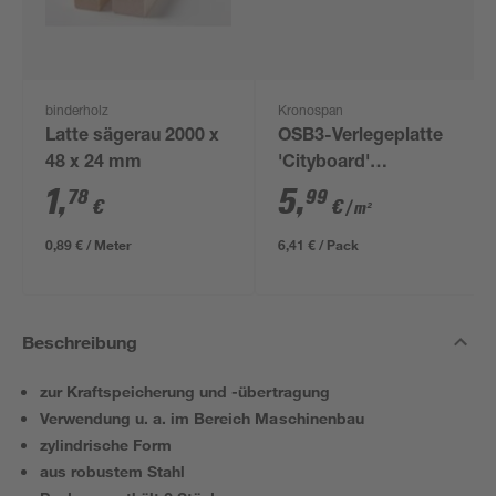
binderholz
Kronospan
Latte sägerau 2000 x
OSB3-Verlegeplatte
48 x 24 mm
'Cityboard'
ungeschliffen 1690 x
1
,
5
,
78
99
€
€
/ m²
634 x 12 mm
0,89 € / Meter
6,41 € / Pack
Beschreibung
zur Kraftspeicherung und -übertragung
Verwendung u. a. im Bereich Maschinenbau
zylindrische Form
aus robustem Stahl