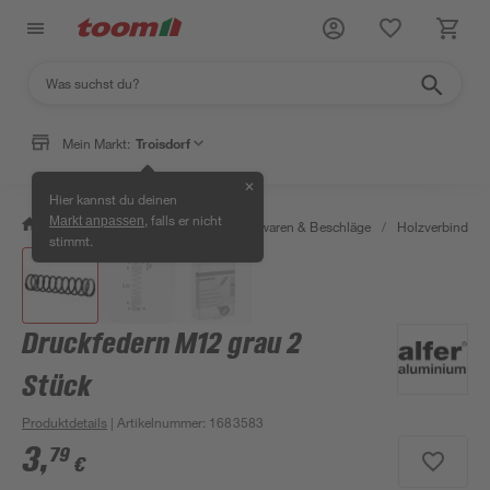
Mein Markt:
Troisdorf
✕
Hier kannst du deinen
, falls er nicht
Markt anpassen
/
Werkstatt & Maschinen
/
Eisenwaren & Beschläge
/
Holzverbinder 
stimmt.
Druckfedern M12 grau 2
Stück
Produktdetails
| Artikelnummer
:
1683583
3
,
79
€