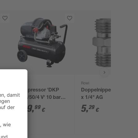
Rowi
Rowi
Kompressor 'DKP
Doppelnippel 1/4" AG
2200/50/4 V' 10 bar
x 1/4" AG
245-300 l/min
239
,
5
,
99
29
€
€