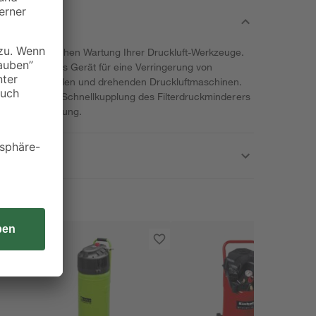
er kontinuierlichen Wartung Ihrer Druckluft-Werkzeuge.
erant sorgt das Gerät für eine Verringerung von
 an schlagenden und drehenden Druckluftmaschinen.
fach hinter der Schnellkupplung des Filterdruckminderers
gsarme Verbindung.