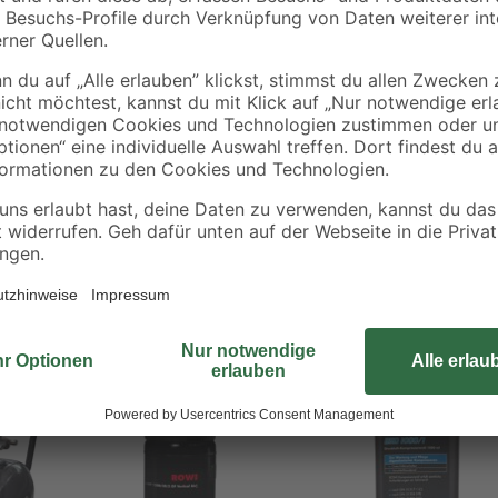
Dieser Nebelöler von Rowi dient d
rkzeugen
Als automatischer Schmierfett-Lief
Reibungs- und Korrosionsschäden
Installieren Sie den Nebelöler ein
und sorgen Sie so für die wartun
Bestseller