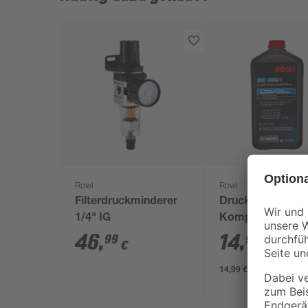
Rowi
Rowi
Filterdruckminderer
Druckluft-
1/4" IG
Kompressorenöl
1000 ml
46
,
14
,
99
99
€
€
14,99 € / Liter