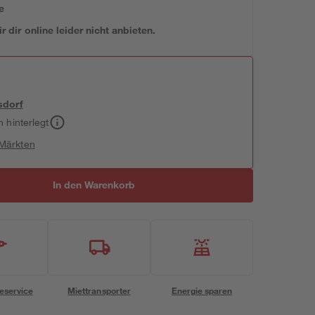
e
 dir online leider nicht anbieten.
sdorf
h hinterlegt
 Märkten
In den Warenkorb
eservice
Miettransporter
Energie sparen