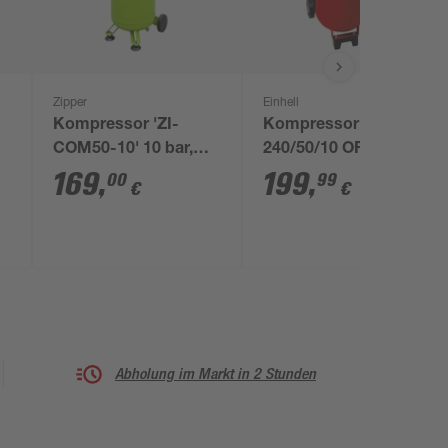
Zipper
Einhell
Kompressor 'ZI-
Kompressor 'TC-AC
COM50-10' 10 bar,
240/50/10 OF' 1500 W
240 l/min
169
,
199
,
00
99
€
€
Abholung im Markt in 2 Stunden