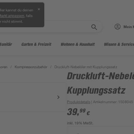
✕
ier kannst du deinen
, falls
Markt anpassen
r nicht stimmt.
Mein 
Sanitär
Garten & Freizeit
Wohnen & Haushalt
Wissen & Servic
oren
/
Kompressorzubehör
/
Druckluft-Nebelöler mit Kupplungssatz
Druckluft-Nebel
Kupplungssatz
Produktdetails
| Artikelnummer
:
1508045
39
,
99
€
inkl. 19% MwSt.