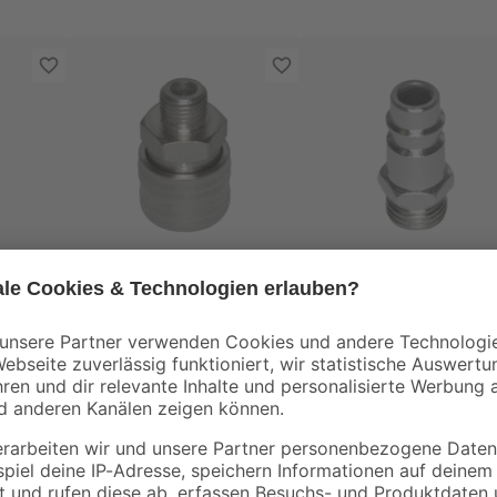
Rowi
Rowi
Schnellkupplung 1/4"
Gewindestecknippel
AG
1/4" AG
6
,
3
,
39
99
€
€