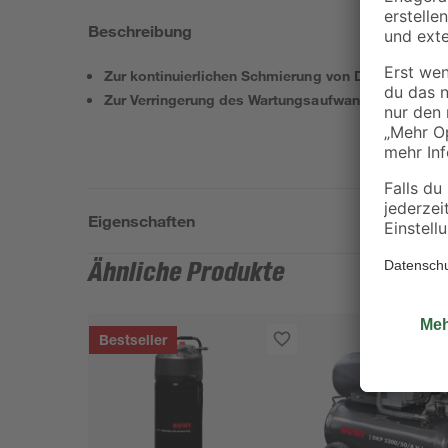
Beschreibung
Zur kontinuierlichen Schmierung von Druckluft-We
Zur Verringerung des Wartungsaufwands
Eigenschaften
Ähnliche Produkte
Bestseller