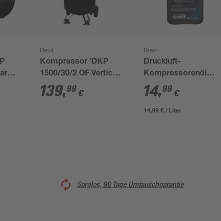
Rowi
Rowi
KP
Kompressor 'DKP
Druckluft-
bar
1500/30/2 OF Vertical
Kompressorenöl
Air' 10 bar 72-240
1000 ml
139
,
14
,
99
99
€
€
l/min
14,99 € / Liter
Sorglos, 90 Tage Umtauschgarantie