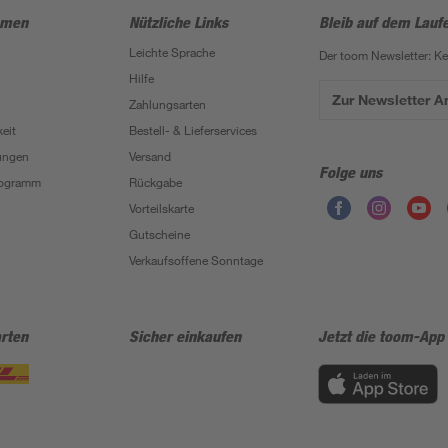
hmen
Nützliche Links
Bleib auf dem Lauf
Leichte Sprache
Der toom Newsletter: K
Hilfe
Zur Newsletter 
Zahlungsarten
eit
Bestell- & Lieferservices
ungen
Versand
Folge uns
Programm
Rückgabe
Vorteilskarte
Gutscheine
Verkaufsoffene Sonntage
rten
Sicher einkaufen
Jetzt die toom-App