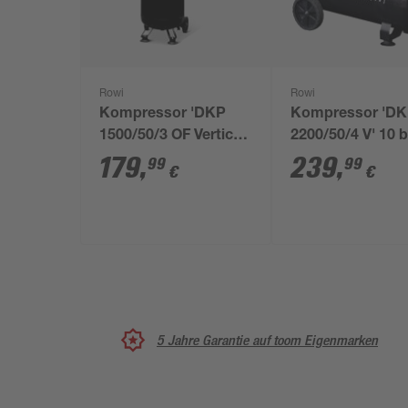
Rowi
Rowi
Kompressor 'DKP
Kompressor 'D
1500/50/3 OF Vertical
2200/50/4 V' 10 
Air' 240 l/min inklusive
245-300 l/min
179
,
239
,
99
99
€
€
Zubehör
5 Jahre Garantie auf toom Eigenmarken