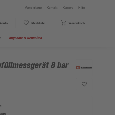
Vorteilskarte
Kontakt
Karriere
Hilfe
Konto
Merkliste
Warenkorb
e
Angebote & Neuheiten
nfüllmessgerät 8 bar
e
tage