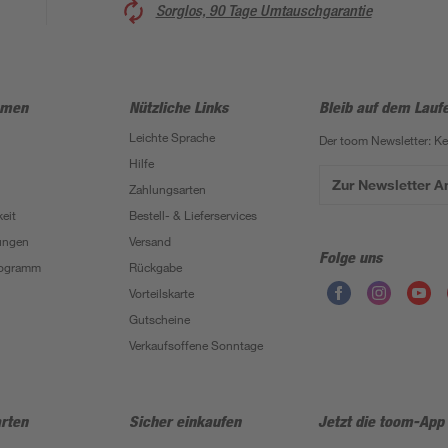
Sorglos, 90 Tage Umtauschgarantie
hmen
Nützliche Links
Bleib auf dem Lauf
Leichte Sprache
Der toom Newsletter: K
Hilfe
Zur Newsletter 
Zahlungsarten
eit
Bestell- & Lieferservices
ungen
Versand
Folge uns
Programm
Rückgabe
Vorteilskarte
Gutscheine
Verkaufsoffene Sonntage
rten
Sicher einkaufen
Jetzt die toom-App