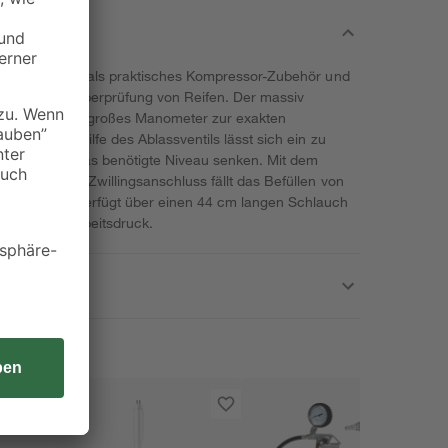
inhell dient dir als praktisches Kompressor-Zubehör und
Befüllung und Überprüfung von Reifen. Der massiv
über ein extra großes Manometer zur exakten
 und psi. Mithilfe des Ablassventils lässt sich ein zu
d präzise auf das benötigte Niveau senken. Mit dem
lladapter mit Zwillingsanschluss fällt das Befüllen von
fenfüllmesser verfügt über einen 44 cm langen Schlauch
is zu 8 bar Arbeitsdruck.