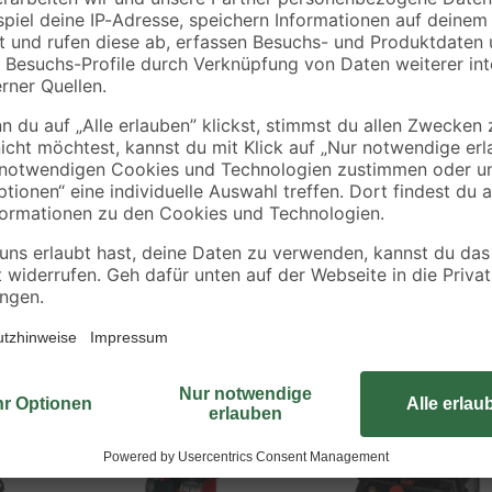
Der Reifenfüllmesser 'Profi' von E
als zuverlässiger Helfer bei der 
r
gebaute Reifenfüllmesser verfügt 
eifen
Druckkontrolle in den Einheiten bar
k
hoher Reifendruck kontrolliert un
serienmäßig mitgelieferten Reifenfü
Autoreifen noch leichter. Der Rei
und eignet sich für Aufgaben mit b
Bestseller