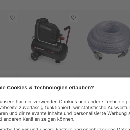
Einhell
Einhell
 6
Kompressor 'TC-AC
Druckluft-
190/24/8 I OF' 1500 W
Gewebeschlauch Ø 
mm 10 m
99
,
19
,
99
99
€
€