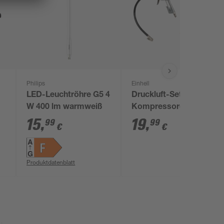
Philips
Einhell
LED-Leuchtröhre G5 4
Druckluft-Set für
W 400 lm warmweiß
Kompressoren 3-
teilig
15
,
19
,
99
99
€
€
Produktdatenblatt