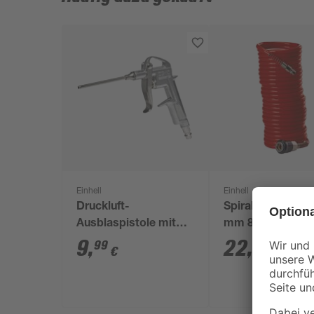
Einhell
Einhell
Druckluft-
Spiralschlauch Ø
Ausblaspistole mit
mm 8 m für
Stecknippel
Kompressoren
9
,
22
,
99
99
€
€