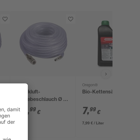
Einhell
Oregon®
Druckluft-
Bio-Kettensägenöl 1 l
6
Gewebeschlauch Ø 9
mm 15 m
29
,
7
,
99
99
€
€
7,99 € / Liter