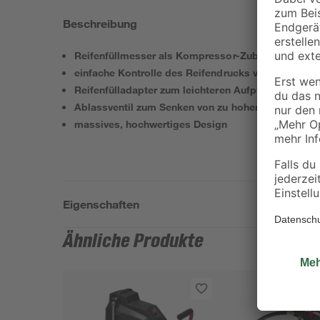
Beschreibung
Reifenfüllmesser als Kompressor-Zubehör
einfache Kontrolle des Reifendrucks via Manomete
Reifenfülladapter zum leichteren Aufpumpen von R
Ablassventil zum Senken von zu hohem Reifendruc
massives, hochwertiges Design
Eigenschaften
Ähnliche Produkte