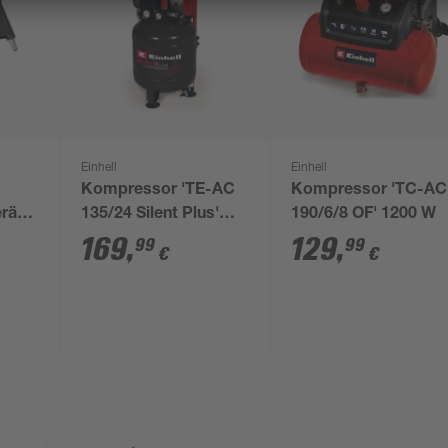
Einhell
Einhell
Kompressor 'TE-AC
Kompressor 'TC-AC
rät
135/24 Silent Plus'
190/6/8 OF' 1200 W
750 W
169
,
129
,
99
99
€
€