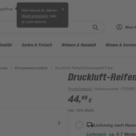
geöffnet
✕
Hier kannst du deinen
, falls
Markt anpassen
er nicht stimmt.
Mein 
Sanitär
Garten & Freizeit
Wohnen & Haushalt
Wissen & Servic
oren
/
Kompressorzubehör
/
Druckluft-Reifenfüllmessgerät 8 bar
Druckluft-Reife
Produktdetails
| Artikelnummer
:
1752902
44
,
99
€
inkl. 19% MwSt.
Lieferung nach Haus
Lieferzeit:
ca. 5-7 Werk