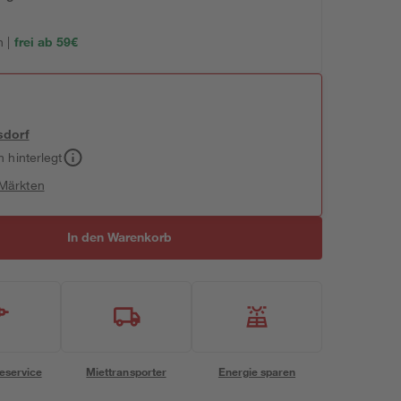
 |
frei ab 59€
sdorf
h hinterlegt
 Märkten
In den Warenkorb
eservice
Miettransporter
Energie sparen