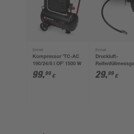
Einhell
Einhell
Kompressor 'TC-AC
Druckluft-
190/24/8 I OF' 1500 W
Reifenfüllmessge
digital 13 bar
99
,
29
,
99
99
€
€