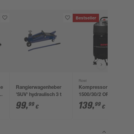
Bestseller
Rowi
el
Rangierwagenheber
Kompressor 'DKP
er
'SUV' hydraulisch 3 t
1500/30/2 OF Vertical
Air' 10 bar 72-240
99
,
139
,
99
99
€
€
l/min