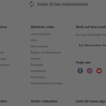
Sorglos, 90 Tage Umtauschgarantie
hmen
Nützliche Links
Bleib auf dem Lauf
Leichte Sprache
Der toom Newsletter: K
Hilfe
Zur Newsletter 
Zahlungsarten
eit
Bestell- & Lieferservices
ungen
Versand
Folge uns
Programm
Rückgabe
Vorteilskarte
Gutscheine
Verkaufsoffene Sonntage
rten
Sicher einkaufen
Jetzt die toom-App