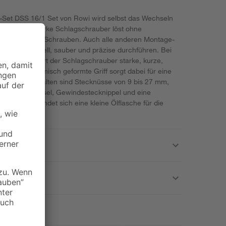
-Set DSS 16/1 Set von Rowi wird selbst das Wechseln
er leistungsstarke Schlagschrauber löst ohne
de Muttern und Schrauben. Auch alle anderen Montage-
 mit ihm schnell, sauber und präzise durchführen. Bei
 6,3 bar führt der Schlagschrauber starke, kurze,
 Der ergonomisch geformte Griff sorgt dabei für eine
 Zubehör enthalten sind Stecknüsse von 9 bis 27 mm,
chskantschlüssel, Gewindestecknippel und eine
erumfang befindet sich eine kleine Ölflasche für die
es Geräts.