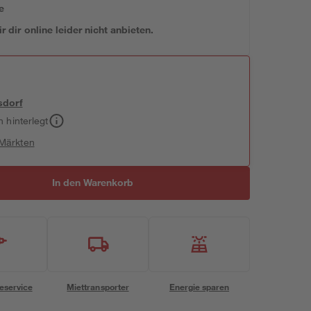
e
 dir online leider nicht anbieten.
sdorf
h hinterlegt
 Märkten
In den Warenkorb
eservice
Miettransporter
Energie sparen