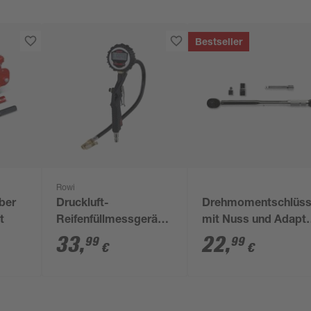
Bestseller
Rowi
ber
Druckluft-
Drehmomentschlüss
t
Reifenfüllmessgerät
mit Nuss und Adapt
'DRM 8/1 D' digital, 8
1/2"
33
,
22
,
99
99
€
€
bar