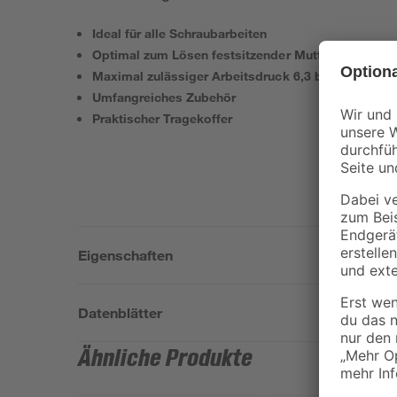
Ideal für alle Schraubarbeiten
Optimal zum Lösen festsitzender Muttern und Sch
Maximal zulässiger Arbeitsdruck 6,3 bar
Umfangreiches Zubehör
Praktischer Tragekoffer
Eigenschaften
Datenblätter
Ähnliche Produkte