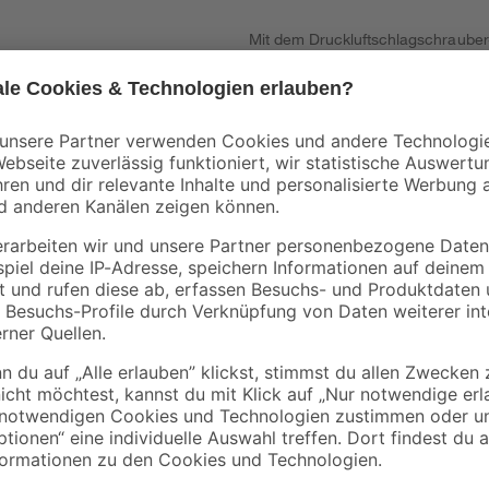
Mit dem Druckluftschlagschrauber
der Autoreifen zum Kinderspiel. D
rauben
Schwierigkeiten sogar festsitzen
und Reparaturarbeiten lassen sich
einem maximalen Betriebsdruck von
impulsartige Drehbewegungen aus.
optimale Kontrolle des Geräts. Im
eine Verlängerung, je ein Innense
Schnellkupplung. Ebenfalls im Lief
regelmäßige Pflege und Wartung d