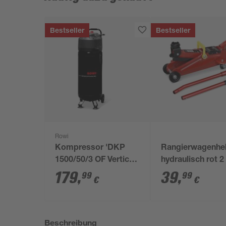
Bestseller
Bestseller
Rowi
Kompressor 'DKP
Rangierwagenhe
1500/50/3 OF Vertical
hydraulisch rot 2 
Air' 240 l/min inklusive
179
,
39
,
99
99
€
€
Zubehör
Beschreibung