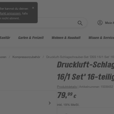
✕
ier kannst du deinen
, falls
Markt anpassen
r nicht stimmt.
Mein 
Sanitär
Garten & Freizeit
Wohnen & Haushalt
Wissen & Servic
oren
/
Kompressorzubehör
/
Druckluft-Schlagschrauber-Set 'DSS 16/1 Set' 16-
Druckluft-Schla
16/1 Set' 16-teili
Produktdetails
| Artikelnummer
:
1508452
79
,
99
€
inkl. 19% MwSt.