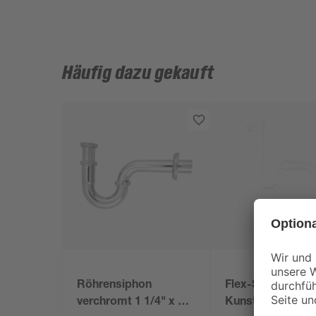
Häufig dazu gekauft
Röhrensiphon
Flex-Siphon
verchromt 1 1/4" x 32
Kunststoff weiß 1