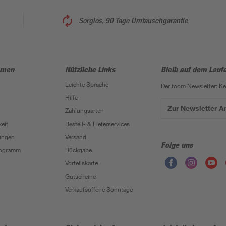
Sorglos, 90 Tage Umtauschgarantie
hmen
Nützliche Links
Bleib auf dem Lauf
Leichte Sprache
Der toom Newsletter: K
Hilfe
Zur Newsletter 
Zahlungsarten
eit
Bestell- & Lieferservices
ungen
Versand
Folge uns
Programm
Rückgabe
Vorteilskarte
Gutscheine
Verkaufsoffene Sonntage