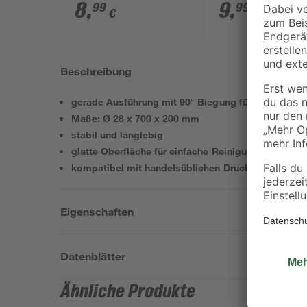
mm
x 40/50 mm
8
,
9
,
99
99
€
€
Beschreibung
gerade Ausführung mit 90° Biegung für WC-Drucks
Maße: Ø 28 x 700 x 200 mm
stabil und langlebig
glatte Oberfläche für einfache Reinigung
kompatibel mit handelsüblichen Druckspülern
Eigenschaften
Datenblätter
Ähnliche Produkte