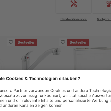
Handwerksservice
Mietgerät
Bestseller
Bestseller
B1
Respekta
Spültischarmatur
Komplettspüle
 1/2'
'Carli' chromfarben
KS50D 100 x 85 x 50