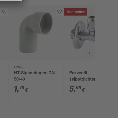
Bestseller
Marley
HT-Siphonbogen DN
Eckventil
50/40
selbstdichtend 1/2"
AG x 10 mm
1
,
5
,
79
99
€
€