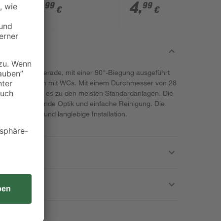
WST 140 2 Stück
14
,
4
,
99
99
€
€
us Stahl ist gerade, mit einer 90°-Biegung ausgeführt
on Druckspülern mit WCs. Mit einem Durchmesser von 28
00 mm passt es zu den meisten Standardanlagen. Die
eine ansprechende Optik und einfache Reinigung. Die
 eine sichere und langlebige Installation.