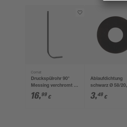
Cornat
Druckspülrohr 90°
Ablaufdichtung
Messing verchromt Ø
schwarz Ø 58/20
26/28 x 200/600 mm
mm für Cornat u
16
,
3
,
99
49
€
€
Jomo