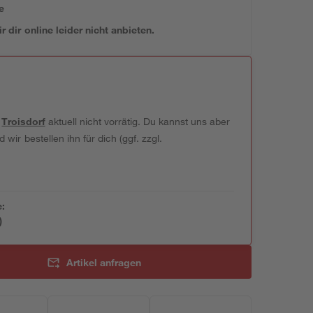
e
 dir online leider nicht anbieten.
t
Troisdorf
aktuell nicht vorrätig. Du kannst uns aber
wir bestellen ihn für dich (ggf. zzgl.
e:
)
Artikel anfragen