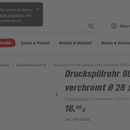
✕
ier kannst du deinen
, falls
Markt anpassen
r nicht stimmt.
Mein 
Sanitär
Garten & Freizeit
Wohnen & Haushalt
Wissen & Servic
kästen
/
Spülkästenzubehör
/
Druckspülrohr 90° gerade Stahl verchromt Ø 28 
Druckspülrohr 90
verchromt Ø 28 
Produktdetails
| Artikelnummer
:
5476152
16
,
99
€
inkl. 19% MwSt.