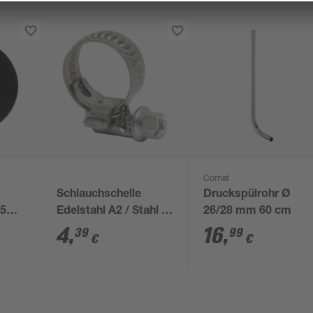
Cornat
Schlauchschelle
Druckspülrohr Ø
,5
Edelstahl A2 / Stahl Ø
26/28 mm 60 cm
nd
10-16 x 7,5 mm, 2
4
,
16
,
39
99
€
€
Stück