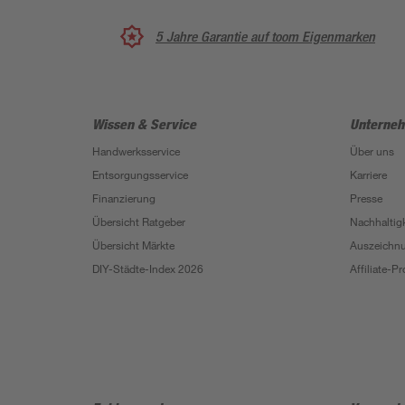
5 Jahre Garantie auf toom Eigenmarken
Wissen & Service
Unterne
Handwerksservice
Über uns
Entsorgungsservice
Karriere
Finanzierung
Presse
Übersicht Ratgeber
Nachhaltigk
Übersicht Märkte
Auszeichn
DIY-Städte-Index 2026
Affiliate-