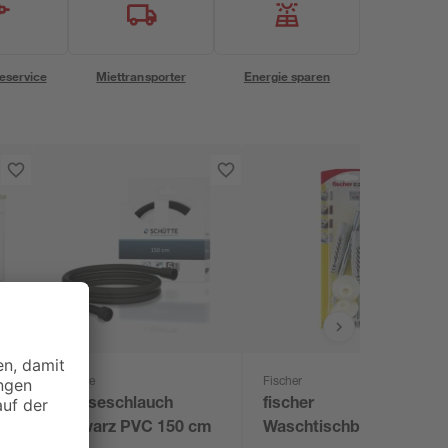
eservice
Miettransporter
Energie sparen
Schütte
Fischer
Brauseschlauch
fischer
schwarz PVC 150 cm
Waschtischbefestigung