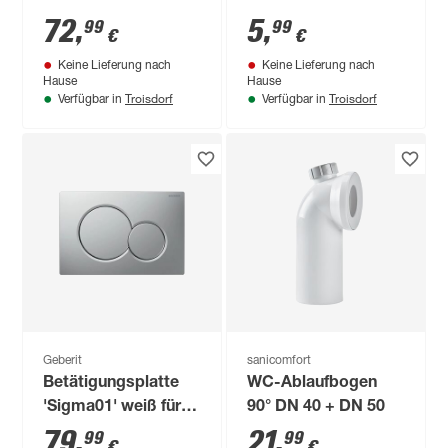
72
,
5
,
99
99
€
€
Keine Lieferung nach
Keine Lieferung nach
Hause
Hause
Troisdorf
Troisdorf
Verfügbar in
Verfügbar in
Geberit
sanicomfort
Betätigungsplatte
WC-Ablaufbogen
'Sigma01' weiß für
90° DN 40 + DN 50
2-Mengen-Spülung
79
,
21
,
99
99
€
€