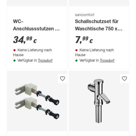
sanicomfort
WC-
Schallschutzset für
Anschlussstutzen Ø
Waschtische 750 x
90-110 mm
195 x 4 mm
34
,
7
,
99
99
€
€
Keine Lieferung nach
Keine Lieferung nach
Hause
Hause
Troisdorf
Troisdorf
Verfügbar in
Verfügbar in