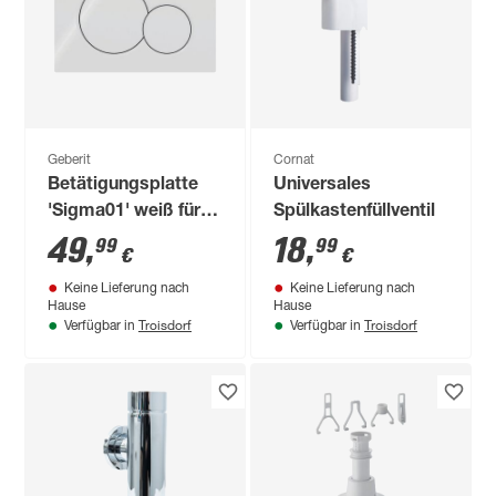
Geberit
Cornat
Betätigungsplatte
Universales
'Sigma01' weiß für
Spülkastenfüllventil
2-Mengen-Spülung
49
,
18
,
99
99
€
€
Keine Lieferung nach
Keine Lieferung nach
Hause
Hause
Troisdorf
Troisdorf
Verfügbar in
Verfügbar in