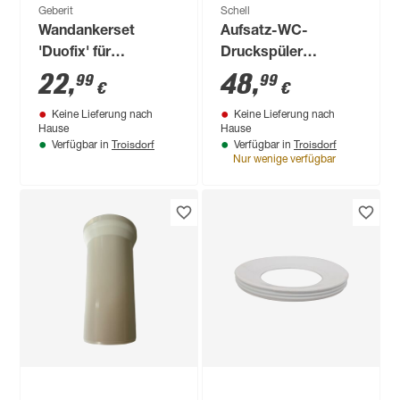
Geberit
Schell
Wandankerset
Aufsatz-WC-
'Duofix' für
Druckspüler
Einzelmontage 2
'Schellomat'
22
,
48
,
99
99
€
€
Stück
Messing verchromt
Keine Lieferung nach
Keine Lieferung nach
3/4"
Hause
Hause
Troisdorf
Troisdorf
Verfügbar in
Verfügbar in
Nur wenige verfügbar