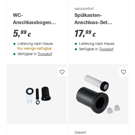
sanicomfort
WC-
Spülkasten-
Anschlussbogen
Anschluss-Set
weiß 90°
hinten
5
,
17
,
99
99
€
€
Lieferung nach Hause
Lieferung nach Hause
Troisdorf
Nur wenige verfügbar
Verfügbar in
Troisdorf
Verfügbar in
Geberit