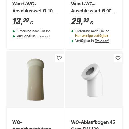
Wand-WC-
Wand-WC-
Anschlussset Ø 100
Anschlussset Ø 90 x
x 180 mm
185 mm
13
,
29
,
99
99
€
€
Lieferung nach Hause
Lieferung nach Hause
Troisdorf
Nur wenige verfügbar
Verfügbar in
Troisdorf
Verfügbar in
WC-
WC-Ablaufbogen 45