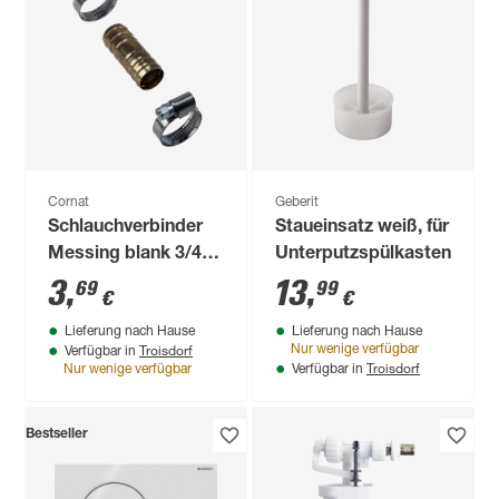
Cornat
Geberit
Schlauchverbinder
Staueinsatz weiß, für
Messing blank 3/4"
Unterputzspülkasten
mit 2 Schellen
3
,
13
,
69
99
€
€
Lieferung nach Hause
Lieferung nach Hause
Troisdorf
Nur wenige verfügbar
Verfügbar in
Troisdorf
Nur wenige verfügbar
Verfügbar in
Bestseller