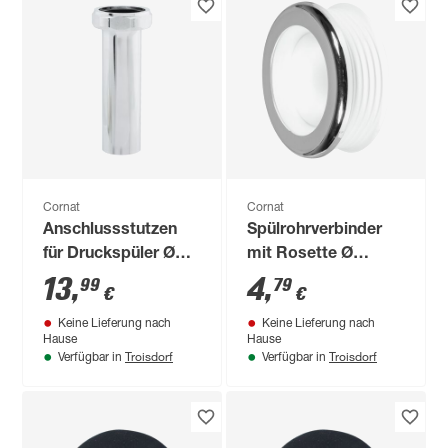
Cornat
Cornat
Anschlussstutzen
Spülrohrverbinder
für Druckspüler Ø
mit Rosette Ø
3/4 Zoll
28/32/44/55 mm für
13
,
4
,
99
79
€
€
Euro-WC
Keine Lieferung nach
Keine Lieferung nach
Hause
Hause
Troisdorf
Troisdorf
Verfügbar in
Verfügbar in