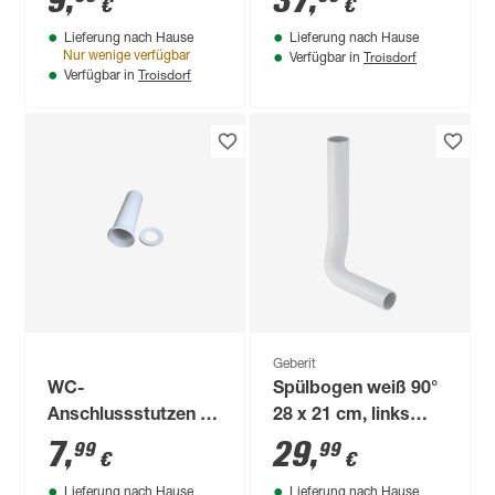
9
,
37
,
€
€
Lieferung nach Hause
Lieferung nach Hause
Troisdorf
Nur wenige verfügbar
Verfügbar in
Troisdorf
Verfügbar in
Geberit
WC-
Spülbogen weiß 90°
Anschlussstutzen Ø
28 x 21 cm, links
100 mm
gekröpft
7
,
29
,
99
99
€
€
Lieferung nach Hause
Lieferung nach Hause