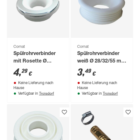
Cornat
Cornat
Spülrohrverbinder
Spülrohrverbinder
mit Rosette Ø
weiß Ø 28/32/55 mm
28/32/48 mm
für Euro-WC
4
,
3
,
29
49
€
€
Keine Lieferung nach
Keine Lieferung nach
Hause
Hause
Troisdorf
Troisdorf
Verfügbar in
Verfügbar in