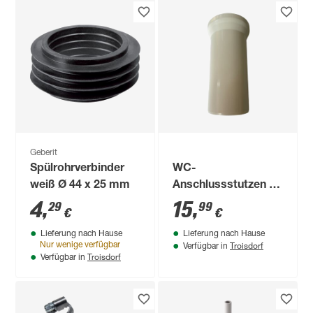
Geberit
Spülrohrverbinder
WC-
weiß Ø 44 x 25 mm
Anschlussstutzen Ø
140 mm
4
,
15
,
29
99
€
€
Lieferung nach Hause
Lieferung nach Hause
Troisdorf
Nur wenige verfügbar
Verfügbar in
Troisdorf
Verfügbar in