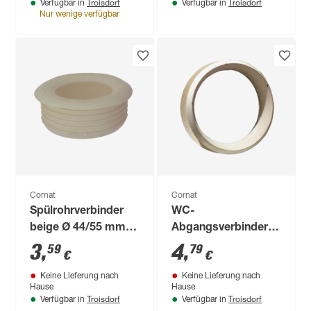
Troisdorf
Troisdorf
Verfügbar in
Verfügbar in
Nur wenige verfügbar
Cornat
Cornat
Spülrohrverbinder
WC-
beige Ø 44/55 mm
Abgangsverbinder
für Euro-WC
weiß Ø 100/110 mm
3
,
4
,
59
79
€
€
Keine Lieferung nach
Keine Lieferung nach
Hause
Hause
Troisdorf
Troisdorf
Verfügbar in
Verfügbar in