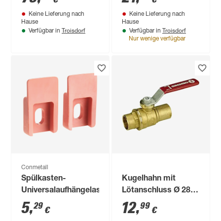
Keine Lieferung nach
Keine Lieferung nach
Hause
Hause
Troisdorf
Troisdorf
Verfügbar in
Verfügbar in
Nur wenige verfügbar
Conmetall
Spülkasten-
Kugelhahn mit
Universalaufhängelaschen
Lötanschluss Ø 28
mm
5
,
12
,
29
99
€
€