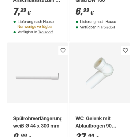
Anschlussstutzen Ø
Grad DN 100
110 mm
7
,
6
,
29
99
€
€
Lieferung nach Hause
Lieferung nach Hause
Troisdorf
Nur wenige verfügbar
Verfügbar in
Troisdorf
Verfügbar in
Spülrohrverlängerung
WC-Gelenk mit
weiß Ø 44 x 300 mm
Ablaufbogen 90
Grad DN 100
99
99