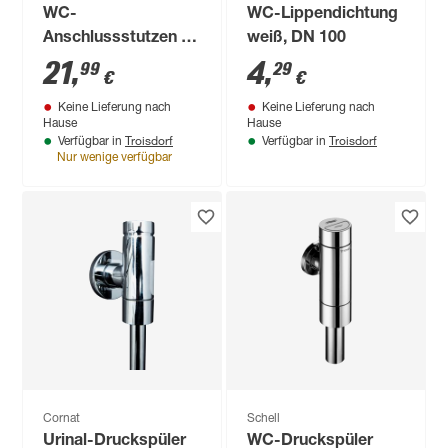
WC-
WC-Lippendichtung
Anschlussstutzen Ø
weiß, DN 100
110 mm
21
,
4
,
99
29
€
€
Keine Lieferung nach
Keine Lieferung nach
Hause
Hause
Troisdorf
Troisdorf
Verfügbar in
Verfügbar in
Nur wenige verfügbar
Cornat
Schell
Urinal-Druckspüler
WC-Druckspüler