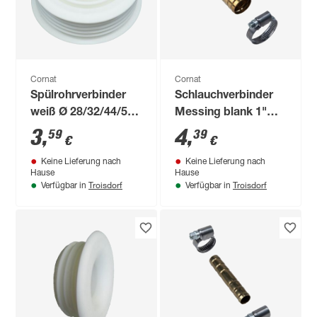
Cornat
Cornat
Spülrohrverbinder
Schlauchverbinder
weiß Ø 28/32/44/55
Messing blank 1"
mm für Euro-WC
mit 2 Schellen
3
,
4
,
59
39
€
€
Keine Lieferung nach
Keine Lieferung nach
Hause
Hause
Troisdorf
Troisdorf
Verfügbar in
Verfügbar in