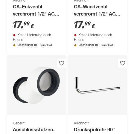
Kirchhoff
Kirchhoff
GA-Eckventil
GA-Wandventil
verchromt 1/2" AG x
verchromt 1/2" AG,
3/4" AG x 3/8" AG x
mit
17
,
17
,
99
99
€
€
10 mmQ, mit
Rückflussverhinderer
Keine Lieferung nach
Keine Lieferung nach
Rosette
Hause
Hause
Troisdorf
Troisdorf
Bestellbar in
Bestellbar in
Geberit
Kirchhoff
Anschlussstutzen-
Druckspülrohr 90°