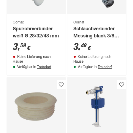
Cornat
Cornat
Spülrohrverbinder
Schlauchverbinder
weiß Ø 28/32/48 mm
Messing blank 3/8"
mit 2 Schellen
3
,
3
,
59
49
€
€
Keine Lieferung nach
Keine Lieferung nach
Hause
Hause
Troisdorf
Troisdorf
Verfügbar in
Verfügbar in