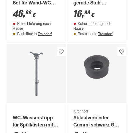
Set für Wand-WC
gerade Stahl
weiß etagiert 7 cm
verchromt Ø 28 x
46
,
16
,
99
99
€
€
700 x 200 mm
Keine Lieferung nach
Keine Lieferung nach
Hause
Hause
Troisdorf
Troisdorf
Bestellbar in
Bestellbar in
Kirchhoff
WC-Wasserstopp
Ablaufverbinder
für Spülkästen mit
Gummi schwarz Ø
seitlicher Spültaste
46 x 30 mm