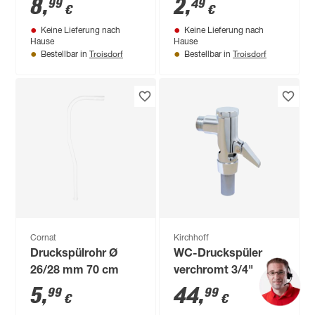
8
,
2
,
99
49
€
€
Keine Lieferung nach
Keine Lieferung nach
Hause
Hause
Troisdorf
Troisdorf
Bestellbar in
Bestellbar in
Cornat
Kirchhoff
Druckspülrohr Ø
WC-Druckspüler
26/28 mm 70 cm
verchromt 3/4"
5
,
44
,
99
99
€
€