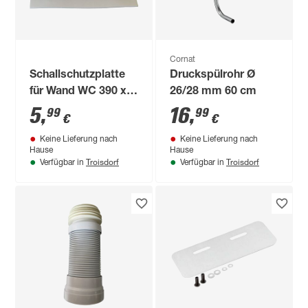
Cornat
Schallschutzplatte
Druckspülrohr Ø
für Wand WC 390 x
26/28 mm 60 cm
420 x 5 mm
5
,
16
,
99
99
€
€
Keine Lieferung nach
Keine Lieferung nach
Hause
Hause
Troisdorf
Troisdorf
Verfügbar in
Verfügbar in