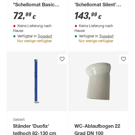
"Schellomat Basic"
'Schellomat Silent'
1/2 Zoll
Aufputz 3/4" DN 20
72
,
143
,
99
99
€
€
Messing verchromt
Keine Lieferung nach
Keine Lieferung nach
Hause
Hause
Troisdorf
Troisdorf
Verfügbar in
Verfügbar in
Nur wenige verfügbar
Nur wenige verfügbar
Geberit
Ständer 'Duofix'
WC-Ablaufbogen 22
teilhoch 82-130 cm
Grad DN 100