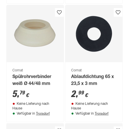
Cornat
Cornat
Spülrohrverbinder
Ablaufdichtung 65 x
weiß Ø 44/48 mm
23,5 x 3 mm
5
,
2
,
79
99
€
€
Keine Lieferung nach
Keine Lieferung nach
Hause
Hause
Troisdorf
Troisdorf
Verfügbar in
Verfügbar in