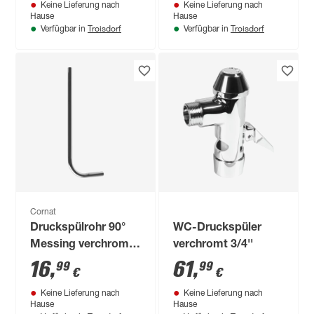
Keine Lieferung nach
Keine Lieferung nach
Hause
Hause
Troisdorf
Troisdorf
Verfügbar in
Verfügbar in
Cornat
Druckspülrohr 90°
WC-Druckspüler
Messing verchromt
verchromt 3/4''
Ø 26/28 x 200/600
16
,
61
,
99
99
€
€
mm
Keine Lieferung nach
Keine Lieferung nach
Hause
Hause