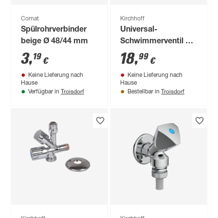
Cornat
Kirchhoff
Spülrohrverbinder
Universal-
beige Ø 48/44 mm
Schwimmerventil 6-
9 l
3
,
18
,
19
99
€
€
Keine Lieferung nach
Keine Lieferung nach
Hause
Hause
Troisdorf
Troisdorf
Verfügbar in
Bestellbar in