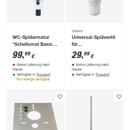
Geberit
WC-Spülarmatur
Universal-Spülventil
"Schellomat Basic"
für
3/4"
Aufputzspülkästen
99
,
29
,
99
99
€
€
Keine Lieferung nach
Keine Lieferung nach
Hause
Hause
Troisdorf
Troisdorf
Verfügbar in
Verfügbar in
Nur wenige verfügbar