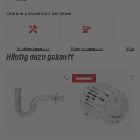
Unsere passenden Services
Handwerksservice
Mietgeräteservice
Miettra
Häufig dazu gekauft
Bestseller