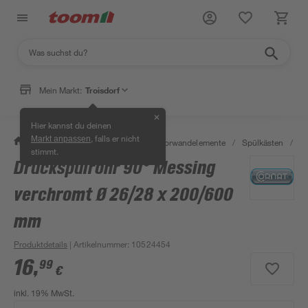
Mein Markt:
Troisdorf
✕
Hier kannst du deinen
, falls er nicht
Markt anpassen
/
Bad & Sanitär
/
Spülkästen & Vorwandelemente
/
Spülkästen
/
S
stimmt.
Druckspülrohr 90° Messing
verchromt Ø 26/28 x 200/600
mm
Produktdetails
| Artikelnummer
:
10524454
16
,
99
€
inkl. 19% MwSt.