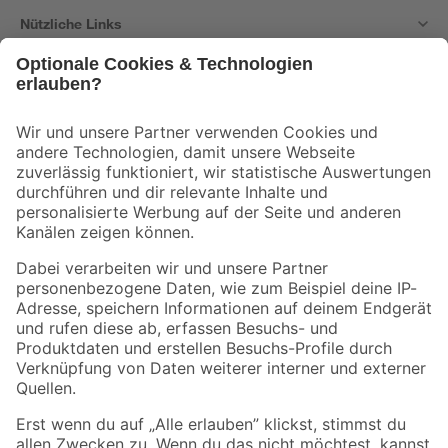
Nützliche Links
Bleib auf dem Laufenden mit unserem Newsletter
Der toom Newsletter: Keine Angebote und Aktionen mehr verpassen!
Zur Newsletter Anmeldung
Folge uns
Zahlungsarten
Versandarten
Sicher einkaufen