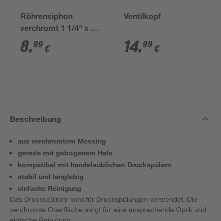
Röhrensiphon
Ventilkopf
verchromt 1 1/4" x 32
mm
8
,
14
,
99
99
€
€
Beschreibung
aus verchromtem Messing
gerade mit gebogenem Hals
kompatibel mit handelsüblichen Druckspülern
stabil und langlebig
einfache Reinigung
Das Druckspülrohr wird für Druckspülungen verwendet. Die
verchromte Oberfläche sorgt für eine ansprechende Optik und
einfache Reinigung.