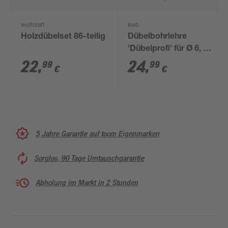
wolfcraft
kwb
Holzdübelset 86-teilig
Dübelbohrlehre
'Dübelprofi' für Ø 6, 8,
10 mm Dübel
22
,
24
,
99
99
€
€
5 Jahre Garantie auf toom Eigenmarken
Sorglos, 90 Tage Umtauschgarantie
Abholung im Markt in 2 Stunden