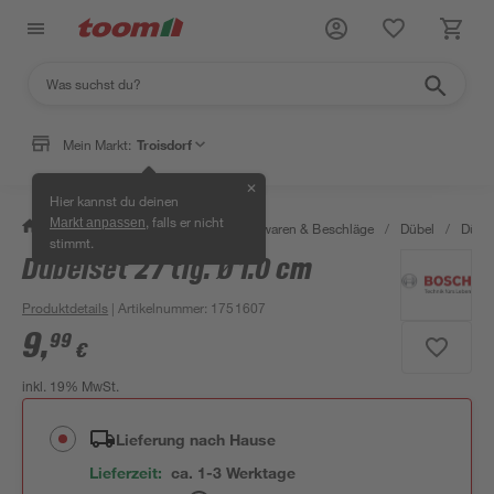
Mein Markt:
Troisdorf
✕
Hier kannst du deinen
, falls er nicht
Markt anpassen
/
Werkstatt & Maschinen
/
Eisenwaren & Beschläge
/
Dübel
/
Dübel
stimmt.
Dübelset 27 tlg. Ø 1.0 cm
Produktdetails
| Artikelnummer
:
1751607
9
,
99
€
inkl. 19% MwSt.
Lieferung nach Hause
Lieferzeit:
ca. 1-3 Werktage