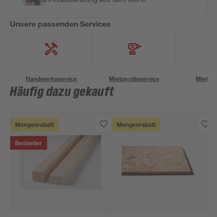
Unsere passenden Services
Handwerksservice
Mietgeräteservice
Miettra
Häufig dazu gekauft
Mengenrabatt
Mengenrabatt
Bestseller