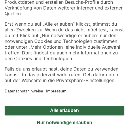
Sicher einkaufen
Jetzt die toom-App herunterladen
Alle Preisangaben in EUR inkl. gesetzl. MwSt.. Die dargestellten Angebote sind unter
Umständen nicht in allen Märkten verfügbar. Die angegebenen Verfügbarkeiten beziehen
sich auf den unter "Mein Markt" ausgewählten toom Baumarkt. Alle Angebote und
Produkte nur solange der Vorrat reicht.
*Paketversand ab 59 € versandkostenfrei, gilt nicht für Artikel mit Speditionsversand, hier
fallen zusätzliche Versandkosten an.
Datenschutz
Privatsphäre
Impressum
AGB
Nutzungsbedingungen
Widerrufsrecht
Vertrag widerrufen
Barrierefreiheit