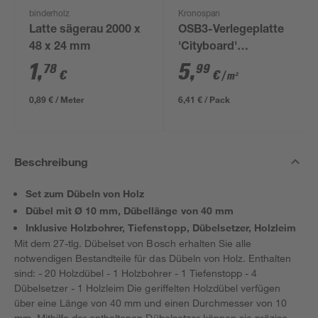
binderholz
Kronospan
Latte sägerau 2000 x
OSB3-Verlegeplatte
48 x 24 mm
'Cityboard'
ungeschliffen 1690 x
1
,
5
,
78
99
€
€
/ m²
634 x 12 mm
0,89 € / Meter
6,41 € / Pack
Beschreibung
Set zum Dübeln von Holz
Dübel mit Ø 10 mm, Dübellänge von 40 mm
Inklusive Holzbohrer, Tiefenstopp, Dübelsetzer, Holzleim
Mit dem 27-tlg. Dübelset von Bosch erhalten Sie alle
notwendigen Bestandteile für das Dübeln von Holz. Enthalten
sind: - 20 Holzdübel - 1 Holzbohrer - 1 Tiefenstopp - 4
Dübelsetzer - 1 Holzleim Die geriffelten Holzdübel verfügen
über eine Länge von 40 mm und einen Durchmesser von 10
mm. Mithilfe der enthaltenen Dübelsetzer können sie präzise