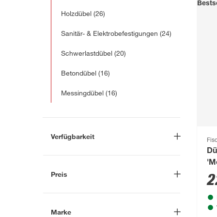
Bestse
Holzdübel
(26)
Sanitär- & Elektrobefestigungen
(24)
Schwerlastdübel
(20)
Betondübel
(16)
Messingdübel
(16)
Verfügbarkeit
Fis
Dü
Lieferung nach Hause
(18)
'M
In Troisdorf verfügbar
(16)
Preis
ku
2
Auf Wunsch in Troisdorf
bestellbar
(12)
-
€
Anderen Markt auswählen
Marke