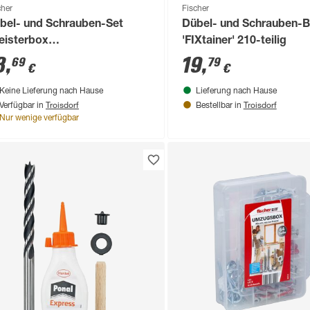
cher
Fischer
bel- und Schrauben-Set
Dübel- und Schrauben-
eisterbox
'FIXtainer' 210-teilig
opower/Duotec' 87-teilig
8
,
19
,
69
79
€
€
Keine Lieferung nach Hause
Lieferung nach Hause
Troisdorf
Troisdorf
Verfügbar in
Bestellbar in
Nur wenige verfügbar