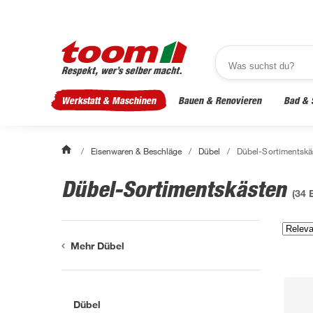
Werkstatt & Maschinen
Bauen & Renovieren
Bad & 
/
Eisenwaren & Beschläge
/
Dübel
/
Dübel-Sortimentskä
Dübel-Sortimentskästen
(
34
E
Mehr Dübel
Dübel