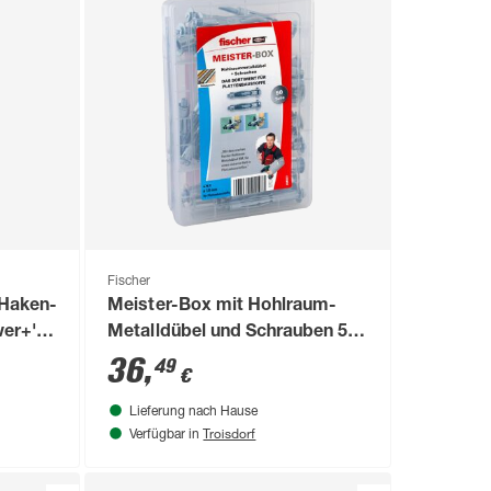
Fischer
 Haken-
Meister-Box mit Hohlraum-
er+'
Metalldübel und Schrauben 50-
teilig
36
,
49
€
Lieferung nach Hause
Troisdorf
Verfügbar in