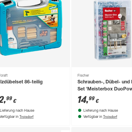
craft
Fischer
lzdübelset 86-teilig
Schrauben-, Dübel- und
Set 'Meisterbox DuoPow
160-teilig
2
,
14
,
99
99
€
€
Lieferung nach Hause
Lieferung nach Hause
Troisdorf
Troisdorf
Verfügbar in
Verfügbar in