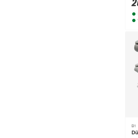
2
B1
Dü