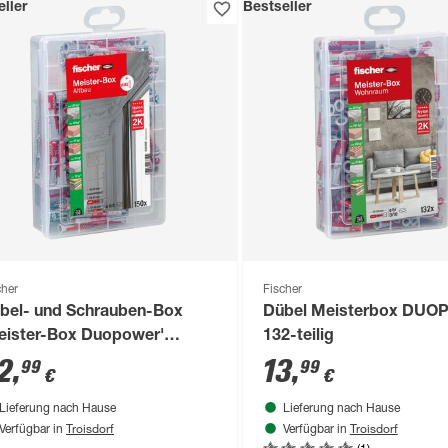
ller
Bestseller
cher
Fischer
bel- und Schrauben-Box
Dübel Meisterbox DU
eister-Box Duopower'
132-teilig
rz/lang, 150-teilig
2
,
13
,
99
99
€
€
Lieferung nach Hause
Lieferung nach Hause
Troisdorf
Troisdorf
Verfügbar in
Verfügbar in