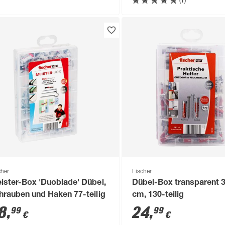
(1)
cher
Fischer
ister-Box 'Duoblade' Dübel,
Dübel-Box transparent 3
hrauben und Haken 77-teilig
cm, 130-teilig
8
,
24
,
99
99
€
€