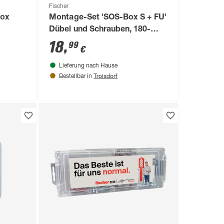
Fischer
Box
Montage-Set 'SOS-Box S + FU'
Dübel und Schrauben, 180-
teilig
18
,
99
€
Lieferung nach Hause
Troisdorf
Bestellbar in