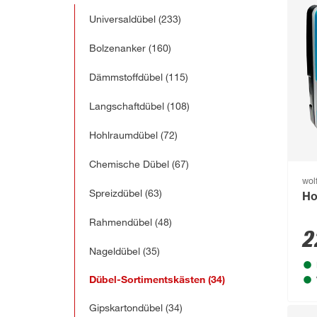
Universaldübel
(233)
Bolzenanker
(160)
Dämmstoffdübel
(115)
Langschaftdübel
(108)
Hohlraumdübel
(72)
Chemische Dübel
(67)
wolf
Spreizdübel
(63)
Ho
Rahmendübel
(48)
2
Nageldübel
(35)
Dübel-Sortimentskästen
(34)
Gipskartondübel
(34)