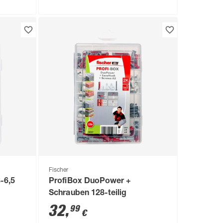
Fischer
-6,5
ProfiBox DuoPower +
Schrauben 128-teilig
32
,
99
€