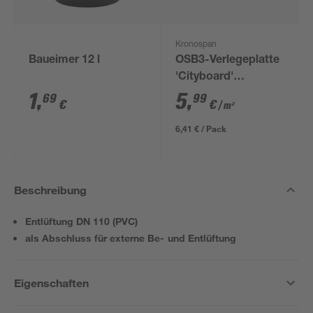
Kronospan
Baueimer 12 l
OSB3-Verlegeplatte
'Cityboard'
ungeschliffen 1690 x
1
,
5
,
69
99
€
€
/ m²
634 x 12 mm
6,41 € / Pack
Beschreibung
Entlüftung DN 110 (PVC)
als Abschluss für externe Be- und Entlüftung
Eigenschaften