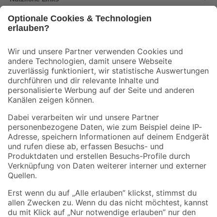
Bleib auf dem Laufenden mit unserem Newsletter
Der toom Newsletter: Keine Angebote und Aktionen mehr verpassen!
Zur Newsletter Anmeldung
Folge uns
Zahlungsarten
Versandarten
Sicher einkaufen
Jetzt die toom-App herunterladen