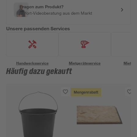
Fragen zum Produkt?
Sofort-Videoberatung aus dem Markt
Unsere passenden Services
Handwerksservice
Mietgeräteservice
Miettra
Häufig dazu gekauft
Mengenrabatt