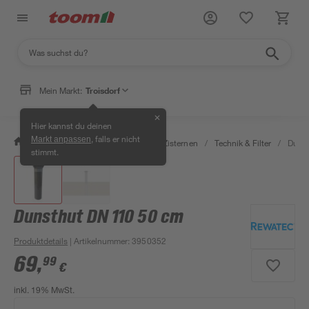
Mein Markt:
Troisdorf
✕
Hier kannst du deinen
, falls er nicht
Markt anpassen
/
Garten & Freizeit
/
Erdtanks & Zisternen
/
Technik & Filter
/
Dunst
stimmt.
Dunsthut DN 110 50 cm
Produktdetails
| Artikelnummer
:
3950352
69
,
99
€
inkl. 19% MwSt.