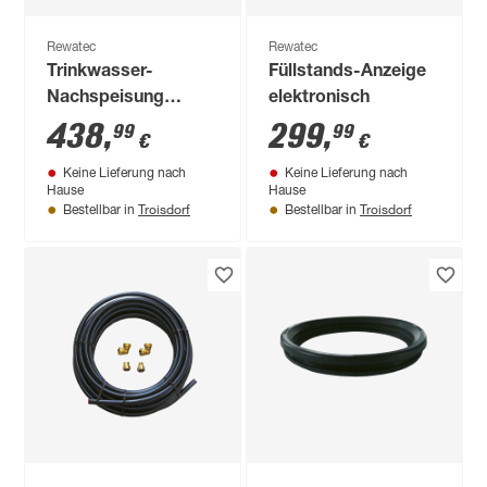
Rewatec
Rewatec
Trinkwasser-
Füllstands-Anzeige
Nachspeisung
elektronisch
'ATN100' 30 m Kabel
438
,
299
,
99
99
€
€
Keine Lieferung nach
Keine Lieferung nach
Hause
Hause
Troisdorf
Troisdorf
Bestellbar in
Bestellbar in