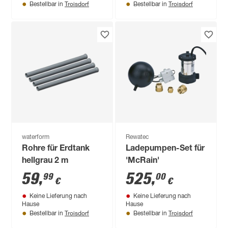
Troisdorf
Troisdorf
Bestellbar in
Bestellbar in
waterform
Rewatec
Rohre für Erdtank
Ladepumpen-Set für
hellgrau 2 m
'McRain'
59
,
525
,
99
00
€
€
Keine Lieferung nach
Keine Lieferung nach
Hause
Hause
Troisdorf
Troisdorf
Bestellbar in
Bestellbar in