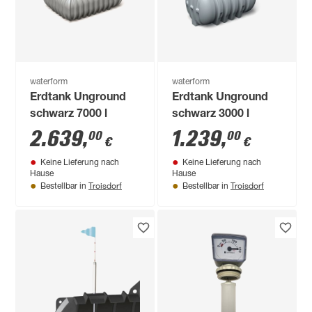
waterform
waterform
Erdtank Unground
Erdtank Unground
schwarz 7000 l
schwarz 3000 l
2.639
,
1.239
,
00
00
€
€
Keine Lieferung nach
Keine Lieferung nach
Hause
Hause
Troisdorf
Troisdorf
Bestellbar in
Bestellbar in