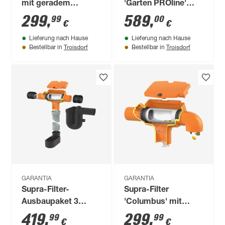
mit geradem
'Garten PROline'
Abgang
Regenwassernutzung
299
,
589
,
99
00
€
€
Lieferung nach Hause
Lieferung nach Hause
Troisdorf
Troisdorf
Bestellbar in
Bestellbar in
GARANTIA
GARANTIA
Supra-Filter-
Supra-Filter
Ausbaupaket 3
'Columbus' mit
'Cristall' mit
gebogenem Abgang
419
,
299
,
99
99
€
€