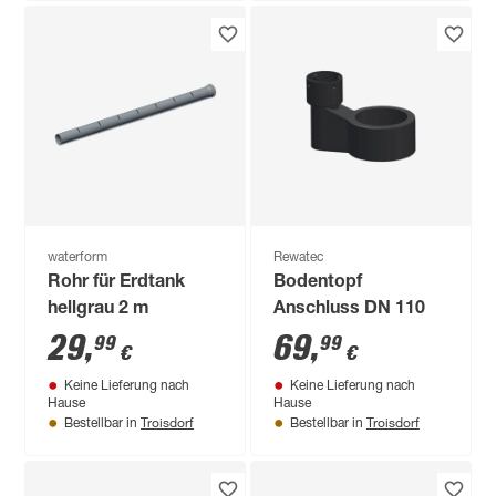
waterform
Rewatec
Rohr für Erdtank
Bodentopf
hellgrau 2 m
Anschluss DN 110
29
,
69
,
99
99
€
€
Keine Lieferung nach
Keine Lieferung nach
Hause
Hause
Troisdorf
Troisdorf
Bestellbar in
Bestellbar in