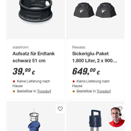
waterform
Rewatec
Aufsatz für Erdtank
Sickeriglu-Paket
schwarz 51 cm
1.800 Liter, 2 x 900
Liter
39
,
649
,
99
00
€
€
Keine Lieferung nach
Keine Lieferung nach
Hause
Hause
Troisdorf
Troisdorf
Bestellbar in
Bestellbar in