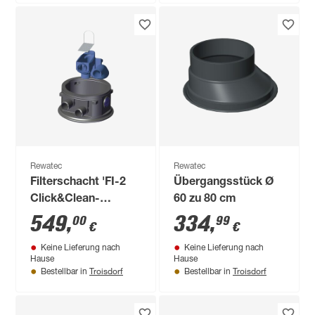
Rewatec
Rewatec
Filterschacht 'FI-2
Übergangsstück Ø
Click&Clean-
60 zu 80 cm
System'
549
,
334
,
00
99
€
€
Keine Lieferung nach
Keine Lieferung nach
Hause
Hause
Troisdorf
Troisdorf
Bestellbar in
Bestellbar in