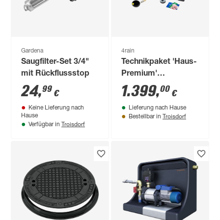
Gardena
4rain
Saugfilter-Set 3/4"
Technikpaket 'Haus-
mit Rückflussstop
Premium'
Regenwassernutzung
24
,
1.399
,
99
00
€
€
Keine Lieferung nach
Lieferung nach Hause
Troisdorf
Hause
Bestellbar in
Troisdorf
Verfügbar in