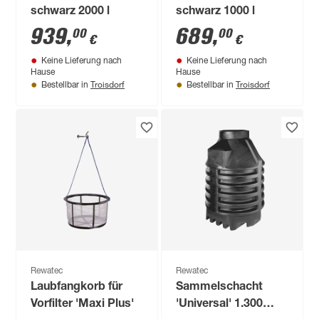
schwarz 2000 l
schwarz 1000 l
939
,
689
,
00
00
€
€
Keine Lieferung nach
Keine Lieferung nach
Hause
Hause
Troisdorf
Troisdorf
Bestellbar in
Bestellbar in
Rewatec
Rewatec
Laubfangkorb für
Sammelschacht
Vorfilter 'Maxi Plus'
'Universal' 1.300