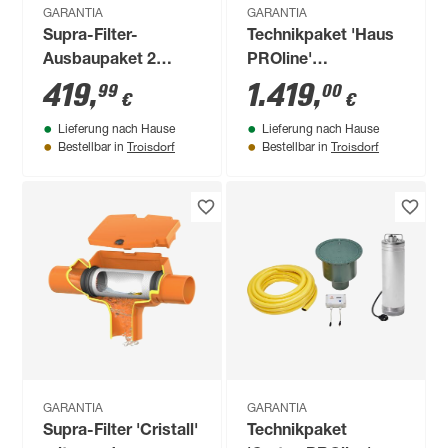
GARANTIA
GARANTIA
Supra-Filter-
Technikpaket 'Haus
Ausbaupaket 2
PROline'
'Columbus' mit
Regenwassernutzung
419
,
1.419
,
99
00
€
€
gebogenem Abgang
Lieferung nach Hause
Lieferung nach Hause
Troisdorf
Troisdorf
Bestellbar in
Bestellbar in
GARANTIA
GARANTIA
Supra-Filter 'Cristall'
Technikpaket