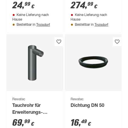
DN 200
24
,
274
,
99
99
€
€
Keine Lieferung nach
Keine Lieferung nach
Hause
Hause
Troisdorf
Troisdorf
Bestellbar in
Bestellbar in
Rewatec
Rewatec
Tauchrohr für
Dichtung DN 50
Erweiterungs-
Sickeriglu
69
,
16
,
99
49
€
€