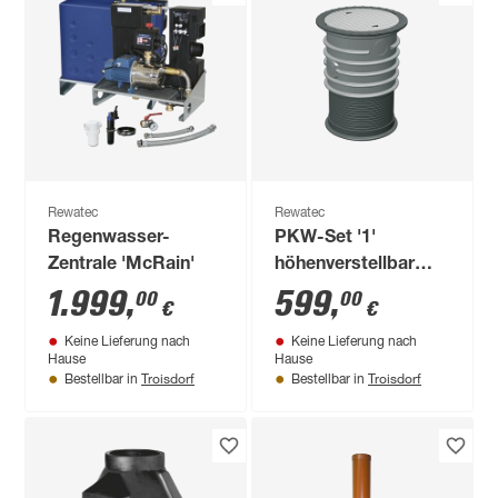
Rewatec
Rewatec
Regenwasser-
PKW-Set '1'
Zentrale 'McRain'
höhenverstellbar
700-1100 mm
1.999
,
599
,
00
00
€
€
Keine Lieferung nach
Keine Lieferung nach
Hause
Hause
Troisdorf
Troisdorf
Bestellbar in
Bestellbar in