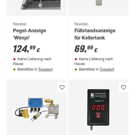
Rewatec
Rewatec
Pegel-Anzeige
Füllstandsanzeige
'Wimpi'
für Kellertank
124
,
69
,
99
99
€
€
Keine Lieferung nach
Keine Lieferung nach
Hause
Hause
Troisdorf
Troisdorf
Bestellbar in
Bestellbar in