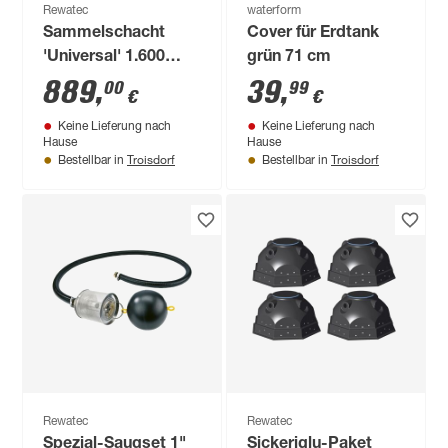
Rewatec
waterform
Sammelschacht
Cover für Erdtank
'Universal' 1.600
grün 71 cm
Liter
889
,
39
,
00
99
€
€
Keine Lieferung nach
Keine Lieferung nach
Hause
Hause
Troisdorf
Troisdorf
Bestellbar in
Bestellbar in
Rewatec
Rewatec
Spezial-Saugset 1"
Sickeriglu-Paket