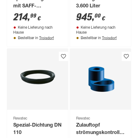
mit SAFF-
3.600 Liter
Filterkörper
214
,
945
,
99
00
€
€
Keine Lieferung nach
Keine Lieferung nach
Hause
Hause
Troisdorf
Troisdorf
Bestellbar in
Bestellbar in
Rewatec
Rewatec
Spezial-Dichtung DN
Zulauftopf
110
strömungskontrolliert