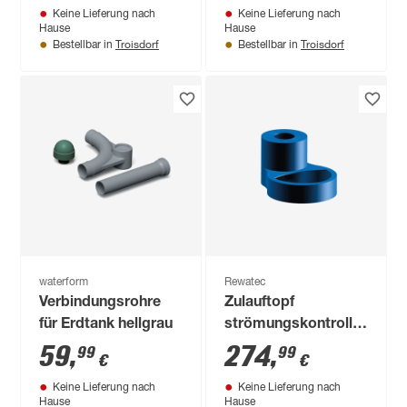
Keine Lieferung nach
Keine Lieferung nach
Hause
Hause
Troisdorf
Troisdorf
Bestellbar in
Bestellbar in
waterform
Rewatec
Verbindungsrohre
Zulauftopf
für Erdtank hellgrau
strömungskontrolliert
DN 150
59
,
274
,
99
99
€
€
Keine Lieferung nach
Keine Lieferung nach
Hause
Hause