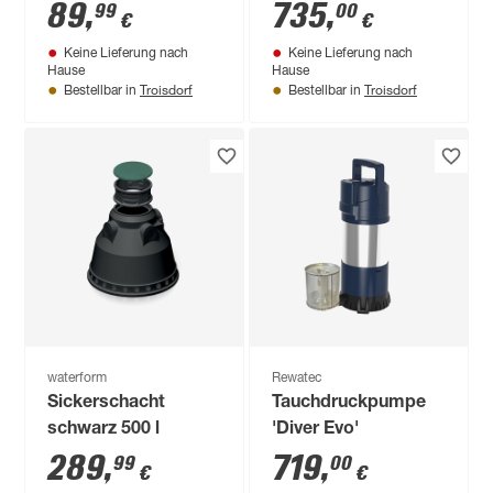
Liter
89
,
735
,
99
00
€
€
Keine Lieferung nach
Keine Lieferung nach
Hause
Hause
Troisdorf
Troisdorf
Bestellbar in
Bestellbar in
waterform
Rewatec
Sickerschacht
Tauchdruckpumpe
schwarz 500 l
'Diver Evo'
289
,
719
,
99
00
€
€