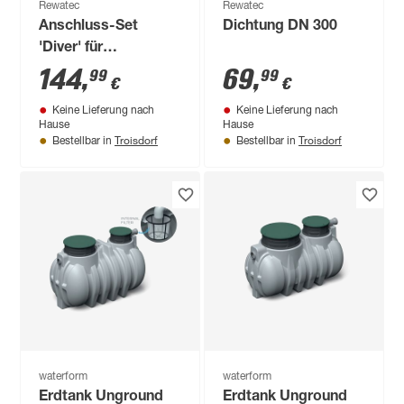
Rewatec
Rewatec
Anschluss-Set
Dichtung DN 300
'Diver' für
Hausanlagen TDP
144
,
69
,
99
99
€
€
Keine Lieferung nach
Keine Lieferung nach
Hause
Hause
Troisdorf
Troisdorf
Bestellbar in
Bestellbar in
waterform
waterform
Erdtank Unground
Erdtank Unground