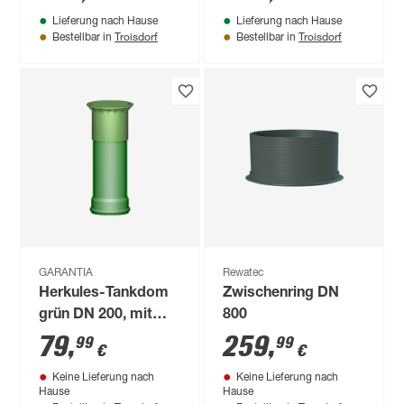
geradem Abgang
Lieferung nach Hause
Lieferung nach Hause
Troisdorf
Troisdorf
Bestellbar in
Bestellbar in
GARANTIA
Rewatec
Herkules-Tankdom
Zwischenring DN
grün DN 200, mit
800
Teleskopabschluss
79
,
259
,
99
99
€
€
Keine Lieferung nach
Keine Lieferung nach
Hause
Hause