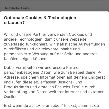
Nützliche Links
Bleib auf dem Laufenden mit unserem Newsletter
Der toom Newsletter: Keine Angebote und Aktionen mehr verpassen!
Zur Newsletter Anmeldung
Folge uns
Zahlungsarten
Versandarten
Sicher einkaufen