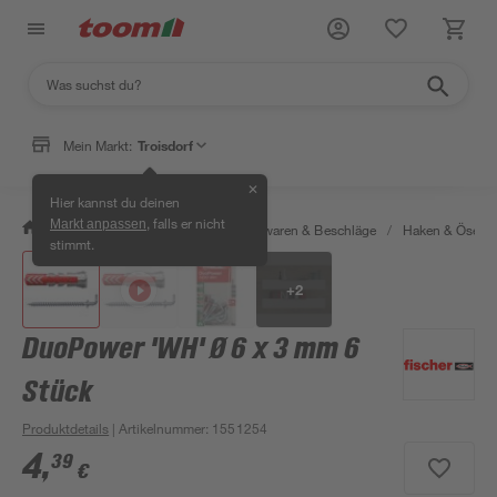
Mein Markt:
Troisdorf
✕
Hier kannst du deinen
, falls er nicht
Markt anpassen
/
Werkstatt & Maschinen
/
Eisenwaren & Beschläge
/
Haken & Ösen
stimmt.
+
2
DuoPower 'WH' Ø 6 x 3 mm 6
Stück
Produktdetails
| Artikelnummer
:
1551254
4
,
39
€