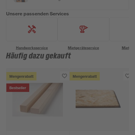
Unsere passenden Services
Handwerksservice
Mietgeräteservice
Miettra
Häufig dazu gekauft
Mengenrabatt
Mengenrabatt
Bestseller