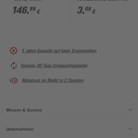
Senkkopfschraube
x 50 mm 8 Stück
146
,
3
,
99
09
€
€
rostfreier Stahl Ø 10 x
80 mm 50 Stück
5 Jahre Garantie auf toom Eigenmarken
Sorglos, 90 Tage Umtauschgarantie
Abholung im Markt in 2 Stunden
Wissen & Service
Unternehmen