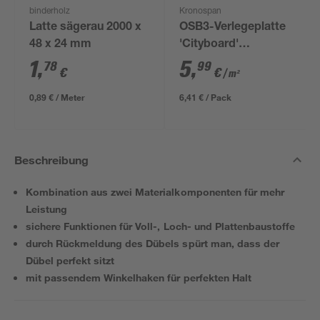
binderholz
Kronospan
Latte sägerau 2000 x
OSB3-Verlegeplatte
48 x 24 mm
'Cityboard'
ungeschliffen 1690 x
1
,
5
,
78
99
€
€
/ m²
634 x 12 mm
0,89 € / Meter
6,41 € / Pack
Beschreibung
Kombination aus zwei Materialkomponenten für mehr
Leistung
sichere Funktionen für Voll-, Loch- und Plattenbaustoffe
durch Rückmeldung des Dübels spürt man, dass der
Dübel perfekt sitzt
mit passendem Winkelhaken für perfekten Halt