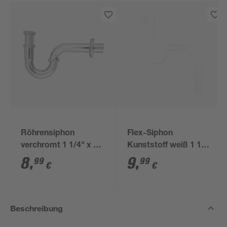
Röhrensiphon
Flex-Siphon
verchromt 1 1/4" x 32
Kunststoff weiß 1 1/2'
mm
x 40/50 mm
8
,
9
,
99
99
€
€
Beschreibung