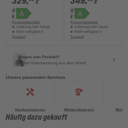
329
,
349
,
€
€
Produktdatenblatt
Produktdatenblatt
Lieferung nach Hause
Lieferung nach Hause
Nicht verfügbar in
Nicht verfügbar in
Troisdorf
Troisdorf
Fragen zum Produkt?
Sofort-Videoberatung aus dem Markt
Unsere passenden Services
Handwerksservice
Mietgeräteservice
Miettra
Häufig dazu gekauft