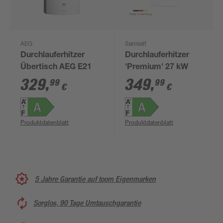
AEG
Saniself
Durchlauferhitzer
Durchlauferhitzer
Übertisch AEG E21
'Premium' 27 kW
329
,
349
,
99
99
€
€
Produktdatenblatt
Produktdatenblatt
5 Jahre Garantie auf toom Eigenmarken
Sorglos, 90 Tage Umtauschgarantie