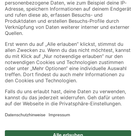
Zahlungsarten
Versandarten
Sicher einkaufen
Jetzt die toom-App herunterladen
Alle Preisangaben in EUR inkl. gesetzl. MwSt.. Die dargestellten Angebote sind unter
Umständen nicht in allen Märkten verfügbar. Die angegebenen Verfügbarkeiten beziehen
sich auf den unter "Mein Markt" ausgewählten toom Baumarkt. Alle Angebote und
Produkte nur solange der Vorrat reicht.
*Paketversand ab 59 € versandkostenfrei, gilt nicht für Artikel mit Speditionsversand, hier
fallen zusätzliche Versandkosten an.
Datenschutz
Privatsphäre
Impressum
AGB