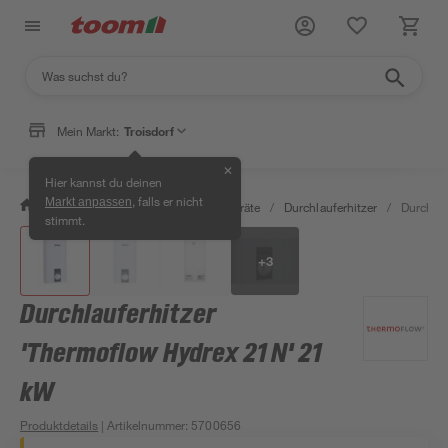
Mein Markt:
Troisdorf
✕
Hier kannst du deinen
, falls er nicht
Markt anpassen
/
Bad & Sanitär
/
Warmwassergeräte
/
Durchlauferhitzer
/
Durchlau
stimmt.
+
3
Durchlauferhitzer
'Thermoflow Hydrex 21 N' 21
kW
Produktdetails
| Artikelnummer
:
5700656