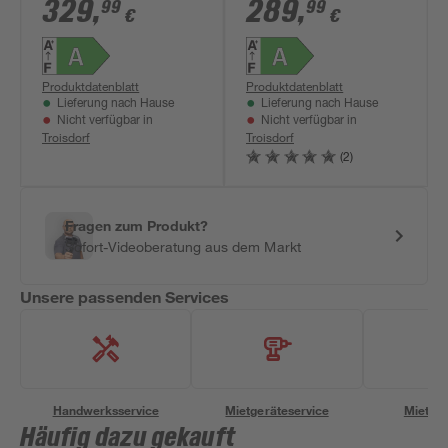
329
,
289
,
99
99
€
€
Produktdatenblatt
Produktdatenblatt
Lieferung nach Hause
Lieferung nach Hause
Nicht verfügbar in
Nicht verfügbar in
Troisdorf
Troisdorf
(2)
Fragen zum Produkt?
Sofort-Videoberatung aus dem Markt
Unsere passenden Services
Handwerksservice
Mietgeräteservice
Miettra
Häufig dazu gekauft