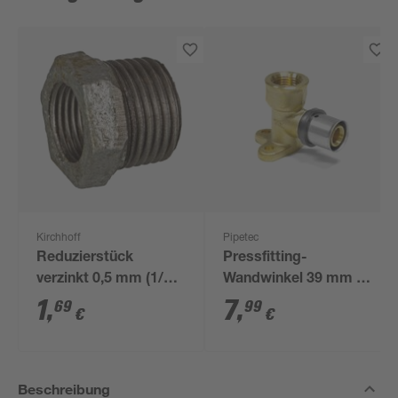
Kirchhoff
Pipetec
Reduzierstück
Pressfitting-
verzinkt 0,5 mm (1/2")
Wandwinkel 39 mm -
AG x 0,375 mm (3/4")
16 x 2,0 mm 1/2" IG
1
,
7
,
69
99
€
€
IG
Beschreibung