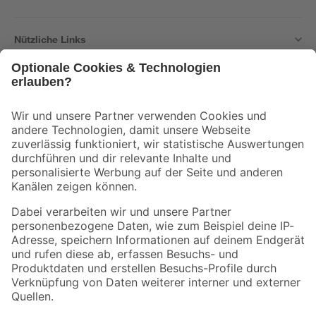
Nützliche Links
Bleib auf dem Laufenden mit unserem Newsletter
Der toom Newsletter: Keine Angebote und Aktionen mehr verpassen!
Zur Newsletter Anmeldung
Folge uns
Zahlungsarten
Versandarten
Sicher einkaufen