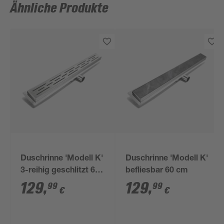
Ähnliche Produkte
Duschrinne 'Modell K'
Duschrinne 'Modell K'
3-reihig geschlitzt 60
befliesbar 60 cm
cm
129
,
129
,
99
99
€
€