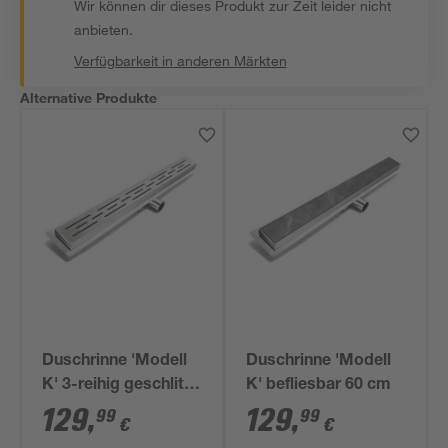
Wir können dir dieses Produkt zur Zeit leider nicht
anbieten.
Verfügbarkeit in anderen Märkten
Alternative Produkte
Duschrinne 'Modell
Duschrinne 'Modell
K' 3-reihig geschlitzt
K' befliesbar 60 cm
60 cm
129
,
129
,
99
99
€
€