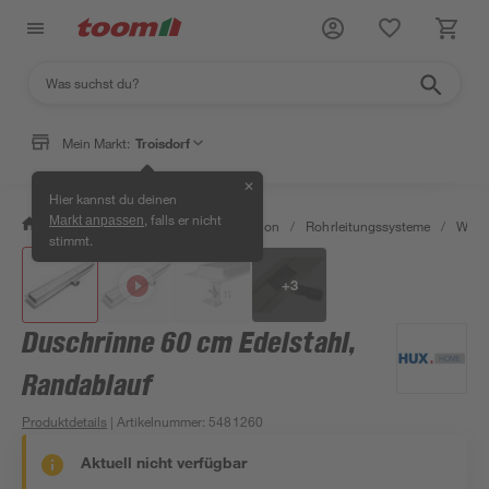
Mein Markt:
Troisdorf
✕
Hier kannst du deinen
, falls er nicht
Markt anpassen
/
Bad & Sanitär
/
Sanitärinstallation
/
Rohrleitungssysteme
/
Wasse
stimmt.
+
3
Duschrinne 60 cm Edelstahl,
Randablauf
Produktdetails
| Artikelnummer
:
5481260
Aktuell nicht verfügbar