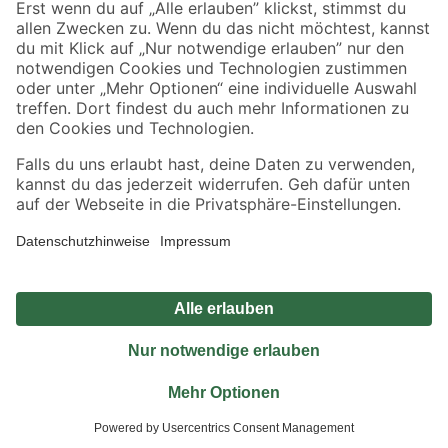
Jetzt die toom-App herunterladen
Alle Preisangaben in EUR inkl. gesetzl. MwSt.. Die dargestellten Angebote sind unter
Umständen nicht in allen Märkten verfügbar. Die angegebenen Verfügbarkeiten beziehen
sich auf den unter "Mein Markt" ausgewählten toom Baumarkt. Alle Angebote und
Produkte nur solange der Vorrat reicht.
*Paketversand ab 59 € versandkostenfrei, gilt nicht für Artikel mit Speditionsversand, hier
fallen zusätzliche Versandkosten an.
Datenschutz
Privatsphäre
Impressum
AGB
Nutzungsbedingungen
Widerrufsrecht
Vertrag widerrufen
Barrierefreiheit
© 2026 toom Baumarkt GmbH