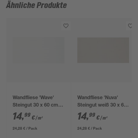
Ähnliche Produkte
Wandfliese 'Wave'
Wandfliese 'Nuva'
Steingut 30 x 60 cm
Steingut weiß 30 x 60
weiß gewellt
cm
14
,
14
,
99
99
€
€
/ m²
/ m²
24,28 € / Pack
24,28 € / Pack