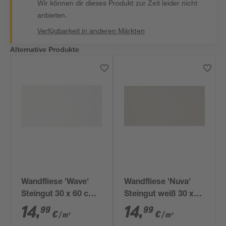
Wir können dir dieses Produkt zur Zeit leider nicht
anbieten.
Verfügbarkeit in anderen Märkten
Alternative Produkte
Wandfliese 'Wave'
Wandfliese 'Nuva'
Steingut 30 x 60 cm
Steingut weiß 30 x
weiß gewellt
60 cm
14
,
14
,
99
99
€
€
/ m²
/ m²