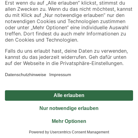
Sicher einkaufen
Jetzt die toom-App herunterladen
Alle Preisangaben in EUR inkl. gesetzl. MwSt.. Die dargestellten Angebote sind unter
Umständen nicht in allen Märkten verfügbar. Die angegebenen Verfügbarkeiten beziehen
sich auf den unter "Mein Markt" ausgewählten toom Baumarkt. Alle Angebote und
Produkte nur solange der Vorrat reicht.
*Paketversand ab 59 € versandkostenfrei, gilt nicht für Artikel mit Speditionsversand, hier
fallen zusätzliche Versandkosten an.
Datenschutz
Privatsphäre
Impressum
AGB
Nutzungsbedingungen
Widerrufsrecht
Vertrag widerrufen
Barrierefreiheit
© 2026 toom Baumarkt GmbH