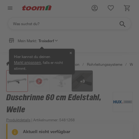
Mein Markt:
Troisdorf
✕
Hier kannst du deinen
, falls er nicht
Markt anpassen
/
Bad & Sanitär
/
Sanitärinstallation
/
Rohrleitungssysteme
/
Wasse
stimmt.
+
3
Duschrinne 60 cm Edelstahl,
Welle
Produktdetails
| Artikelnummer
:
5481268
Aktuell nicht verfügbar