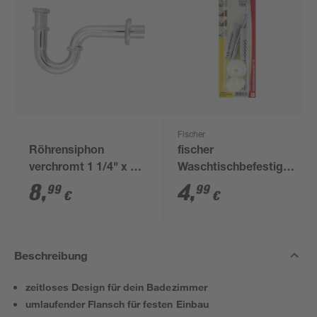
Fischer
Röhrensiphon
fischer
verchromt 1 1/4" x 32
Waschtischbefestigung
mm
WST 140 2 Stück
8
,
4
,
99
99
€
€
Beschreibung
zeitloses Design für dein Badezimmer
umlaufender Flansch für festen Einbau