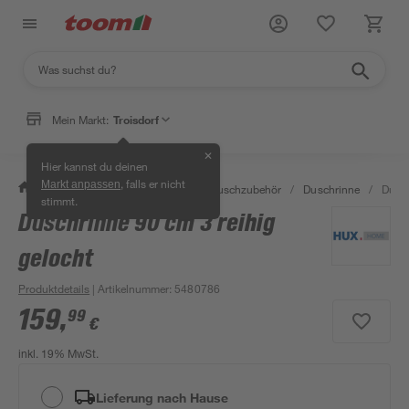
Mein Markt:
Troisdorf
✕
Hier kannst du deinen
, falls er nicht
Markt anpassen
/
Bad & Sanitär
/
Duschen
/
Duschzubehör
/
Duschrinne
/
Dusch
stimmt.
Duschrinne 90 cm 3 reihig
gelocht
Produktdetails
| Artikelnummer
:
5480786
159
,
99
€
inkl. 19% MwSt.
Lieferung nach Hause