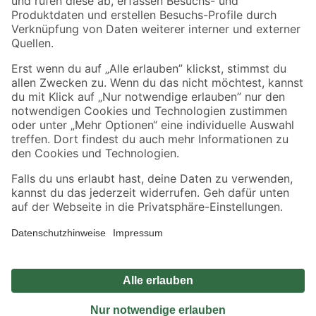
Sicher einkaufen
Jetzt die toom-App herunterladen
Alle Preisangaben in EUR inkl. gesetzl. MwSt.. Die dargestellten Angebote sind unter
Umständen nicht in allen Märkten verfügbar. Die angegebenen Verfügbarkeiten beziehen
sich auf den unter "Mein Markt" ausgewählten toom Baumarkt. Alle Angebote und
Produkte nur solange der Vorrat reicht.
*Paketversand ab 59 € versandkostenfrei, gilt nicht für Artikel mit Speditionsversand, hier
fallen zusätzliche Versandkosten an.
Datenschutz
Privatsphäre
Impressum
AGB
Nutzungsbedingungen
Widerrufsrecht
Vertrag widerrufen
Barrierefreiheit