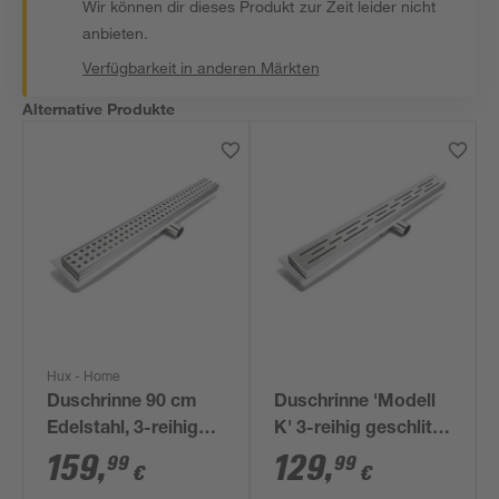
Wir können dir dieses Produkt zur Zeit leider nicht
anbieten.
Verfügbarkeit in anderen Märkten
Alternative Produkte
Hux - Home
Duschrinne 90 cm
Duschrinne 'Modell
Edelstahl, 3-reihig
K' 3-reihig geschlitzt
gelocht
60 cm
159
,
129
,
99
99
€
€