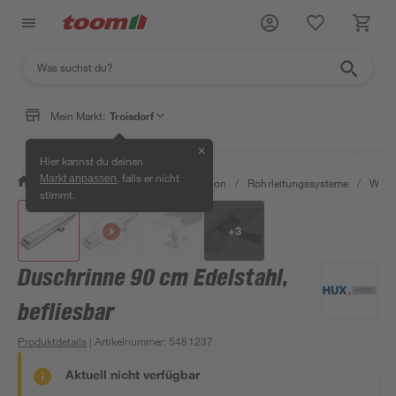
Mein Markt:
Troisdorf
✕
Hier kannst du deinen
, falls er nicht
Markt anpassen
/
Bad & Sanitär
/
Sanitärinstallation
/
Rohrleitungssysteme
/
Wasse
stimmt.
+
3
Duschrinne 90 cm Edelstahl,
befliesbar
Produktdetails
| Artikelnummer
:
5481237
Aktuell nicht verfügbar