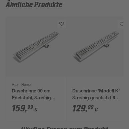
Ähnliche Produkte
Hux - Home
Duschrinne 90 cm
Duschrinne 'Modell K'
Edelstahl, 3-reihig
3-reihig geschlitzt 60
gelocht
cm
159
,
129
,
99
99
€
€