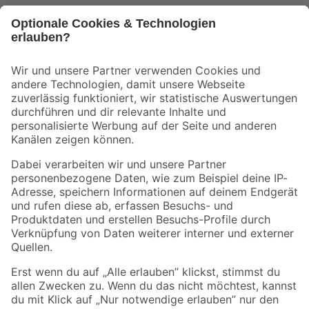
Bleib auf dem Laufenden mit unserem Newsletter
Der toom Newsletter: Keine Angebote und Aktionen mehr verpassen!
Zur Newsletter Anmeldung
Folge uns
Zahlungsarten
Versandarten
Sicher einkaufen
Jetzt die toom-App herunterladen