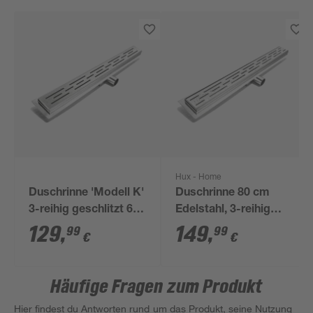
Hux - Home
Duschrinne 'Modell K'
Duschrinne 80 cm
3-reihig geschlitzt 60
Edelstahl, 3-reihig
cm
geschlitzt
129
,
149
,
99
99
€
€
Häufige Fragen zum Produkt
Hier findest du Antworten rund um das Produkt, seine Nutzung