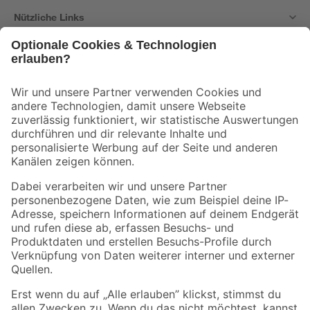
Nützliche Links
Bleib auf dem Laufenden mit unserem Newsletter
Der toom Newsletter: Keine Angebote und Aktionen mehr verpassen!
Zur Newsletter Anmeldung
Folge uns
Zahlungsarten
Versandarten
Sicher einkaufen