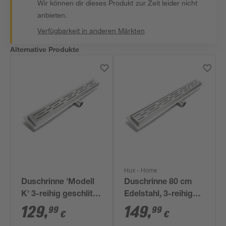
Wir können dir dieses Produkt zur Zeit leider nicht
anbieten.
Verfügbarkeit in anderen Märkten
Alternative Produkte
Hux - Home
Duschrinne 'Modell
Duschrinne 80 cm
K' 3-reihig geschlitzt
Edelstahl, 3-reihig
60 cm
geschlitzt
129
,
149
,
99
99
€
€