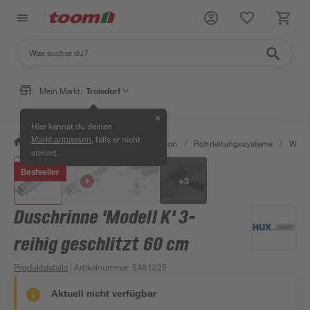
Mein Markt:
Troisdorf
✕
Hier kannst du deinen
, falls er nicht
Markt anpassen
/
Bad & Sanitär
/
Sanitärinstallation
/
Rohrleitungssysteme
/
Wasse
stimmt.
Bestseller
+
3
Duschrinne 'Modell K' 3-
reihig geschlitzt 60 cm
Produktdetails
| Artikelnummer
:
5481225
Aktuell nicht verfügbar