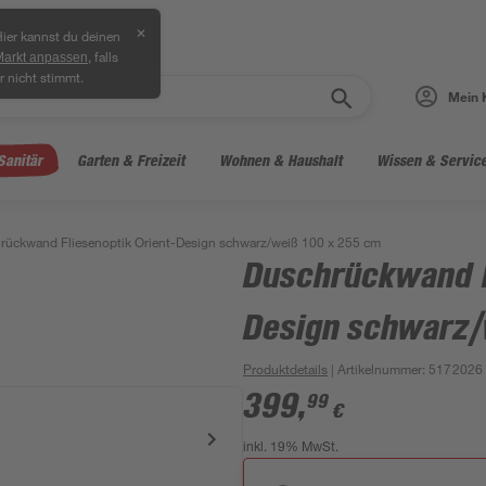
✕
ier kannst du deinen
, falls
Markt anpassen
r nicht stimmt.
Mein 
Sanitär
Garten & Freizeit
Wohnen & Haushalt
Wissen & Servic
rückwand Fliesenoptik Orient-Design schwarz/weiß 100 x 255 cm
Duschrückwand F
Design schwarz/
Produktdetails
| Artikelnummer
:
5172026
399
,
99
€
inkl. 19% MwSt.