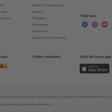
eit
Bestell- & Lieferservices
ungen
Versand
Folge uns
Programm
Rückgabe
Vorteilskarte
Gutscheine
Verkaufsoffene Sonntage
rten
Sicher einkaufen
Jetzt die toom-App
sind unter Umständen nicht in allen Märkten verfügbar. Die angegebenen Verfügbarkeiten beziehen s
ersand, hier fallen zusätzliche Versandkosten an.