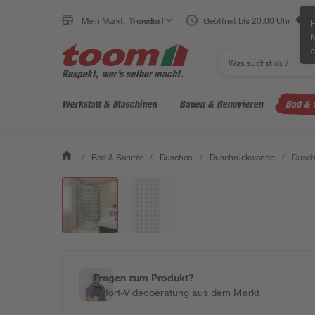
Mein Markt:
Troisdorf
Geöffnet bis 20:00 Uhr
H
e
Werkstatt & Maschinen
Bauen & Renovieren
Bad & 
/
Bad & Sanitär
/
Duschen
/
Duschrückwände
/
Dusch
Fragen zum Produkt?
Sofort-Videoberatung aus dem Markt