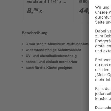
verchromt 1 1/4" x 32
Ø 90 mm
mm
8
,
44
,
99
99
€
€
Beschreibung
3 mm starke Aluminium-Verbundplatte
widerstandsfähige Schutzschicht
UV- und chemikalienbeständig
schnell und einfach montierbar
auch für die Küche geeignet