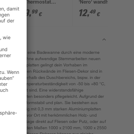
mit Thermostat
'Nero' wandhängend
schwarz rund
schwarz
179
,
12
,
99
49
€
€
t - egal, ob du eine Badewanne durch eine moderne
ten Bad ganz ohne aufwendige Stemmarbeiten neuen
sen Rückwandplatten gelingt dein Vorhaben im
 und fugenfreien Rückwände im Fliesen-Dekor sind in
 und auch außerhalb des Duschbereichs, bspw. in der
 sie eine Temperaturbeständigkeit von -50 bis +80 °C,
eich geeignet sind. Eine widerstandsfähige
m-Verbundplatten besonders pflegeleicht. Aufgrund der
kwände sehr formstabil und plan. Sie bestehen aus
 der beidseitig mit 0,3 mm starken Aluminiumplatten
ann individuell vor Ort mit herkömmlichen Holz- und
gen, die Montage direkt auf Fliesen oder Putz, oder auf
 kann zwischen den Maßen 1000 x 2100 mm, 1000 x 2550
erden. Bei Fliesen-Dekoren können nur gleiche