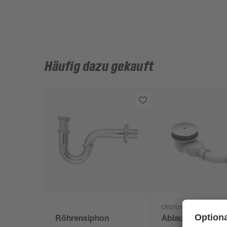
Häufig dazu gekauft
Ottofond
Röhrensiphon
Ablaufgarnitur 'T