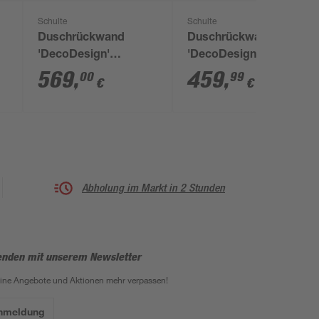
Schulte
Schulte
Duschrückwand
Duschrückwand
'DecoDesign'
'DecoDesign' greige
Hochglanz Stein
100 x 255 cm
569
,
459
,
00
99
€
€
Marmor-hell, 150 x
210 cm
Abholung im Markt in 2 Stunden
enden mit unserem Newsletter
eine Angebote und Aktionen mehr verpassen!
Anmeldung