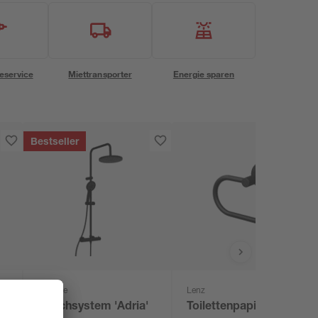
eservice
Miettransporter
Energie sparen
Bestseller
Schütte
Lenz
Duschsystem 'Adria'
Toilettenpapierhalter