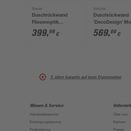
Breuer
Schulte
Duschrückwand
Duschrückwand
Fliesenoptik
'DecoDesign' Met
Marokko-Design
Rosteffekt 150 x
399
,
569
,
99
00
€
€
grau/weiß 100 x 255
cm
cm
5 Jahre Garantie auf toom Eigenmarken
Wissen & Service
Unterne
Handwerksservice
Über uns
Entsorgungsservice
Karriere
Finanzierung
Presse