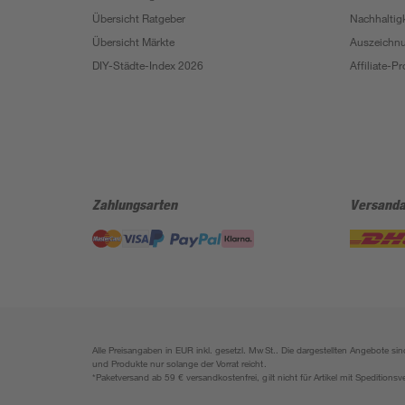
Übersicht Ratgeber
Nachhaltigk
Übersicht Märkte
Auszeichn
DIY-Städte-Index 2026
Affiliate-
Zahlungsarten
Versanda
Alle Preisangaben in EUR inkl. gesetzl. MwSt.. Die dargestellten Angebote 
und Produkte nur solange der Vorrat reicht.
*Paketversand ab 59 € versandkostenfrei, gilt nicht für Artikel mit Speditionsv