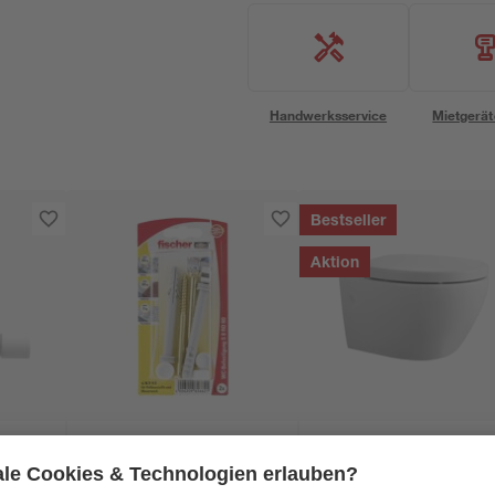
Handwerksservice
Mietgerät
Bestseller
Aktion
Fischer
asso'
fischer WC-
Wand-WC