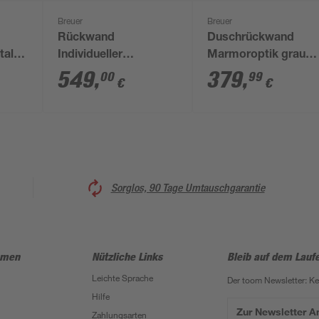
Breuer
Breuer
Rückwand
Duschrückwand
all
Individueller
Marmoroptik grau
 255
Fotodruck,
100 x 255 cm
549
,
379
,
00
99
€
€
Hochglanz, 100 x 255
cm
Sorglos, 90 Tage Umtauschgarantie
hmen
Nützliche Links
Bleib auf dem Lauf
Leichte Sprache
Der toom Newsletter: K
Hilfe
Zur Newsletter 
Zahlungsarten