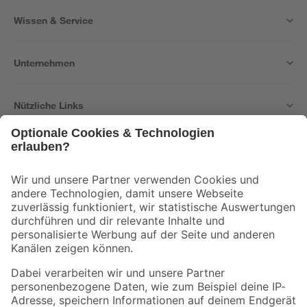
Wissen & Service
Unternehmen
Nützliche Links
Bleib auf dem Laufenden mit unserem Newsletter
Der toom Newsletter: Keine Angebote und Aktionen mehr verpassen!
Zur Newsletter Anmeldung
Folge uns