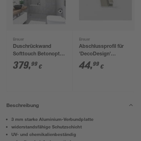
Breuer
Breuer
Duschrückwand
Abschlussprofil für
Softtouch Betonoptik
'DecoDesign'
grau 100 x 210 cm
Rückwand gerade,
379
,
44
,
99
99
€
€
alu-chromeffekt 2100
mm
Beschreibung
3 mm starke Aluminium-Verbundplatte
widerstandsfähige Schutzschicht
UV- und chemikalienbeständig