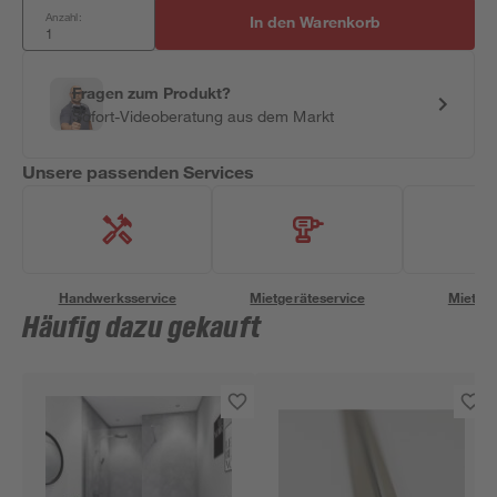
Anzahl:
In den Warenkorb
Fragen zum Produkt?
Sofort-Videoberatung aus dem Markt
Unsere passenden Services
Handwerksservice
Mietgeräteservice
Miettra
Häufig dazu gekauft