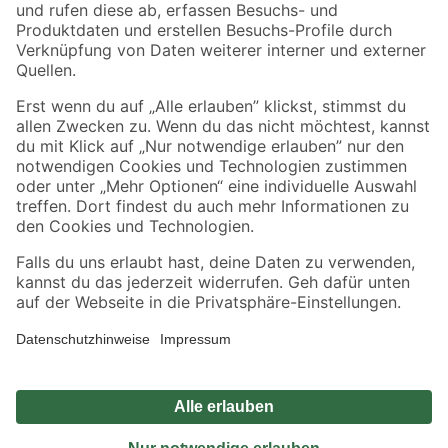
Zahlungsarten
Versandarten
Sicher einkaufen
Jetzt die toom-App herunterladen
Alle Preisangaben in EUR inkl. gesetzl. MwSt.. Die dargestellten Angebote sind unter
Umständen nicht in allen Märkten verfügbar. Die angegebenen Verfügbarkeiten beziehen
sich auf den unter "Mein Markt" ausgewählten toom Baumarkt. Alle Angebote und
Produkte nur solange der Vorrat reicht.
*Paketversand ab 59 € versandkostenfrei, gilt nicht für Artikel mit Speditionsversand, hier
fallen zusätzliche Versandkosten an.
Datenschutz
Privatsphäre
Impressum
AGB
Nutzungsbedingungen
Widerrufsrecht
Vertrag widerrufen