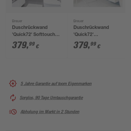
Breuer
Breuer
Duschrückwand
Duschrückwand
'Quick72' Softtouch
'Quick72'
Betonoptik grau 100 x
Marmoroptik weiß
379
,
379
,
99
99
€
€
210 cm
100 x 210 cm
5 Jahre Garantie auf toom Eigenmarken
Sorglos, 90 Tage Umtauschgarantie
Abholung im Markt in 2 Stunden