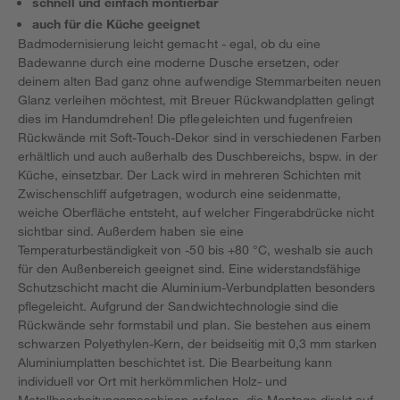
schnell und einfach montierbar
auch für die Küche geeignet
Badmodernisierung leicht gemacht - egal, ob du eine
Badewanne durch eine moderne Dusche ersetzen, oder
deinem alten Bad ganz ohne aufwendige Stemmarbeiten neuen
Glanz verleihen möchtest, mit Breuer Rückwandplatten gelingt
dies im Handumdrehen! Die pflegeleichten und fugenfreien
Rückwände mit Soft-Touch-Dekor sind in verschiedenen Farben
erhältlich und auch außerhalb des Duschbereichs, bspw. in der
Küche, einsetzbar. Der Lack wird in mehreren Schichten mit
Zwischenschliff aufgetragen, wodurch eine seidenmatte,
weiche Oberfläche entsteht, auf welcher Fingerabdrücke nicht
sichtbar sind. Außerdem haben sie eine
Temperaturbeständigkeit von -50 bis +80 °C, weshalb sie auch
für den Außenbereich geeignet sind. Eine widerstandsfähige
Schutzschicht macht die Aluminium-Verbundplatten besonders
pflegeleicht. Aufgrund der Sandwichtechnologie sind die
Rückwände sehr formstabil und plan. Sie bestehen aus einem
schwarzen Polyethylen-Kern, der beidseitig mit 0,3 mm starken
Aluminiumplatten beschichtet ist. Die Bearbeitung kann
individuell vor Ort mit herkömmlichen Holz- und
Metallbearbeitungsmaschinen erfolgen, die Montage direkt auf