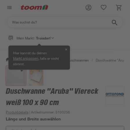
Mein Markt:
Troisdorf
✕
Hier kannst du deinen
, falls er nicht
Markt anpassen
/
Bad & Sanitär
/
Duschen
/
Duschwannen
/
Duschwanne "Aruba" V
stimmt.
Duschwanne "Aruba" Viereck
weiß 100 x 90 cm
Produktdetails
| Artikelnummer
:
5100256
Länge und Breite auswählen