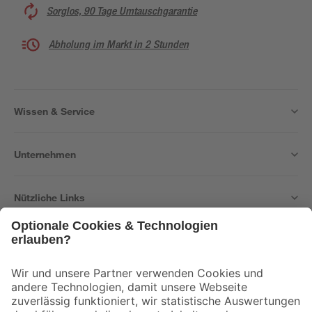
Sorglos, 90 Tage Umtauschgarantie
Abholung im Markt in 2 Stunden
Wissen & Service
Unternehmen
Nützliche Links
Bleib auf dem Laufenden mit unserem Newsletter
Der toom Newsletter: Keine Angebote und Aktionen mehr verpassen!
Zur Newsletter Anmeldung