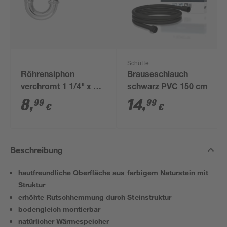
Schütte
Röhrensiphon
Brauseschlauch
verchromt 1 1/4" x 32
schwarz PVC 150 cm
mm
8
,
14
,
99
99
€
€
Beschreibung
hautfreundliche Oberfläche aus farbigem Naturstein mit
Struktur
erhöhte Rutschhemmung durch Steinstruktur
bodengleich montierbar
natürlicher Wärmespeicher