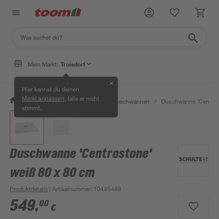
Mein Markt:
Troisdorf
✕
Hier kannst du deinen
, falls er nicht
Markt anpassen
/
Bad & Sanitär
/
Duschen
/
Duschwannen
/
Duschwanne 'Centros
stimmt.
Duschwanne 'Centrostone'
weiß 80 x 80 cm
Produktdetails
| Artikelnummer
:
10485488
549
,
00
€