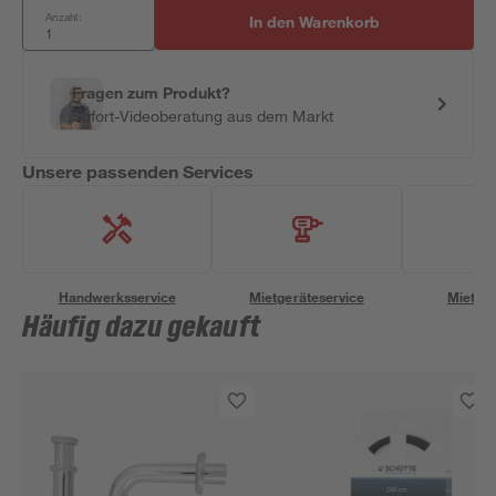
Anzahl:
In den Warenkorb
Fragen zum Produkt?
Sofort-Videoberatung aus dem Markt
Unsere passenden Services
Handwerksservice
Mietgeräteservice
Miettra
Häufig dazu gekauft