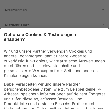
Unternehmen
Nützliche Links
Bleib auf dem Laufenden mit unserem Newsletter
Der toom Newsletter: Keine Angebote und Aktionen mehr verpassen!
Zur Newsletter Anmeldung
Folge uns
Zahlungsarten
Versandarten