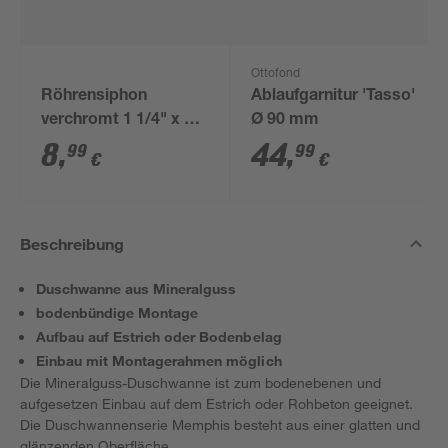
Ottofond
Röhrensiphon
Ablaufgarnitur 'Tasso'
verchromt 1 1/4" x 32
Ø 90 mm
mm
8
,
44
,
99
99
€
€
Beschreibung
Duschwanne aus Mineralguss
bodenbündige Montage
Aufbau auf Estrich oder Bodenbelag
Einbau mit Montagerahmen möglich
Die Mineralguss-Duschwanne ist zum bodenebenen und
aufgesetzen Einbau auf dem Estrich oder Rohbeton geeignet.
Die Duschwannenserie Memphis besteht aus einer glatten und
glänzenden Oberfläche.