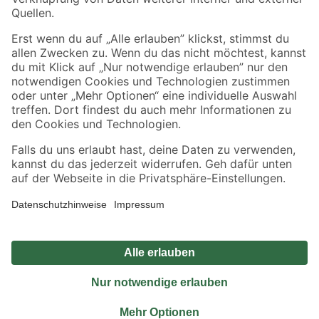
Sicher einkaufen
Jetzt die toom-App herunterladen
Alle Preisangaben in EUR inkl. gesetzl. MwSt.. Die dargestellten Angebote sind unter
Umständen nicht in allen Märkten verfügbar. Die angegebenen Verfügbarkeiten beziehen
sich auf den unter "Mein Markt" ausgewählten toom Baumarkt. Alle Angebote und
Produkte nur solange der Vorrat reicht.
*Paketversand ab 59 € versandkostenfrei, gilt nicht für Artikel mit Speditionsversand, hier
fallen zusätzliche Versandkosten an.
Datenschutz
Privatsphäre
Impressum
AGB
Nutzungsbedingungen
Widerrufsrecht
Vertrag widerrufen
Barrierefreiheit
© 2026 toom Baumarkt GmbH