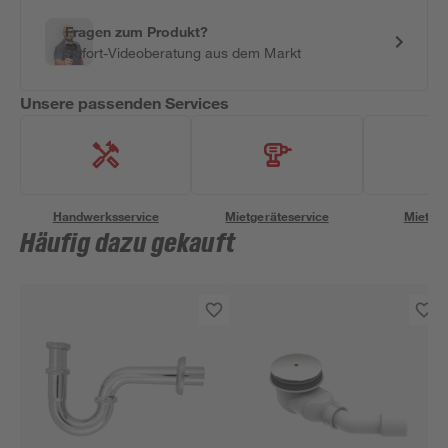
Fragen zum Produkt?
Sofort-Videoberatung aus dem Markt
Unsere passenden Services
Handwerksservice
Mietgeräteservice
Miettra
Häufig dazu gekauft