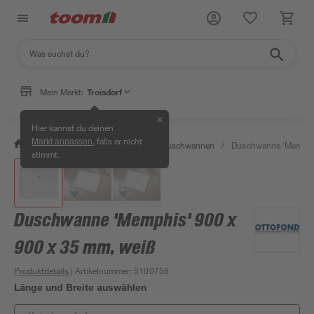
Mein Markt:
Troisdorf
✕
Hier kannst du deinen
, falls er nicht
Markt anpassen
/
Bad & Sanitär
/
Duschen
/
Duschwannen
/
Duschwanne 'Memphis
stimmt.
Duschwanne 'Memphis' 900 x
900 x 35 mm, weiß
Produktdetails
| Artikelnummer
:
5100758
Länge und Breite auswählen