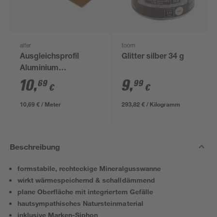
alfer
toom
Ausgleichsprofil
Glitter silber 34 g
Aluminium
messingfarben 1000 x
10
,
9
,
69
99
€
€
38,5 mm
10,69 € / Meter
293,82 € / Kilogramm
Beschreibung
formstabile, rechteckige Mineralgusswanne
wirkt wärmespeichernd & schalldämmend
plane Oberfläche mit integriertem Gefälle
hautsympathisches Natursteinmaterial
inklusive Marken-Siphon