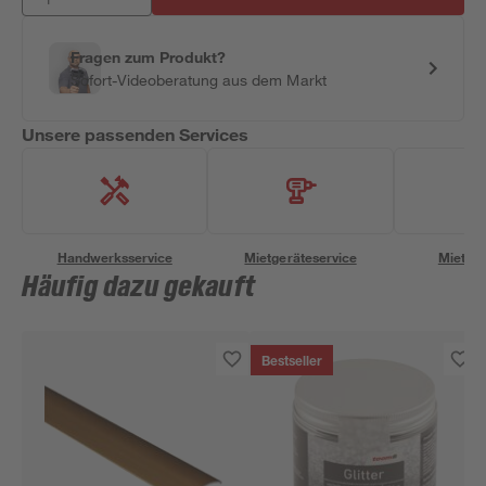
Fragen zum Produkt?
Sofort-Videoberatung aus dem Markt
Unsere passenden Services
Handwerksservice
Mietgeräteservice
Miettra
Häufig dazu gekauft
Bestseller