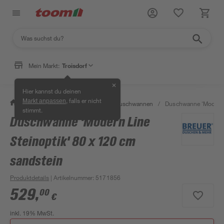
Mein Markt:
Troisdorf
✕
Hier kannst du deinen
, falls er nicht
Markt anpassen
/
Bad & Sanitär
/
Duschen
/
Duschwannen
/
Duschwanne 'Modern L
stimmt.
Duschwanne 'Modern Line
Steinoptik' 80 x 120 cm
sandstein
Produktdetails
| Artikelnummer
:
5171856
529
,
00
€
inkl. 19% MwSt.