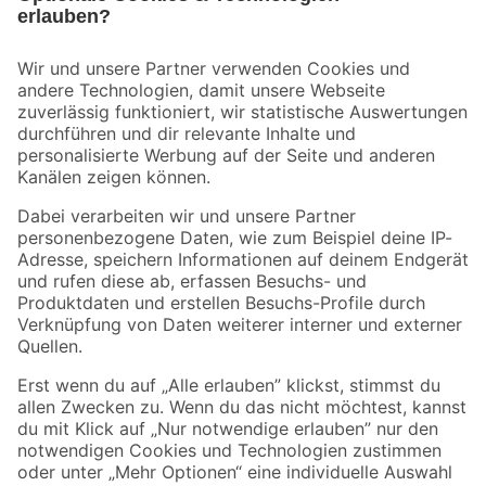
Bleib auf dem Laufenden mit unserem Newsletter
Der toom Newsletter: Keine Angebote und Aktionen mehr verpassen!
Zur Newsletter Anmeldung
Folge uns
Zahlungsarten
Versandarten
Sicher einkaufen
Jetzt die toom-App herunterladen