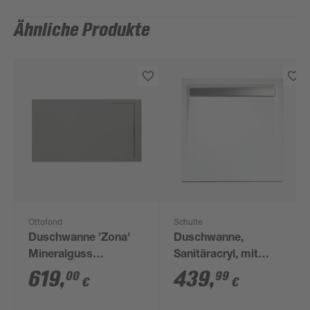
Ähnliche Produkte
Ottofond
Schulte
Duschwanne 'Zona'
Duschwanne,
Mineralguss
Sanitäracryl, mit
zementgrau 1200 x
Rinne, Chromoptik,
619
,
439
,
00
99
€
€
900 / 30 mm
quadratisch, 100 x
100 x 2,5 cm