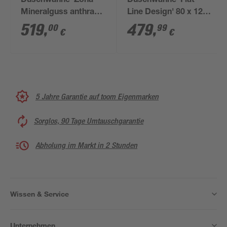
Duschwanne 'Zona'
Duschwanne 'Flat
Mineralguss anthrazit
Line Design' 80 x 120
1200 x 800 / 30 mm
cm weiß
519
,
479
,
00
99
€
€
5 Jahre Garantie auf toom Eigenmarken
Sorglos, 90 Tage Umtauschgarantie
Abholung im Markt in 2 Stunden
Wissen & Service
Unternehmen