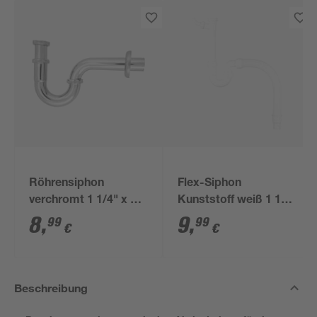
Röhrensiphon
Flex-Siphon
verchromt 1 1/4" x 32
Kunststoff weiß 1 1/2'
mm
x 40/50 mm
8
,
9
,
99
99
€
€
Beschreibung