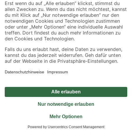
Sicher einkaufen
Jetzt die toom-App herunterladen
Alle Preisangaben in EUR inkl. gesetzl. MwSt.. Die dargestellten Angebote sind unter
Umständen nicht in allen Märkten verfügbar. Die angegebenen Verfügbarkeiten beziehen
sich auf den unter "Mein Markt" ausgewählten toom Baumarkt. Alle Angebote und
Produkte nur solange der Vorrat reicht.
*Paketversand ab 59 € versandkostenfrei, gilt nicht für Artikel mit Speditionsversand, hier
fallen zusätzliche Versandkosten an.
Datenschutz
Privatsphäre
Impressum
AGB
Nutzungsbedingungen
Widerrufsrecht
Vertrag widerrufen
Barrierefreiheit
© 2026 toom Baumarkt GmbH