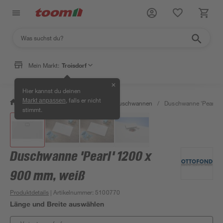
Mein Markt:
Troisdorf
✕
Hier kannst du deinen
, falls er nicht
Markt anpassen
/
Bad & Sanitär
/
Duschen
/
Duschwannen
/
Duschwanne 'Pearl' 
stimmt.
Duschwanne 'Pearl' 1200 x
900 mm, weiß
Produktdetails
| Artikelnummer
:
5100770
Länge und Breite auswählen