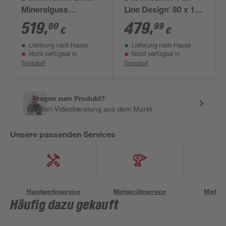
Mineralguss
Line Design' 80 x 120
anthrazit 1200 x 800
cm weiß
519
,
479
,
00
99
€
€
/ 30 mm
Lieferung nach Hause
Lieferung nach Hause
Nicht verfügbar in
Nicht verfügbar in
Troisdorf
Troisdorf
Fragen zum Produkt?
Sofort-Videoberatung aus dem Markt
Unsere passenden Services
Handwerksservice
Mietgeräteservice
Miettra
Häufig dazu gekauft