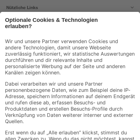
Nützliche Links
Bleib auf dem Laufenden mit unserem Newsletter
Der toom Newsletter: Keine Angebote und Aktionen mehr verpassen!
Zur Newsletter Anmeldung
Folge uns
Zahlungsarten
Versandarten
Sicher einkaufen