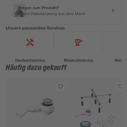
Fragen zum Produkt?
Sofort-Videoberatung aus dem Markt
Unsere passenden Services
Handwerksservice
Mietgeräteservice
Miettra
Häufig dazu gekauft