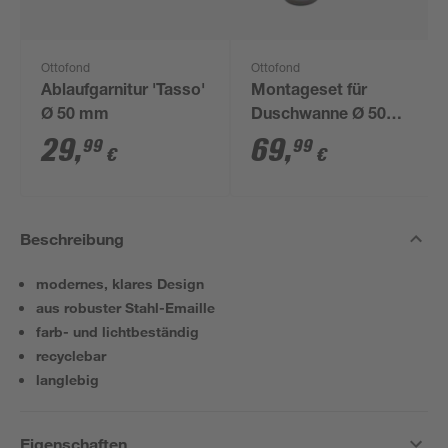
Ottofond
Ottofond
Ablaufgarnitur 'Tasso'
Montageset für
Ø 50 mm
Duschwanne Ø 50
mm
29
,
69
,
99
99
€
€
Beschreibung
modernes, klares Design
aus robuster Stahl-Emaille
farb- und lichtbeständig
recyclebar
langlebig
Eigenschaften