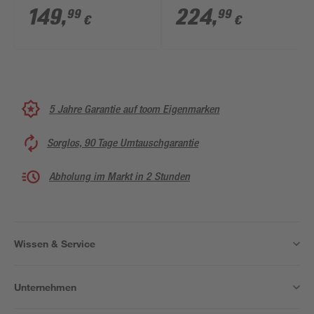
cm
120 x 80 cm weiß
149
,
224
,
99
99
€
€
5 Jahre Garantie auf toom Eigenmarken
Sorglos, 90 Tage Umtauschgarantie
Abholung im Markt in 2 Stunden
Wissen & Service
Unternehmen