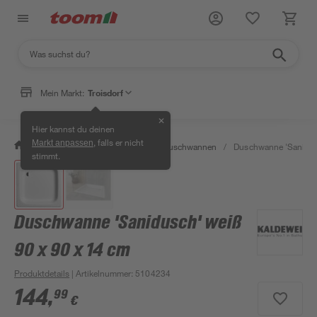
Mein Markt:
Troisdorf
✕
Hier kannst du deinen
, falls er nicht
Markt anpassen
/
Bad & Sanitär
/
Duschen
/
Duschwannen
/
Duschwanne 'Sanidusc
stimmt.
Duschwanne 'Sanidusch' weiß
90 x 90 x 14 cm
Produktdetails
| Artikelnummer
:
5104234
144
,
99
€