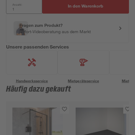
Anzahl:
In den Warenkorb
Fragen zum Produkt?
Sofort-Videoberatung aus dem Markt
Unsere passenden Services
Handwerksservice
Mietgeräteservice
Miettra
Häufig dazu gekauft