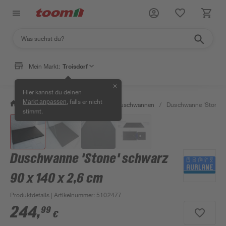
Mein Markt:
Troisdorf
✕
Hier kannst du deinen
, falls er nicht
Markt anpassen
/
Bad & Sanitär
/
Duschen
/
Duschwannen
/
Duschwanne 'Stone' s
stimmt.
Duschwanne 'Stone' schwarz
90 x 140 x 2,6 cm
Produktdetails
| Artikelnummer
:
5102477
244
,
99
€