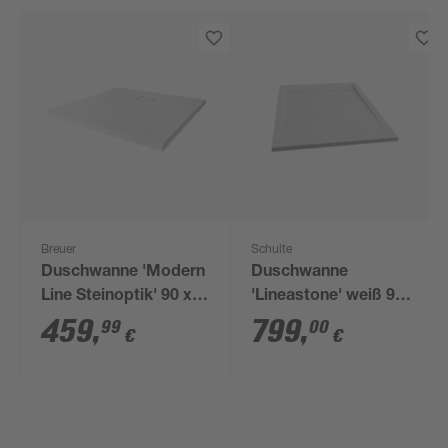
Breuer
Schulte
Duschwanne 'Modern
Duschwanne
Line Steinoptik' 90 x
'Lineastone' weiß 90 x
90 cm weiß
150 cm
459
,
799
,
99
00
€
€