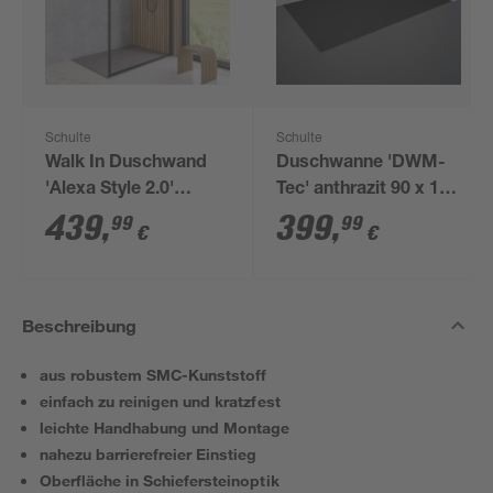
Schulte
Schulte
Walk In Duschwand
Duschwanne 'DWM-
'Alexa Style 2.0'
Tec' anthrazit 90 x 140
schwarz 100 x 200 cm
cm
439
,
399
,
99
99
€
€
Beschreibung
aus robustem SMC-Kunststoff
einfach zu reinigen und kratzfest
leichte Handhabung und Montage
nahezu barrierefreier Einstieg
Oberfläche in Schiefersteinoptik