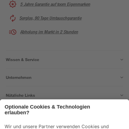
5 Jahre Garantie auf toom Eigenmarken
Sorglos, 90 Tage Umtauschgarantie
Abholung im Markt in 2 Stunden
Wissen & Service
Unternehmen
Nützliche Links
Bleib auf dem Laufenden mit unserem Newsletter
Der toom Newsletter: Keine Angebote und Aktionen mehr verpassen!