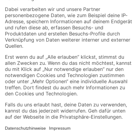
Zahlungsarten
Versandarten
Sicher einkaufen
Jetzt die toom-App herunterladen
Alle Preisangaben in EUR inkl. gesetzl. MwSt.. Die dargestellten Angebote sind unter
Umständen nicht in allen Märkten verfügbar. Die angegebenen Verfügbarkeiten beziehen
sich auf den unter "Mein Markt" ausgewählten toom Baumarkt. Alle Angebote und
Produkte nur solange der Vorrat reicht.
*Paketversand ab 59 € versandkostenfrei, gilt nicht für Artikel mit Speditionsversand, hier
fallen zusätzliche Versandkosten an.