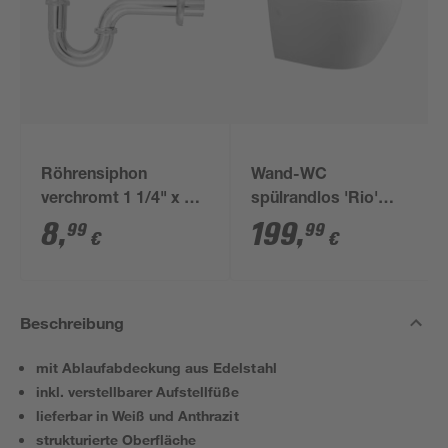
Röhrensiphon
Wand-WC
verchromt 1 1/4" x 32
spülrandlos 'Rio'
mm
inklusive WC-Sitz
8
,
199
,
99
99
€
€
weiß
Beschreibung
mit Ablaufabdeckung aus Edelstahl
inkl. verstellbarer Aufstellfüße
lieferbar in Weiß und Anthrazit
strukturierte Oberfläche