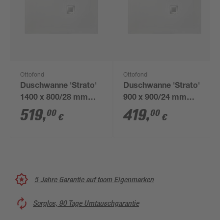
Ottofond
Ottofond
Duschwanne 'Strato'
Duschwanne 'Strato'
1400 x 800/28 mm
900 x 900/24 mm
weiß
weiß
519
,
419
,
00
00
€
€
5 Jahre Garantie auf toom Eigenmarken
Sorglos, 90 Tage Umtauschgarantie