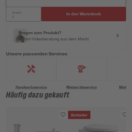
Anzahl:
In den Warenkorb
Fragen zum Produkt?
Sofort-Videoberatung aus dem Markt
Unsere passenden Services
Handwerksservice
Mietgeräteservice
Miettra
Häufig dazu gekauft
Bestseller