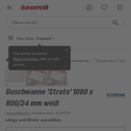
Mein Markt:
Troisdorf
✕
Hier kannst du deinen
, falls er nicht
Markt anpassen
/
Bad & Sanitär
/
Duschen
/
Duschwannen
/
Duschwanne 'Strato'
stimmt.
Duschwanne 'Strato' 1000 x
800/24 mm weiß
Produktdetails
| Artikelnummer
:
5100729
Länge und Breite auswählen