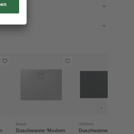
Breuer
Ottofond
n
Duschwanne 'Modern
Duschwanne 'Zona'