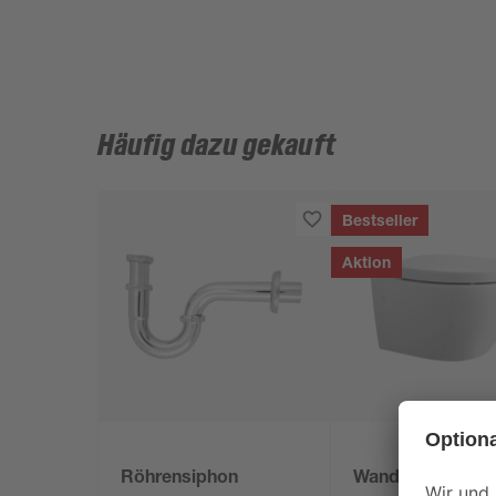
Häufig dazu gekauft
Bestseller
Aktion
Röhrensiphon
Wand-WC