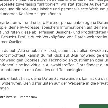
Befestigung S 8 RD
Ø 90 mm
z
80 2 Stück
4
,
44
,
09
99
€
€
Mit der 'Zona' von Ottofond erhält
strukturierte und rutschhemmende
Einbaumöglichkeiten bietet. Wenn 
Rutschhemmung ein wichtiger Fak
Industrienorm DIN 51097 erfüllt un
Rutschhemmung bis zu einem Neigu
Farben zementgrau (RAL 7040) und 
Badezimmer-Farbkonzept jede mögl
Blickfang setzt ein trendiges Aus
Trennschneider (Steintrennscheib
sollte mittels Polyurethankleber (
Mineralgusswanne in Verbindung m