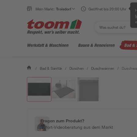
Mein Markt:
Troisdorf
Geöffnet bis 20:00 Uhr
H
e
Werkstatt & Maschinen
Bauen & Renovieren
Bad & 
/
Bad & Sanitär
/
Duschen
/
Duschwannen
/
Duschwan
Fragen zum Produkt?
Sofort-Videoberatung aus dem Markt