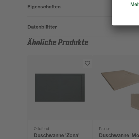
Eigenschaften
Datenblätter
Ähnliche Produkte
Ottofond
Breuer
Duschwanne 'Zona'
Duschwanne 'Mo