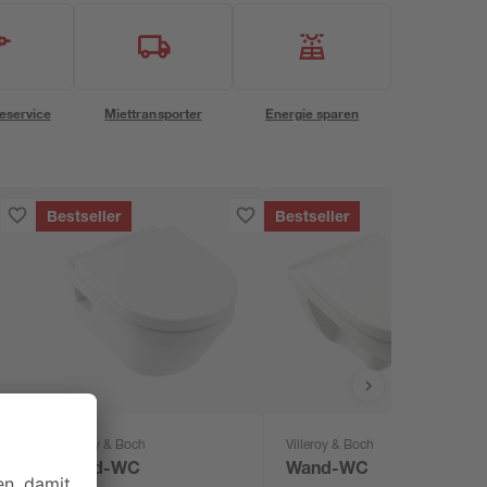
eservice
Miettransporter
Energie sparen
Bestseller
Bestseller
Villeroy & Boch
Villeroy & Boch
'
Wand-WC
Wand-WC