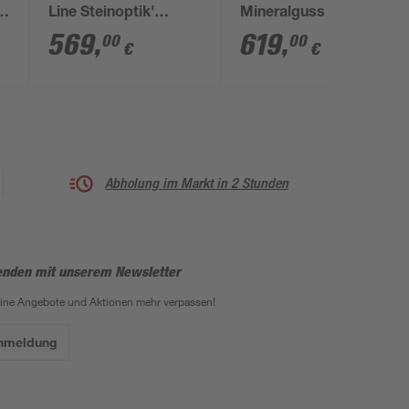
Line Steinoptik'
Mineralguss anthrazit
Mineralguss
1600 x 800 / 36 mm
569
,
619
,
00
00
€
€
steingrau 80 x 120 x 4
cm
Abholung im Markt in 2 Stunden
enden mit unserem Newsletter
eine Angebote und Aktionen mehr verpassen!
Anmeldung