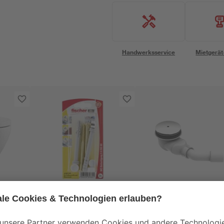
Handwerksservice
Mietgerät
Fischer
Ottofond
fischer WC-
Ablaufgarnitur 'Tasso