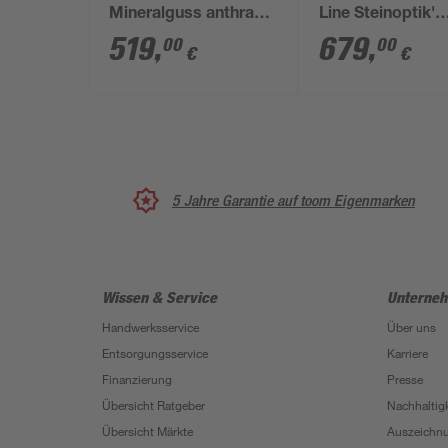
Mineralguss anthrazit
Line Steinoptik'
1200 x 800 / 30 mm
Mineralguss
519
,
679
,
00
00
€
€
sandstein 100 x 
4 cm
5 Jahre Garantie auf toom Eigenmarken
Wissen & Service
Unterne
Handwerksservice
Über uns
Entsorgungsservice
Karriere
Finanzierung
Presse
Übersicht Ratgeber
Nachhaltigk
Übersicht Märkte
Auszeichn