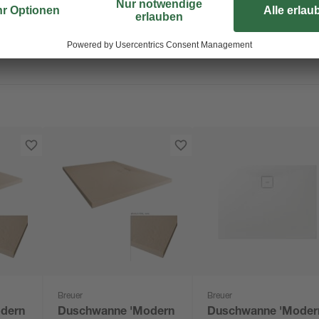
Breuer
Breuer
dern
Duschwanne 'Modern
Duschwanne 'Moder