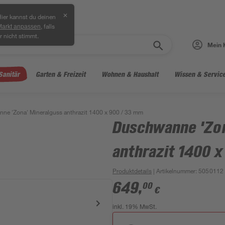
✕
ier kannst du deinen
, falls
Markt anpassen
r nicht stimmt.
Mein 
Sanitär
Garten & Freizeit
Wohnen & Haushalt
Wissen & Servic
ne 'Zona' Mineralguss anthrazit 1400 x 900 / 33 mm
Duschwanne 'Zon
anthrazit 1400 
Produktdetails
| Artikelnummer
:
5050112
649
,
00
€
inkl. 19% MwSt.