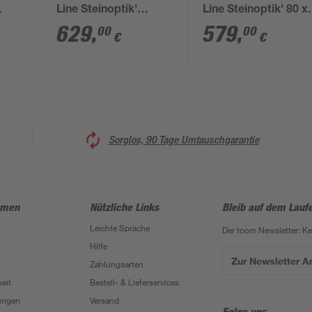
Line Steinoptik'
Line Steinoptik' 80 x
Mineralguss
140 cm weiß
629
,
579
,
00
00
€
€
140 x
sandstein 100 x 120 x
4 cm
Sorglos, 90 Tage Umtauschgarantie
hmen
Nützliche Links
Bleib auf dem Lauf
Leichte Sprache
Der toom Newsletter: K
Hilfe
Zur Newsletter 
Zahlungsarten
eit
Bestell- & Lieferservices
ungen
Versand
Folge uns