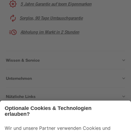
5 Jahre Garantie auf toom Eigenmarken
Sorglos, 90 Tage Umtauschgarantie
Abholung im Markt in 2 Stunden
Wissen & Service
Unternehmen
Nützliche Links
Bleib auf dem Laufenden mit unserem Newsletter
Der toom Newsletter: Keine Angebote und Aktionen mehr verpassen!