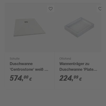
Schulte
Ottofond
Duschwanne
Wannenträger zu
'Centrostone' weiß 80
Duschwanne 'Plateau'
x 90 cm
120 x 80 cm weiß
574
,
224
,
00
99
€
€