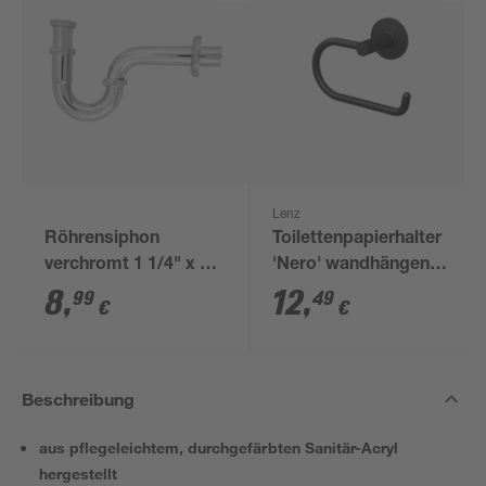
Lenz
Röhrensiphon
Toilettenpapierhalter
verchromt 1 1/4" x 32
'Nero' wandhängend
mm
schwarz
8
,
12
,
99
49
€
€
Beschreibung
aus pflegeleichtem, durchgefärbten Sanitär-Acryl
hergestellt