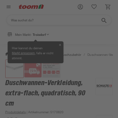
Mein Markt:
Troisdorf
✕
Hier kannst du deinen
, falls er nicht
Markt anpassen
/
Bad & Sanitär
/
Duschen
/
Duschzubehör
/
Duschwannen-Verkleid
stimmt.
Duschwannen-Verkleidung,
extra-flach, quadratisch, 90
cm
Produktdetails
| Artikelnummer
:
5170820