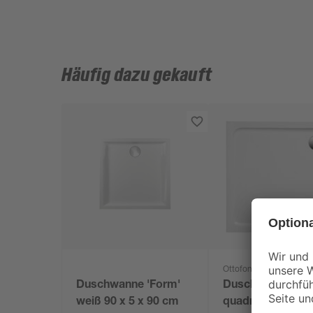
Häufig dazu gekauft
Ottofond
Duschwanne 'Form'
Duschtasse
weiß 90 x 5 x 90 cm
quadratisch weiß