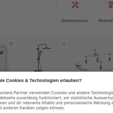
Handwerksservice
Mietgerät
toom
Ottofond
Duschsäule 'Barbuda'
Montageset für
 90 x
mit Cool-Touch-
Duschwanne Ø 90