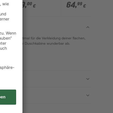
Braun/schwarz 100 x
chromfarben
519
,
64
,
00
99
€
€
50 x 46 cm
gnet sich optimal für die Verkleidung deiner flachen,
en Look deiner Duschkabine wunderbar ab.