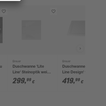
Breuer
Breuer
zu
Duschwanne 'Lite
Duschwanne 'Flat
Line' Steinoptik weiß
Line Design' 90 x 90
80 x 80 cm
cm weiß
299
,
419
,
99
99
€
€