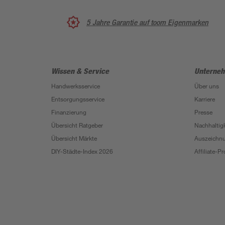
5 Jahre Garantie auf toom Eigenmarken
Wissen & Service
Unterne
Handwerksservice
Über uns
Entsorgungsservice
Karriere
Finanzierung
Presse
Übersicht Ratgeber
Nachhaltigk
Übersicht Märkte
Auszeichn
DIY-Städte-Index 2026
Affiliate-