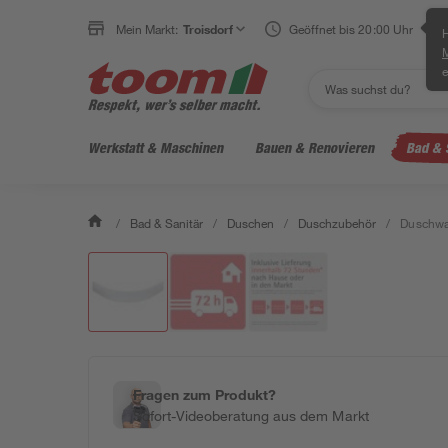
Mein Markt:
Troisdorf
Geöffnet bis 20:00 Uhr
H
e
Werkstatt & Maschinen
Bauen & Renovieren
Bad & 
/
Bad & Sanitär
/
Duschen
/
Duschzubehör
/
Duschwan
Fragen zum Produkt?
Sofort-Videoberatung aus dem Markt