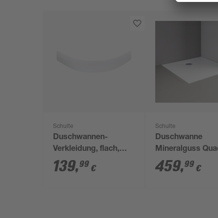
Schulte
Schulte
Duschwannen-
Duschwanne
Verkleidung, flach,
Mineralguss Qua
rund, 80 x 80 x 18,5
weiß 100 x 100 
139
,
459
,
99
99
€
€
cm