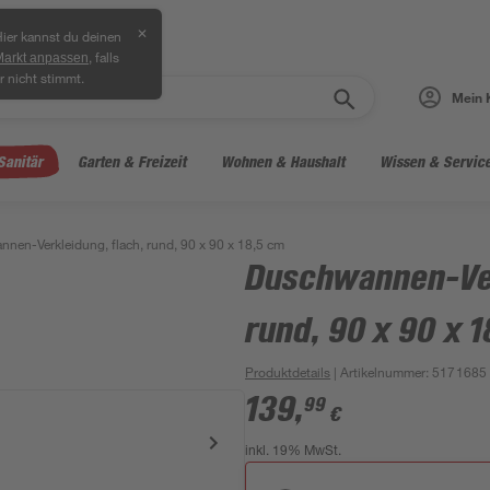
✕
ier kannst du deinen
, falls
Markt anpassen
r nicht stimmt.
Mein 
Sanitär
Garten & Freizeit
Wohnen & Haushalt
Wissen & Servic
nen-Verkleidung, flach, rund, 90 x 90 x 18,5 cm
Duschwannen-Ver
rund, 90 x 90 x 
Produktdetails
| Artikelnummer
:
5171685
139
,
99
€
inkl. 19% MwSt.