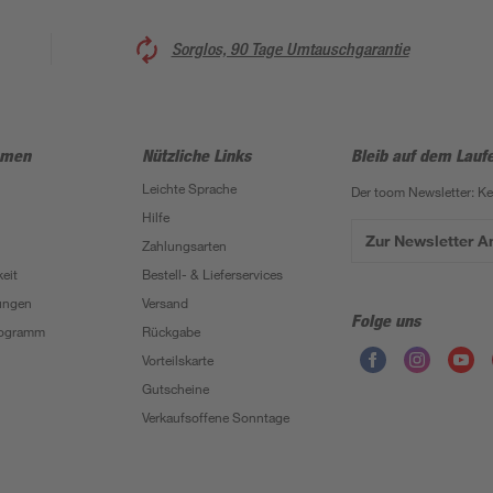
Sorglos, 90 Tage Umtauschgarantie
hmen
Nützliche Links
Bleib auf dem Lauf
Leichte Sprache
Der toom Newsletter: K
Hilfe
Zur Newsletter 
Zahlungsarten
eit
Bestell- & Lieferservices
ungen
Versand
Folge uns
Programm
Rückgabe
Vorteilskarte
Gutscheine
Verkaufsoffene Sonntage