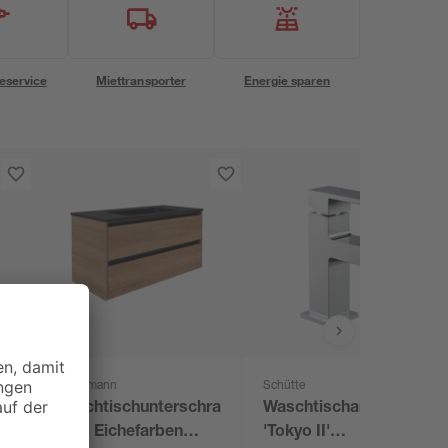
eservice
Miettransporter
Energie sparen
Fackelmann
Schütte
Waschtischunterschrank
Waschtischarmatur
'Vita' Eichefarben
'Tokyo II'