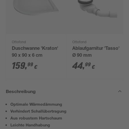
Ottofond
Ottofond
Duschwanne 'Kraton'
Ablaufgarnitur 'Tasso'
90 x 90 x 6 cm
Ø 90 mm
159
,
44
,
99
99
€
€
Beschreibung
Optimale Wärmedämmung
Verhindert Schallübertragung
Aus robustem Hartschaum
Leichte Handhabung