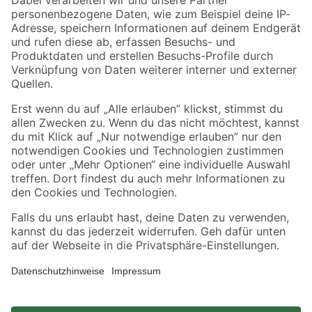
Zahlungsarten
Versandarten
Sicher einkaufen
Jetzt die toom-App herunterladen
Alle Preisangaben in EUR inkl. gesetzl. MwSt.. Die dargestellten Angebote sind unter
Umständen nicht in allen Märkten verfügbar. Die angegebenen Verfügbarkeiten beziehen
sich auf den unter "Mein Markt" ausgewählten toom Baumarkt. Alle Angebote und
Produkte nur solange der Vorrat reicht.
*Paketversand ab 59 € versandkostenfrei, gilt nicht für Artikel mit Speditionsversand, hier
fallen zusätzliche Versandkosten an.