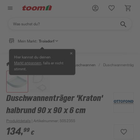
Mein Markt:
Troisdorf
✕
Hier kannst du deinen
, falls er nicht
Markt anpassen
/
Bad & Sanitär
/
Duschen
/
Duschwannen
/
Duschwannenträger 'K
stimmt.
Duschwannenträger 'Kraton'
halbrund 90 x 90 x 6 cm
Produktdetails
| Artikelnummer
:
5052355
134
,
99
€