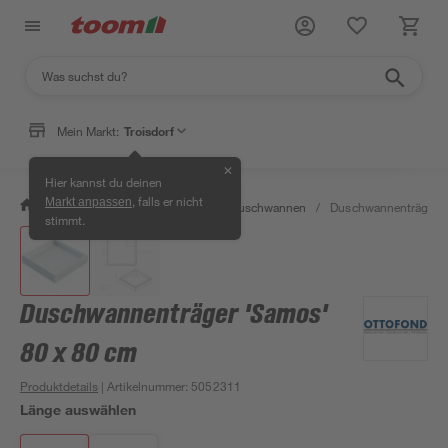
Mein Markt:
Troisdorf
✕
Hier kannst du deinen
, falls er nicht
Markt anpassen
/
Bad & Sanitär
/
Duschen
/
Duschwannen
/
Duschwannenträger '
stimmt.
Duschwannenträger 'Samos'
80 x 80 cm
Produktdetails
| Artikelnummer
:
5052311
Länge auswählen