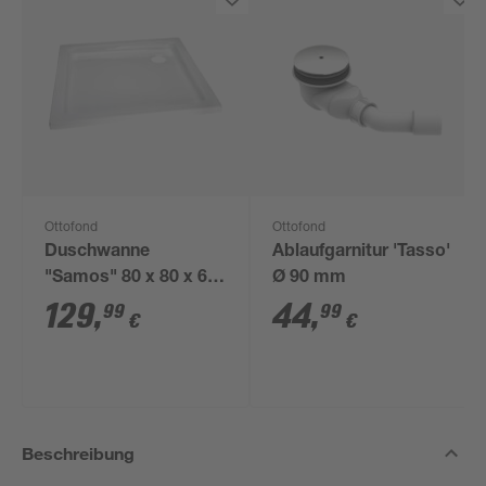
Ottofond
Ottofond
Duschwanne
Ablaufgarnitur 'Tasso'
"Samos" 80 x 80 x 6
Ø 90 mm
cm
129
,
44
,
99
99
€
€
Beschreibung