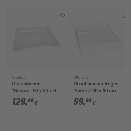
Ottofond
Ottofond
Duschwanne
Duschwannenträger
"Samos" 80 x 80 x 6
'Samos' 90 x 90 cm
cm
129
,
99
,
99
99
€
€