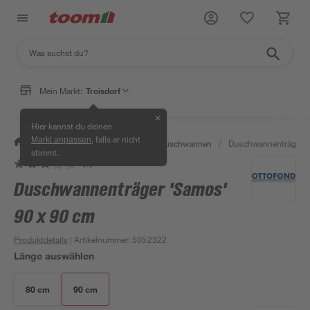
Mein Markt:
Troisdorf
✕
Hier kannst du deinen
, falls er nicht
Markt anpassen
/
Bad & Sanitär
/
Duschen
/
Duschwannen
/
Duschwannenträger '
stimmt.
(1)
Duschwannenträger 'Samos'
90 x 90 cm
Produktdetails
| Artikelnummer
:
5052322
Länge auswählen
80 cm
90 cm