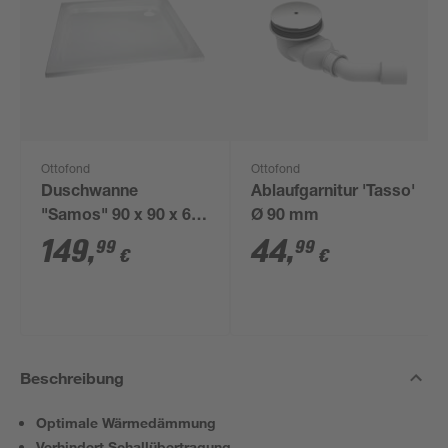
Ottofond
Ottofond
Duschwanne
Ablaufgarnitur 'Tasso'
"Samos" 90 x 90 x 6
Ø 90 mm
cm
149
,
44
,
99
99
€
€
Beschreibung
Optimale Wärmedämmung
Verhindert Schallübertragung