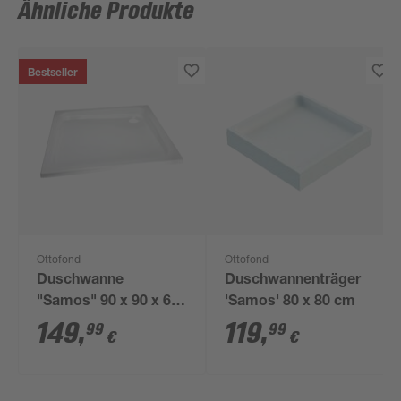
Ähnliche Produkte
Bestseller
Ottofond
Ottofond
Duschwanne
Duschwannenträger
"Samos" 90 x 90 x 6
'Samos' 80 x 80 cm
cm
149
,
119
,
99
99
€
€