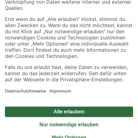
Sicher einkaufen
Jetzt die toom-App herunterladen
Alle Preisangaben in EUR inkl. gesetzl. MwSt.. Die dargestellten Angebote sind unter
Umständen nicht in allen Märkten verfügbar. Die angegebenen Verfügbarkeiten beziehen
sich auf den unter "Mein Markt" ausgewählten toom Baumarkt. Alle Angebote und
Produkte nur solange der Vorrat reicht.
*Paketversand ab 59 € versandkostenfrei, gilt nicht für Artikel mit Speditionsversand, hier
fallen zusätzliche Versandkosten an.
Datenschutz
Privatsphäre
Impressum
AGB
Nutzungsbedingungen
Widerrufsrecht
Vertrag widerrufen
Barrierefreiheit