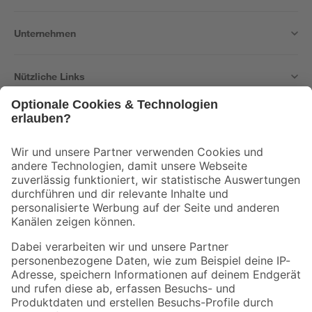
Unternehmen
Nützliche Links
Bleib auf dem Laufenden mit unserem Newsletter
Der toom Newsletter: Keine Angebote und Aktionen mehr verpassen!
Zur Newsletter Anmeldung
Folge uns
Zahlungsarten
Versandarten