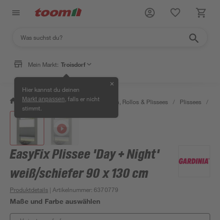
Mein Markt:
Troisdorf
✕
Hier kannst du deinen
, falls er nicht
Markt anpassen
/
Wohnen & Haushalt
/
Jalousien, Rollos & Plissees
/
Plissees
/
Ea
stimmt.
EasyFix Plissee 'Day + Night'
weiß/schiefer 90 x 130 cm
Produktdetails
| Artikelnummer
:
6370779
Maße und Farbe auswählen