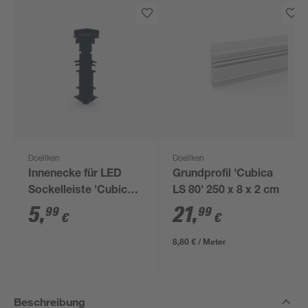
Doellken
Doellken
Innenecke für LED
Grundprofil 'Cubica
Sockelleiste 'Cubica
LS 80' 250 x 8 x 2 cm
LS 80' anthrazit
5
,
21
,
99
99
€
€
8,80 € / Meter
Beschreibung