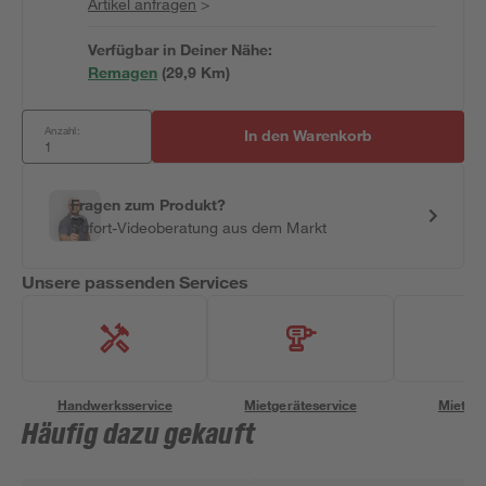
Artikel anfragen
>
Verfügbar in Deiner Nähe:
Remagen
(
29,9
 Km)
Anzahl:
In den Warenkorb
Fragen zum Produkt?
Sofort-Videoberatung aus dem Markt
Unsere passenden Services
Handwerksservice
Mietgeräteservice
Miettra
Häufig dazu gekauft