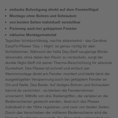
einfache Befestigung direkt auf dem Fensterflügel
Montage ohne Bohren und Schrauben
von beiden Seiten individuell verstellbar
Fixierung auch bei gekipptem Fenster
inklusive Montagematerial
Tagsüber lichtdurchlässig, nachts abdunkelnd - das Gardinia
EasyFix Plissee 'Day + Night' ist genau richtig für dein
Schlafzimmer. Während der helle Day-Stoff neugierige Blicke
abwendet, ohne dabei den Raum zu verdunkeln, sorgt der
dunkle Night-Stoff mit seiner Thermo-Beschichtung für absolute
Dunkelheit. Das Plissee ist schnell und einfach per
Klemmmontage direkt am Fenster montiert und bleibt dank der
ausgeklügelten Verspannung auch bei gekipptem Fenster an
Ort und Stelle. Das Beste: Auf lästiges Bohren und Schrauben
kannst du verzichten - so bleiben die Fensterrahmen
unversehrt. Mithilfe von drei Bediengriffen, die variabel an die
Bedienschienen gesteckt werden, lässt sich das Plissee
individuell in der Höhe regulieren, und zwar von beiden Seiten.
Durch das Verschieben der mittleren Bedienschiene wird die
Variante Tag/Nacht eingestellt. Die Pisseefalte entspricht 2 cm,