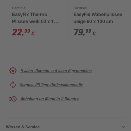
Gardinia
Gardinia
EasyFix Thermo-
EasyFix Wabenplissee
Plissee weiß 60 x 130
beige 90 x 130 cm
cm
22
,
79
,
99
99
€
€
5 Jahre Garantie auf toom Eigenmarken
Sorglos, 90 Tage Umtauschgarantie
Abholung im Markt in 2 Stunden
Wissen & Service