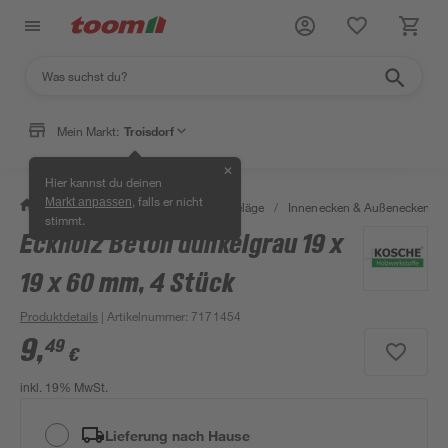
Mein Markt:
Troisdorf
✕
Hier kannst du deinen
, falls er nicht
Markt anpassen
/
Bauen & Renovieren
/
Bodenbeläge
/
Innenecken & Außenecken
/
stimmt.
Eckholz Beton dunkelgrau 19 x
19 x 60 mm, 4 Stück
Produktdetails
| Artikelnummer
:
7171454
9
,
49
€
inkl. 19% MwSt.
Lieferung nach Hause