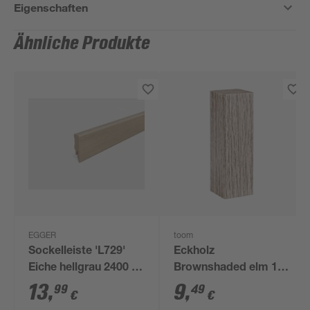
Eigenschaften
Ähnliche Produkte
EGGER
toom
Sockelleiste 'L729'
Eckholz
Eiche hellgrau 2400 x
Brownshaded elm 19
58 x 14 mm
x 60 mm, 4 Stück
13
,
9
,
99
49
€
€