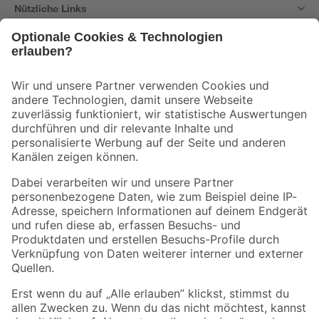
Nützliche Links
Bleib auf dem Laufenden mit unserem Newsletter
Der toom Newsletter: Keine Angebote und Aktionen mehr verpassen!
Zur Newsletter Anmeldung
Folge uns
Zahlungsarten
Versandarten
Sicher einkaufen