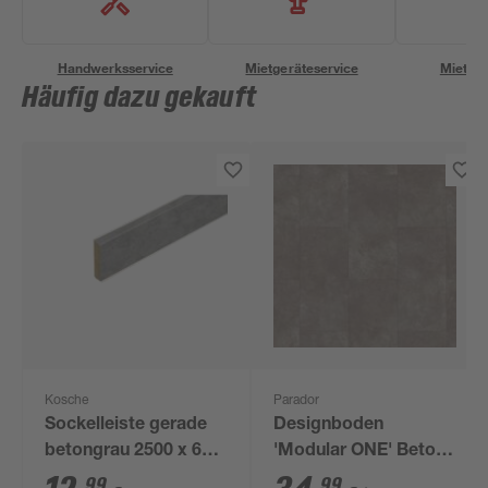
Handwerksservice
Mietgeräteservice
Miettra
Häufig dazu gekauft
Kosche
Parador
Sockelleiste gerade
Designboden
betongrau 2500 x 60 x
'Modular ONE' Beton
13 mm
dunkelgrau 8 mm
99
99