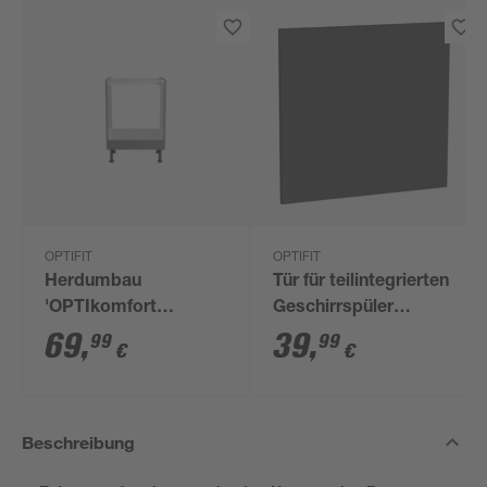
OPTIFIT
OPTIFIT
Herdumbau
Tür für teilintegrierten
'OPTIkomfort
Geschirrspüler
Mats825' basaltgrau
'Optikomfort
69
,
39
,
99
99
€
€
60 x 87 x 58,4 cm
Ingvar420' anthrazit
matt 60 x 57,2 x 1,6
cm
Beschreibung