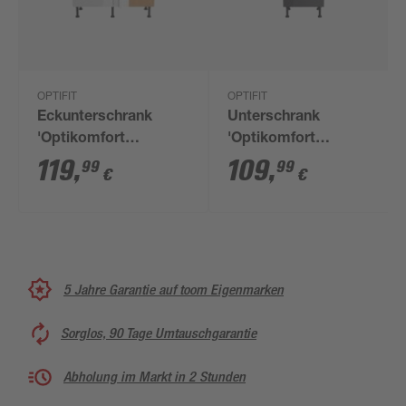
OPTIFIT
OPTIFIT
Eckunterschrank
Unterschrank
'Optikomfort
'Optikomfort
Rurik986' weiß 100 x
Jonte984'
119
,
109
,
99
99
€
€
87 x 58,4 cm
anthrazit/eichefarben
50 x 87 x 58,4 cm
5 Jahre Garantie auf toom Eigenmarken
Sorglos, 90 Tage Umtauschgarantie
Abholung im Markt in 2 Stunden