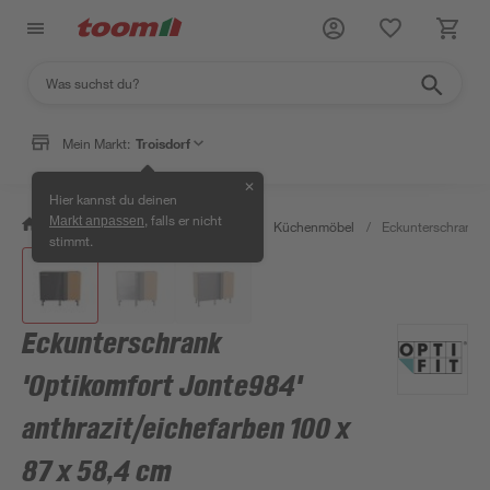
Mein Markt:
Troisdorf
✕
Hier kannst du deinen
, falls er nicht
Markt anpassen
/
Wohnen & Haushalt
/
Küche
/
Küchenmöbel
/
Eckunterschrank '
stimmt.
Eckunterschrank
'Optikomfort Jonte984'
anthrazit/eichefarben 100 x
87 x 58,4 cm