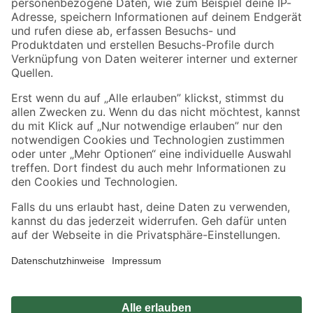
Zahlungsarten
Versandarten
Sicher einkaufen
Jetzt die toom-App herunterladen
Alle Preisangaben in EUR inkl. gesetzl. MwSt.. Die dargestellten Angebote sind unter
Umständen nicht in allen Märkten verfügbar. Die angegebenen Verfügbarkeiten beziehen
sich auf den unter "Mein Markt" ausgewählten toom Baumarkt. Alle Angebote und
Produkte nur solange der Vorrat reicht.
*Paketversand ab 59 € versandkostenfrei, gilt nicht für Artikel mit Speditionsversand, hier
fallen zusätzliche Versandkosten an.
Datenschutz
Privatsphäre
Impressum
AGB