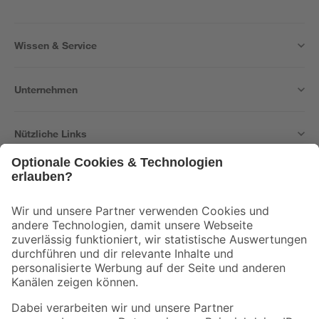
Wissen & Service
Unternehmen
Nützliche Links
Bleib auf dem Laufenden mit unserem Newsletter
Der toom Newsletter: Keine Angebote und Aktionen mehr verpassen!
Zur Newsletter Anmeldung
Folge uns