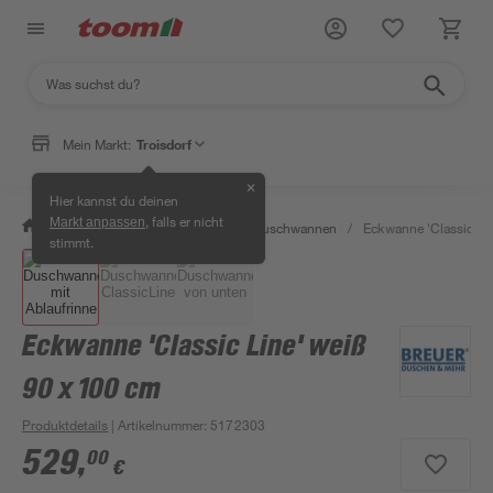
Mein Markt:
Troisdorf
✕
Hier kannst du deinen
, falls er nicht
Markt anpassen
/
Bad & Sanitär
/
Duschen
/
Duschwannen
/
Eckwanne 'Classic Li
stimmt.
Eckwanne 'Classic Line' weiß
90 x 100 cm
Produktdetails
| Artikelnummer
:
5172303
529
,
00
€