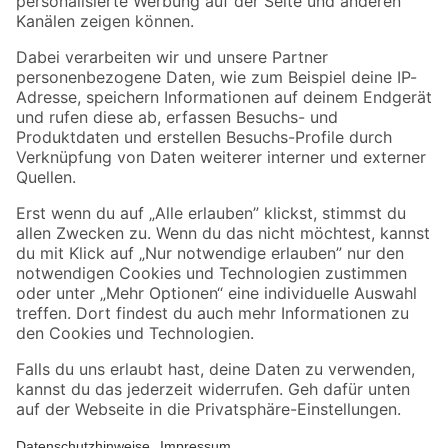
Folge uns
Zahlungsarten
Versandarten
Sicher einkaufen
Jetzt die toom-App herunterladen
Alle Preisangaben in EUR inkl. gesetzl. MwSt.. Die dargestellten Angebote sind unter
Umständen nicht in allen Märkten verfügbar. Die angegebenen Verfügbarkeiten beziehen
sich auf den unter "Mein Markt" ausgewählten toom Baumarkt. Alle Angebote und
Produkte nur solange der Vorrat reicht.