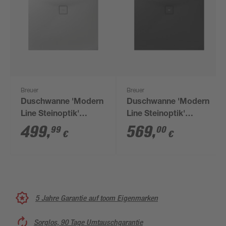
Breuer
Breuer
Duschwanne 'Modern
Duschwanne 'Modern
Line Steinoptik'
Line Steinoptik'
Mineralguss
Mineralguss anthrazit
499
,
569
,
99
00
€
€
steingrau 90 x 100 x 4
80 x 140 x 4 cm
cm
5 Jahre Garantie auf toom Eigenmarken
Sorglos, 90 Tage Umtauschgarantie