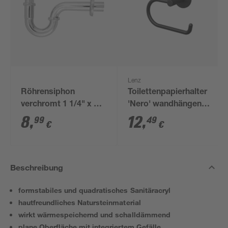
Lenz
Röhrensiphon
Toilettenpapierhalter
verchromt 1 1/4" x 32
'Nero' wandhängend
mm
schwarz
8
,
12
,
99
49
€
€
Beschreibung
formstabiles und quadratisches Sanitäracryl
hautfreundliches Natursteinmaterial
wirkt wärmespeichernd und schalldämmend
plane Oberfläche mit integriertem Gefälle