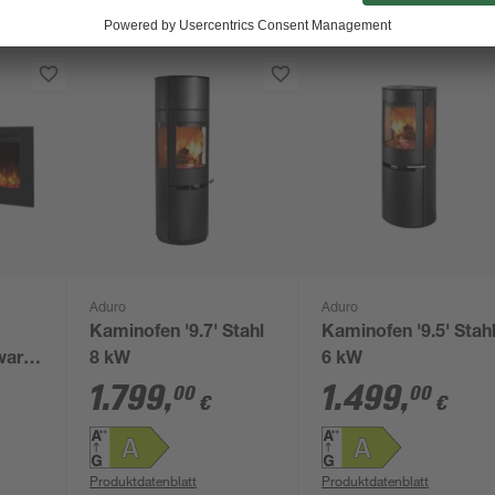
Aduro
Aduro
Kaminofen '9.7' Stahl
Kaminofen '9.5' Stah
warz
8 kW
6 kW
1.799
,
1.499
,
00
00
€
€
Produktdatenblatt
Produktdatenblatt