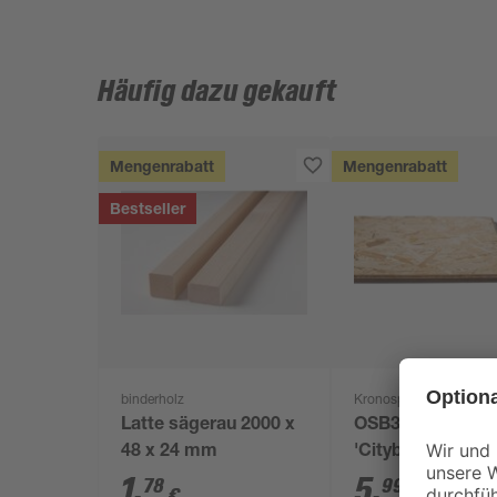
Häufig dazu gekauft
Mengenrabatt
Mengenrabatt
Bestseller
binderholz
Kronospan
Latte sägerau 2000 x
OSB3-Verlegepla
48 x 24 mm
'Cityboard'
ungeschliffen 16
1
,
5
,
78
99
€
€