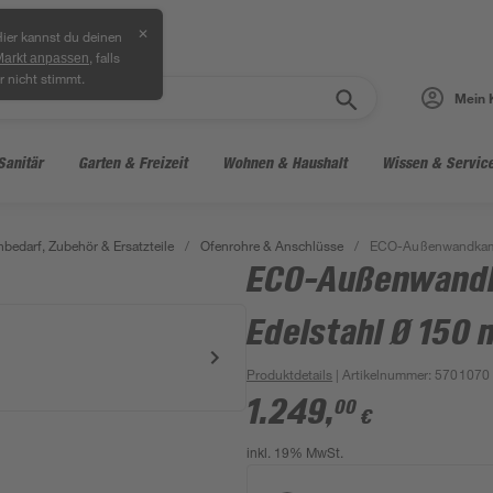
✕
ier kannst du deinen
, falls
Markt anpassen
r nicht stimmt.
Mein 
Sanitär
Garten & Freizeit
Wohnen & Haushalt
Wissen & Servic
bedarf, Zubehör & Ersatzteile
/
Ofenrohre & Anschlüsse
/
ECO-Außenwandkamin
ECO-Außenwandk
Edelstahl Ø 150
Produktdetails
| Artikelnummer
:
5701070
1.249
,
00
€
inkl. 19% MwSt.