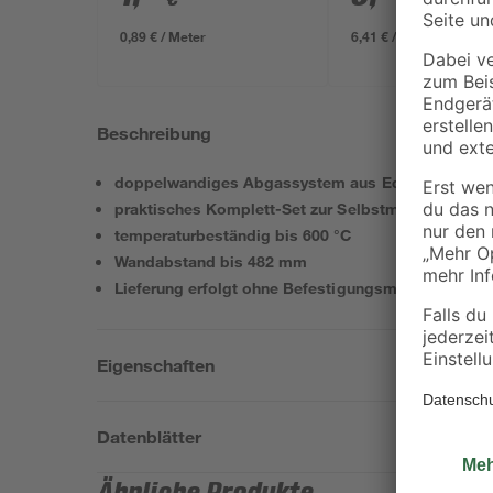
/ m²
634 x 12 mm
0,89 € / Meter
6,41 € / Pack
Beschreibung
doppelwandiges Abgassystem aus Edelstahl
praktisches Komplett-Set zur Selbstmontage
temperaturbeständig bis 600 °C
Wandabstand bis 482 mm
Lieferung erfolgt ohne Befestigungsmaterial an de
Eigenschaften
Datenblätter