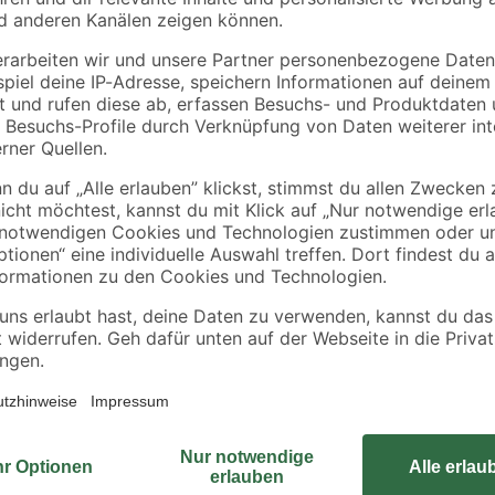
7,11 € / Liter
Das Edelstahl-Doppelwandsystem mit
Gasfeuerstätten sowohl im Unter- 
feuchteunempfindlich. Bei dem Ein
Das Innenrohr ist durchgehend stu
bietet Schutz gegen Korrosion u
r Wand
gewährleistet eine hochwertige 