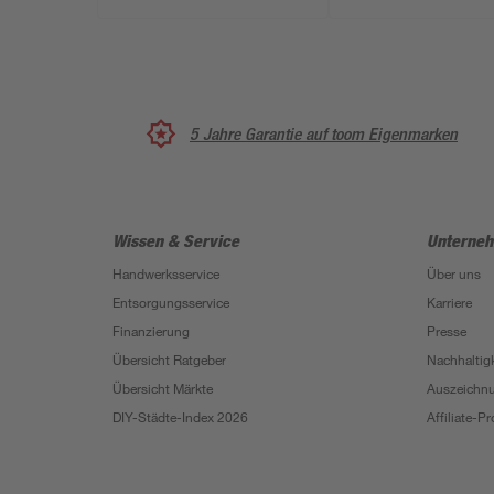
5 Jahre Garantie auf toom Eigenmarken
Wissen & Service
Unterne
Handwerksservice
Über uns
Entsorgungsservice
Karriere
Finanzierung
Presse
Übersicht Ratgeber
Nachhaltigk
Übersicht Märkte
Auszeichn
DIY-Städte-Index 2026
Affiliate-