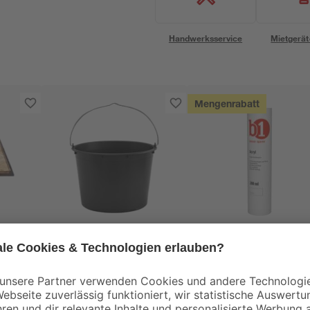
Handwerksservice
Mietgerät
Mengenrabatt
B1
tte
Baueimer 12 l
Acryl weiß 280 ml
90 x
1
,
1
,
69
99
€
€