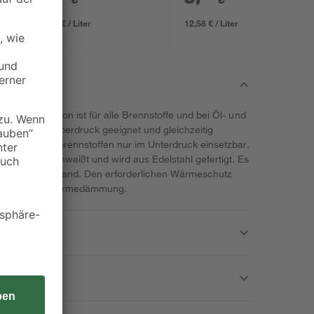
12,46 € / Liter
12,58 € / Liter
 Multifunktion ist für alle Brennstoffe und bei Öl- und
als auch im Überdruck geeignet und gleichzeitig
satz mit Festbrennstoffen nur im Unterdruck einsetzbar.
mpfnahtgeschweißt und wird aus Edelstahl gefertigt. Es
nd gegen Rußbrand. Den erforderlichen Wärmeschutz
Mineralfaser-Wärmedämmung.