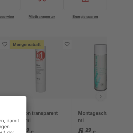
eservice
Miettransporter
Energie sparen
Mengenrabatt
B1
Silikon transparent
Montageschaum 500
280 ml
ml
3
,
6
,
49
29
€
€