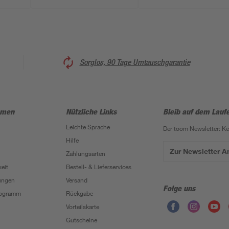
Sorglos, 90 Tage Umtauschgarantie
hmen
Nützliche Links
Bleib auf dem Lauf
Leichte Sprache
Der toom Newsletter: K
Hilfe
Zur Newsletter 
Zahlungsarten
eit
Bestell- & Lieferservices
ungen
Versand
Folge uns
Programm
Rückgabe
Vorteilskarte
Gutscheine