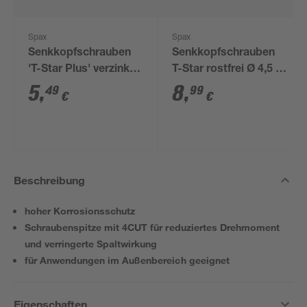
Spax
Spax
Senkkopfschrauben
Senkkopfschrauben
'T-Star Plus' verzinkt
T-Star rostfrei Ø 4,5 x
Ø 4 x 40 mm 25 Stück
60 mm 25 Stück
5
,
8
,
49
99
€
€
Beschreibung
hoher Korrosionsschutz
Schraubenspitze mit 4CUT für reduziertes Drehmoment
und verringerte Spaltwirkung
für Anwendungen im Außenbereich geeignet
Eigenschaften