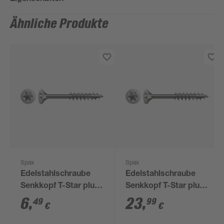
Ähnliche Produkte
Spax
Spax
Edelstahlschraube
Edelstahlschraube
Senkkopf T-Star plus
Senkkopf T-Star plus
T20 Ø 4 x 45 mm 25
T20 Ø 4 x 50 mm 125
6
,
23
,
49
99
€
€
Stück
Stück