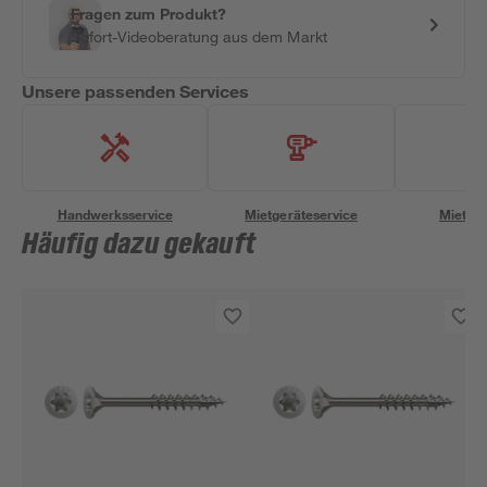
Fragen zum Produkt?
Sofort-Videoberatung aus dem Markt
Unsere passenden Services
Handwerksservice
Mietgeräteservice
Miettra
Häufig dazu gekauft