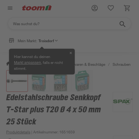
Mein Markt:
Troisdorf
✕
Hier kannst du deinen
, falls er nicht
Markt anpassen
/
Werkstatt & Maschinen
/
Eisenwaren & Beschläge
/
Schrauben
/
stimmt.
Edelstahlschraube Senkkopf
T-Star plus T20 Ø 4 x 50 mm
25 Stück
Produktdetails
| Artikelnummer
:
1651659