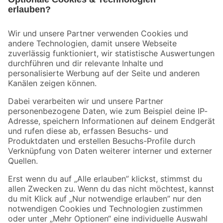
Bleib auf dem Laufenden mit unserem Newsletter
Der toom Newsletter: Keine Angebote und Aktionen mehr verpassen!
Zur Newsletter Anmeldung
Folge uns
Zahlungsarten
Versandarten
Sicher einkaufen
Jetzt die toom-App herunterladen