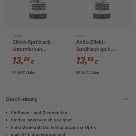
toom
toom
Effekt-Sprühlack
Antik-Effekt-
chromfarben
Sprühlack gold
glänzend 400 ml
glänzend 400 ml
13
,
13
,
99
99
€
€
34,98 € / Liter
34,98 € / Liter
Beschreibung
für Bastel- und Zierarbeiten
für den Innenbereich geeignet
hohe Deckkraft bei hochglänzender Optik
nach 24 h durchgetrocknet