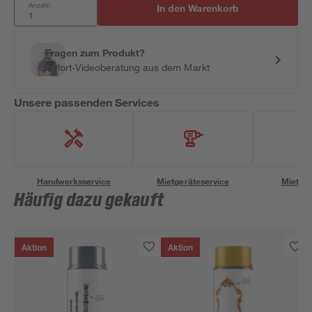
Anzahl:
In den Warenkorb
Fragen zum Produkt?
Sofort-Videoberatung aus dem Markt
Unsere passenden Services
Handwerksservice
Mietgeräteservice
Miettra
Häufig dazu gekauft
Aktion
Aktion