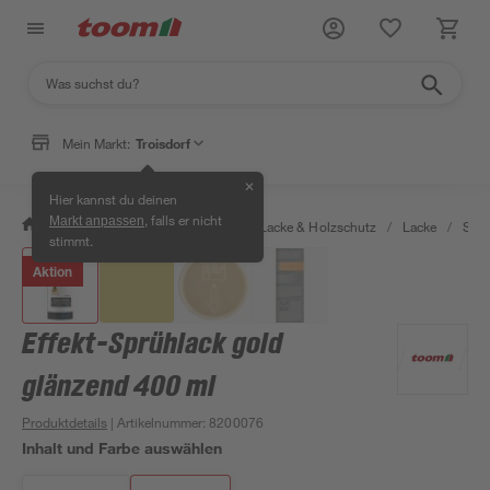
Mein Markt:
Troisdorf
✕
Hier kannst du deinen
, falls er nicht
Markt anpassen
/
Bauen & Renovieren
/
Farben, Lacke & Holzschutz
/
Lacke
/
Sprü
stimmt.
Aktion
Effekt-Sprühlack gold
glänzend 400 ml
Produktdetails
| Artikelnummer
:
8200076
Inhalt und Farbe auswählen