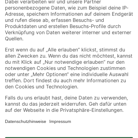
Zahlungsarten
Versandarten
Sicher einkaufen
Jetzt die toom-App herunterladen
Alle Preisangaben in EUR inkl. gesetzl. MwSt.. Die dargestellten Angebote sind unter
Umständen nicht in allen Märkten verfügbar. Die angegebenen Verfügbarkeiten beziehen
sich auf den unter "Mein Markt" ausgewählten toom Baumarkt. Alle Angebote und
Produkte nur solange der Vorrat reicht.
*Paketversand ab 59 € versandkostenfrei, gilt nicht für Artikel mit Speditionsversand, hier
fallen zusätzliche Versandkosten an.