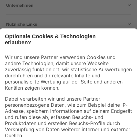
Unternehmen
Nützliche Links
Bleib auf dem Laufenden mit unserem Newsletter
Der toom Newsletter: Keine Angebote und Aktionen mehr verpassen!
Zur Newsletter Anmeldung
Folge uns
Zahlungsarten
Versandarten