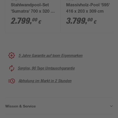
Stahlwandpool-Set
Massivholz-Pool '595'
'Sumatra' 700 x 320 x
416 x 203 x 309 cm
120 cm mit Trittleiter
2.799
,
3.799
,
00
00
€
€
und Sandfilteranlage
5 Jahre Garantie auf toom Eigenmarken
Sorglos, 90 Tage Umtauschgarantie
Abholung im Markt in 2 Stunden
Wissen & Service