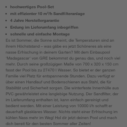
hochwertiges Pool-Set
mit effizienter 10 m³/h Sandfilteranlage
4 Jahre Herstellergarantie
Erdung im Lieferumfang inbegriffen
schnelle und einfache Montage
Es ist Sommer, die Sonne scheint, die Temperaturen sind an
ihrem Höchststand – was gäbe es jetzt Schöneres als eine
nasse Erfrischung in deinem Garten? Mit dem Einbaupool
'Madagascar' von GRE bekommst du genau das, und noch viel
mehr. Durch seine großzügigen Maße von 700 x 320 x 150 cm
fasst der Pool bis zu 27470 l Wasser. So bietet er der ganzen
Familie viel Platz für entspannende Stunden. Dazu verfügt er
über einen Handlauf und Bodenschienen aus Stahl, die für
Stabilität und Sicherheit sorgen. Die winterfeste Innenhülle aus
PVC gewährleistet eine langlebige Nutzung. Der Sandfilter, der
im Lieferumfang enthalten ist, kann einfach gereinigt und
bedient werden. Mit einer Leistung von 10000 l/h schafft er
dauerhaft glasklares Wasser. Nichts steht einer Erfrischung im
kühlen Nass mehr im Weg! Hol dir jetzt deinen Pool und mach
dich bereit für den besten Sommer aller Zeiten!