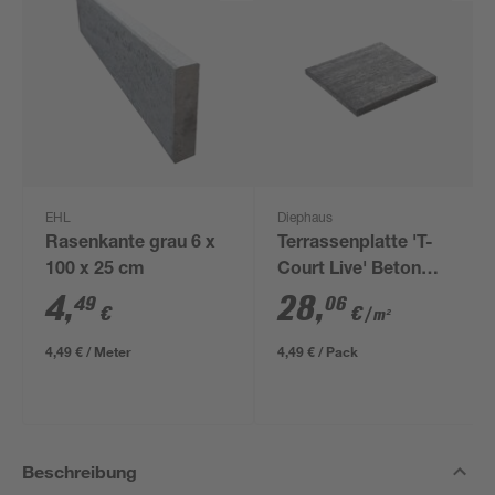
EHL
Diephaus
Rasenkante grau 6 x
Terrassenplatte 'T-
100 x 25 cm
Court Live' Beton
grau/schwarz 40 x 40
4
,
28
,
49
06
€
€
/ m²
x 4 cm
4,49 € / Meter
4,49 € / Pack
Beschreibung