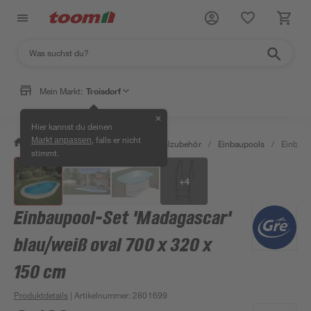
Mein Markt:
Troisdorf
✕
Hier kannst du deinen
, falls er nicht
Markt anpassen
/
Garten & Freizeit
/
Pools & Poolzubehör
/
Einbaupools
/
Einbaup
stimmt.
+
4
Einbaupool-Set 'Madagascar'
blau/weiß oval 700 x 320 x
150 cm
Produktdetails
| Artikelnummer
:
2801699