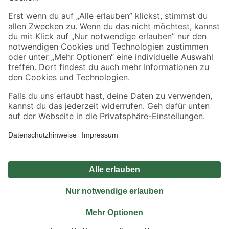
Sicher einkaufen
Jetzt die toom-App herunterladen
Alle Preisangaben in EUR inkl. gesetzl. MwSt.. Die dargestellten Angebote sind unter
Umständen nicht in allen Märkten verfügbar. Die angegebenen Verfügbarkeiten beziehen
sich auf den unter "Mein Markt" ausgewählten toom Baumarkt. Alle Angebote und
Produkte nur solange der Vorrat reicht.
*Paketversand ab 59 € versandkostenfrei, gilt nicht für Artikel mit Speditionsversand, hier
fallen zusätzliche Versandkosten an.
Datenschutz
Privatsphäre
Impressum
AGB
Nutzungsbedingungen
Widerrufsrecht
Vertrag widerrufen
Barrierefreiheit
© 2026 toom Baumarkt GmbH