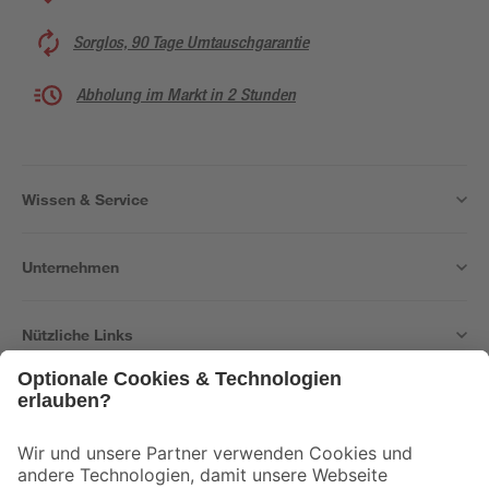
Sorglos, 90 Tage Umtauschgarantie
Abholung im Markt in 2 Stunden
Wissen & Service
Unternehmen
Nützliche Links
Bleib auf dem Laufenden mit unserem Newsletter
Der toom Newsletter: Keine Angebote und Aktionen mehr verpassen!