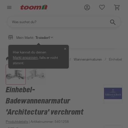
Mein Markt:
Troisdorf
✕
Hier kannst du deinen
, falls er nicht
Markt anpassen
/
Bad & Sanitär
/
Badarmaturen
/
Wannenarmaturen
/
Einhebel-Ba
stimmt.
Einhebel-
Badewannenarmatur
'Architectura' verchromt
Produktdetails
| Artikelnummer
:
5401258