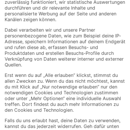
Zur Newsletter Anmeldung
Folge uns
Zahlungsarten
Versandarten
Sicher einkaufen
Jetzt die toom-App herunterladen
Alle Preisangaben in EUR inkl. gesetzl. MwSt.. Die dargestellten Angebote sind unter