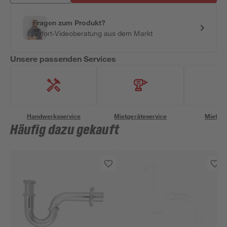
Fragen zum Produkt?
Sofort-Videoberatung aus dem Markt
Unsere passenden Services
Handwerksservice
Mietgeräteservice
Miettra
Häufig dazu gekauft