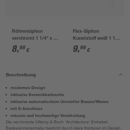
Röhrensiphon
Flex-Siphon
verchromt 1 1/4" x 32
Kunststoff weiß 1 1/2'
mm
x 40/50 mm
8
,
9
,
99
99
€
€
Beschreibung
modernes Design
inklusive Keramikkartusche
inklusive automatischem Umsteller Brause/Wanne
mit S-Anschluss
robuste und hochwertige Verarbeitung
Die verchromte Villeroy & Boch 'Architectura' Einhebel-
Badewannenarmatur besticht durch klare Konturen im Design