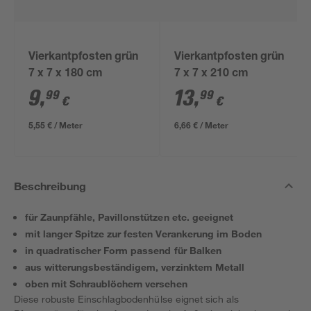
Vierkantpfosten grün
Vierkantpfosten grün
7 x 7 x 180 cm
7 x 7 x 210 cm
9
,
13
,
99
99
€
€
5,55 € / Meter
6,66 € / Meter
Beschreibung
für Zaunpfähle, Pavillonstützen etc. geeignet
mit langer Spitze zur festen Verankerung im Boden
in quadratischer Form passend für Balken
aus witterungsbeständigem, verzinktem Metall
oben mit Schraublöchern versehen
Diese robuste Einschlagbodenhülse eignet sich als