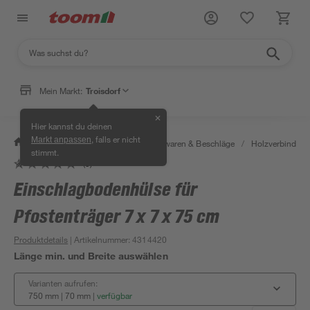
Mein Markt:
Troisdorf
✕
Hier kannst du deinen
, falls er nicht
Markt anpassen
/
Werkstatt & Maschinen
/
Eisenwaren & Beschläge
/
Holzverbinder 
stimmt.
(5)
Bestseller
Einschlagbodenhülse für
Pfostenträger 7 x 7 x 75 cm
Produktdetails
| Artikelnummer
:
4314420
Länge min. und Breite auswählen
Varianten aufrufen:
750 mm | 70 mm
|
verfügbar