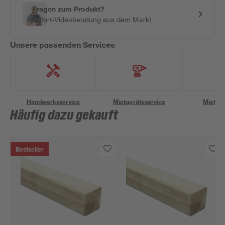
Fragen zum Produkt?
Sofort-Videoberatung aus dem Markt
Unsere passenden Services
Handwerksservice
Mietgeräteservice
Miettra
Häufig dazu gekauft
Bestseller