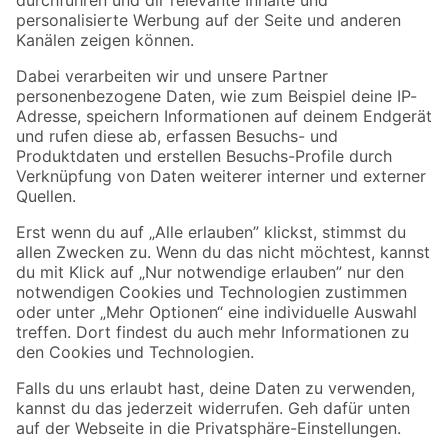
Folge uns
Zahlungsarten
Versandarten
Sicher einkaufen
Jetzt die toom-App herunterladen
Alle Preisangaben in EUR inkl. gesetzl. MwSt.. Die dargestellten Angebote sind unter
Umständen nicht in allen Märkten verfügbar. Die angegebenen Verfügbarkeiten beziehen
sich auf den unter "Mein Markt" ausgewählten toom Baumarkt. Alle Angebote und