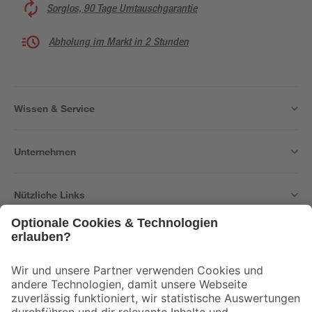
Sorglos, 90 Tage Umtauschgarantie
Abholung im Markt in 2 Stunden
Wissen & Service
Unternehmen
Nützliche Links
Bleib auf dem Laufenden mit unserem Newsletter
Der toom Newsletter: Keine Angebote und Aktionen mehr verpassen!
Zur Newsletter Anmeldung