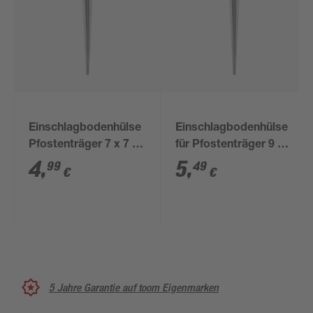
Einschlagbodenhülse
Einschlagbodenhülse
Pfostenträger 7 x 7 x
für Pfostenträger 9 x
90 cm
9 x 75 cm
4
,
5
,
99
49
€
€
5 Jahre Garantie auf toom Eigenmarken