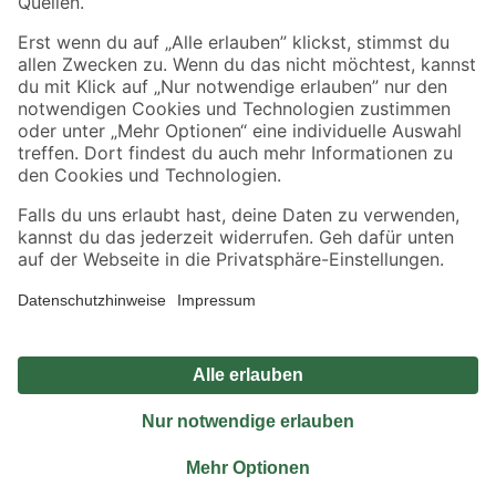
Sicher einkaufen
Jetzt die toom-App herunterladen
Alle Preisangaben in EUR inkl. gesetzl. MwSt.. Die dargestellten Angebote sind unter
Umständen nicht in allen Märkten verfügbar. Die angegebenen Verfügbarkeiten beziehen
sich auf den unter "Mein Markt" ausgewählten toom Baumarkt. Alle Angebote und
Produkte nur solange der Vorrat reicht.
*Paketversand ab 59 € versandkostenfrei, gilt nicht für Artikel mit Speditionsversand, hier
fallen zusätzliche Versandkosten an.
Datenschutz
Privatsphäre
Impressum
AGB
Nutzungsbedingungen
Widerrufsrecht
Vertrag widerrufen
Barrierefreiheit
© 2026 toom Baumarkt GmbH