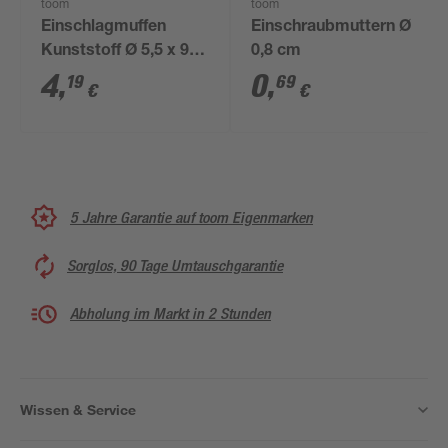
toom
toom
Einschlagmuffen
Einschraubmuttern Ø
Kunststoff Ø 5,5 x 9,5
0,8 cm
mm 40 Stück
4
,
0
,
19
69
€
€
5 Jahre Garantie auf toom Eigenmarken
Sorglos, 90 Tage Umtauschgarantie
Abholung im Markt in 2 Stunden
Wissen & Service