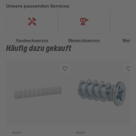
Unsere passenden Services
Handwerksservice
Mietgeräteservice
Miettra
Häufig dazu gekauft
toom
toom