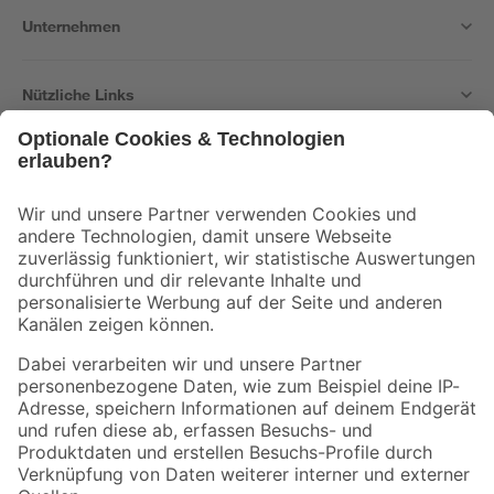
Unternehmen
Nützliche Links
Bleib auf dem Laufenden mit unserem Newsletter
Der toom Newsletter: Keine Angebote und Aktionen mehr verpassen!
Zur Newsletter Anmeldung
Folge uns
Zahlungsarten
Versandarten