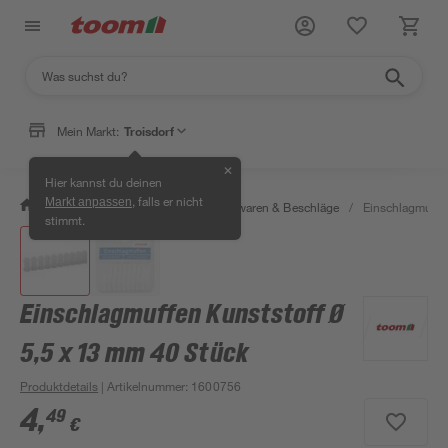
Mein Markt:
Troisdorf
✕
Hier kannst du deinen
, falls er nicht
Markt anpassen
/
Werkstatt & Maschinen
/
Eisenwaren & Beschläge
/
Einschlagmuffe
stimmt.
Einschlagmuffen Kunststoff Ø
5,5 x 13 mm 40 Stück
Produktdetails
| Artikelnummer
:
1600756
4
,
49
€