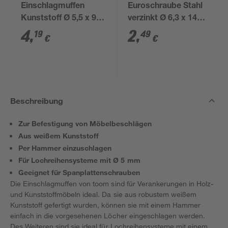
Einschlagmuffen
Euroschraube Stahl
Kunststoff Ø 5,5 x 9,5
verzinkt Ø 6,3 x 14
mm 40 Stück
mm 40 Stück
4
,
2
,
19
49
€
€
Beschreibung
Zur Befestigung von Möbelbeschlägen
Aus weißem Kunststoff
Per Hammer einzuschlagen
Für Lochreihensysteme mit Ø 5 mm
Geeignet für Spanplattenschrauben
Die Einschlagmuffen von toom sind für Verankerungen in Holz-
und Kunststoffmöbeln ideal. Da sie aus robustem weißem
Kunststoff gefertigt wurden, können sie mit einem Hammer
einfach in die vorgesehenen Löcher eingeschlagen werden.
Des Weiteren sind sie ideal für Lochreihensysteme mit einem