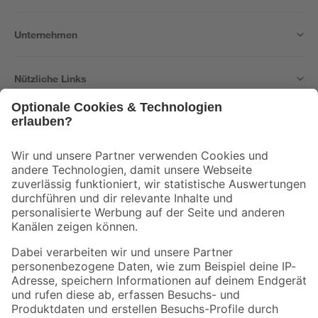
Unternehmen
Nützliche Links
Bleib auf dem Laufenden mit unserem Newsletter
Der toom Newsletter: Keine Angebote und Aktionen mehr verpassen!
Zur Newsletter Anmeldung
Folge uns
Zahlungsarten
Versandarten