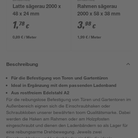
binderholz
binderholz
Latte sägerau 2000 x
Rahmen sägerau
48 x 24 mm
2000 x 58 x 38 mm
1
,
3
,
78
98
€
€
0,89 € / Meter
1,99 € / Meter
Beschreibung
Für die Befestigung von Toren und Gartentüren
Ideal in Ergänzung mit dem passenden Ladenband
Aus rostfreiem Edelstahl A2
Für die reibungslose Befestigung von Türen und Gartentoren im
Außenbereich eignen sich die Einschraubhaken oder
Schraubkloben unserer bewährten toom Qualitätsmarke. Dabei
werden die Haken am Rahmen oder am Holzpfosten
eingeschraubt und dienen den Ladenbändern so als Lager für
eine reibungsarme Drehbewegung. Jeweils zwei