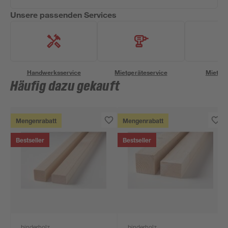
Unsere passenden Services
Handwerksservice
Mietgeräteservice
Miettra
Häufig dazu gekauft
Mengenrabatt
Mengenrabatt
Bestseller
Bestseller