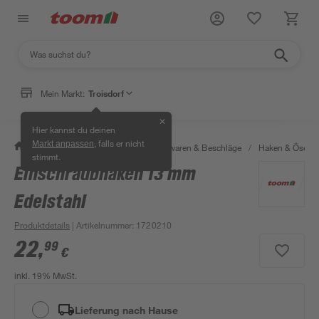
Mein Markt:
Troisdorf
✕
Hier kannst du deinen
, falls er nicht
Markt anpassen
/
Werkstatt & Maschinen
/
Eisenwaren & Beschläge
/
Haken & Ösen
stimmt.
Einschraubhaken 13 mm
Edelstahl
Produktdetails
| Artikelnummer
:
1720210
22
,
99
€
inkl. 19% MwSt.
Lieferung nach Hause