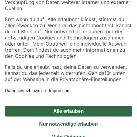
Sicher einkaufen
Jetzt die toom-App herunterladen
Alle Preisangaben in EUR inkl. gesetzl. MwSt.. Die dargestellten Angebote sind unter
Umständen nicht in allen Märkten verfügbar. Die angegebenen Verfügbarkeiten beziehen
sich auf den unter "Mein Markt" ausgewählten toom Baumarkt. Alle Angebote und
Produkte nur solange der Vorrat reicht.
*Paketversand ab 59 € versandkostenfrei, gilt nicht für Artikel mit Speditionsversand, hier
fallen zusätzliche Versandkosten an.
Datenschutz
Privatsphäre
Impressum
AGB
Nutzungsbedingungen
Widerrufsrecht
Vertrag widerrufen
Barrierefreiheit