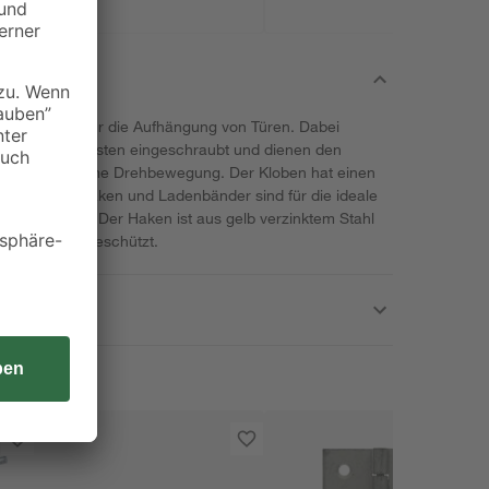
ignen sich für die Aufhängung von Türen. Dabei
r am Holzpfosten eingeschraubt und dienen den
ine reibungsarme Drehbewegung. Der Kloben hat einen
Einschraubhaken und Ladenbänder sind für die ideale
Rahmen nötig. Der Haken ist aus gelb verzinktem Stahl
or Korrosion geschützt.