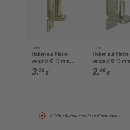
toom
toom
Haken auf Platte
Haken auf Platte
verzinkt Ø 13 mm
verzinkt Ø 13 m
Abstand 10 mm
Abstand 25 mm
3
,
2
,
29
99
€
€
5 Jahre Garantie auf toom Eigenmarken