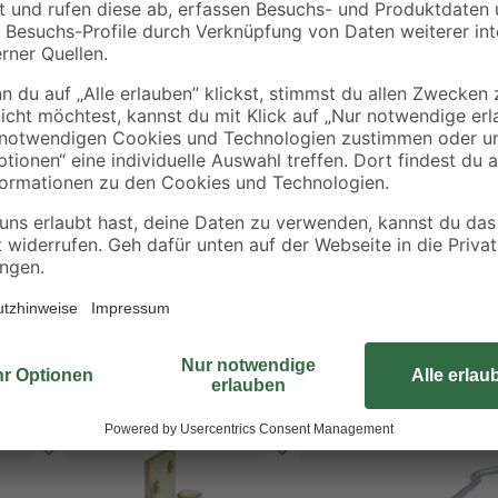
Die Einschraubhaken von Connex e
werden die Haken am Rahmen ode
Ladenbändern so als Lager für e
Durchmesser von 13 mm. Je zwei 
Kraftverteilung zwischen Tür und 
gefertigt und daher grundlegend v