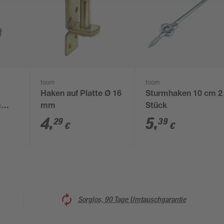
toom
toom
Haken auf Platte Ø 16
Sturmhaken 10 cm 2
m
mm
Stück
4
,
5
,
29
39
€
€
Sorglos, 90 Tage Umtauschgarantie