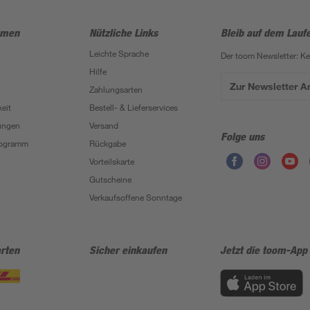
hmen
Nützliche Links
Bleib auf dem Lauf
Leichte Sprache
Der toom Newsletter: K
Hilfe
Zur Newsletter 
Zahlungsarten
eit
Bestell- & Lieferservices
ungen
Versand
Folge uns
Programm
Rückgabe
Vorteilskarte
Gutscheine
Verkaufsoffene Sonntage
rten
Sicher einkaufen
Jetzt die toom-App