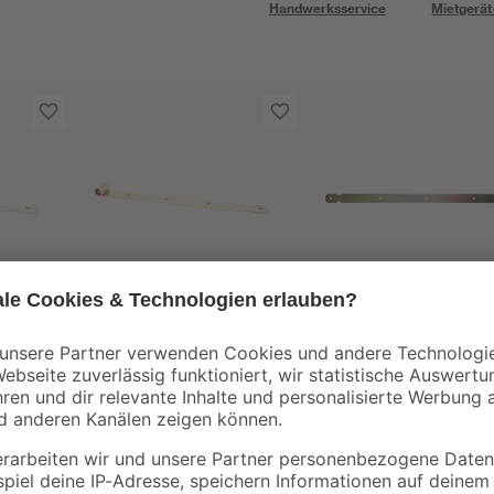
Handwerksservice
Mietgerät
toom
toom
nkt
Ladenband verzinkt
Ladenband 700 x 13
500 mm
mm verzinkt
5
,
7
,
69
99
€
€