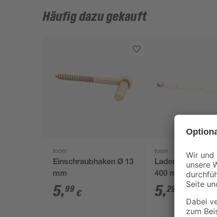
Häufig dazu gekauft
toom
toom
Einschraubhaken Ø 13
Ladenband verzi
mm
400 mm
5
,
5
,
99
29
€
€