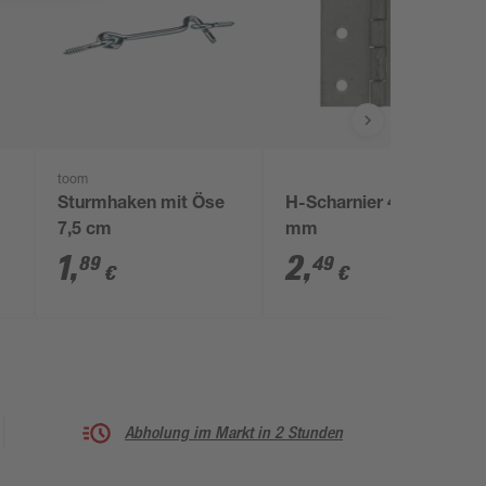
toom
Sturmhaken mit Öse
H-Scharnier 46 x 60
7,5 cm
mm
1
,
2
,
89
49
€
€
Abholung im Markt in 2 Stunden