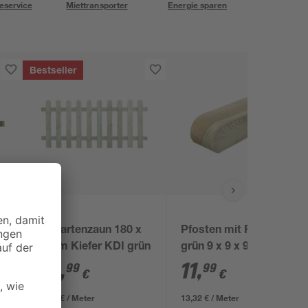
eservice
Miettransporter
Energie sparen
Bestseller
Vorgartenzaun 180 x
Pfosten mit Rundkopf
80 cm Kiefer KDI grün
grün 9 x 9 x 90 cm
24
,
11
,
99
99
€
€
13,88 € / Meter
13,32 € / Meter