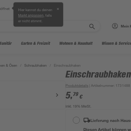
öffnet
✕
Hier kannst du deinen
, falls
Markt anpassen
er nicht stimmt.
Mein 
Sanitär
Garten & Freizeit
Wohnen & Haushalt
Wissen & Servic
ken & Ösen
/
Schraubhaken
/
Einschraubhaken
Einschraubhaken
Produktdetails
| Artikelnummer
:
1731488
5
,
79
€
inkl. 19% MwSt.
Lieferung nach Haus
Diesen Artikel können wir