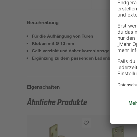
Beschreibung
Für die Aufhängung von Türen
Kloben mit Ø 13 mm
Gelb verzinkt und daher korrosionsgeschützt
Ergänzung zu dem passenden Ladenband
Eigenschaften
Ähnliche Produkte