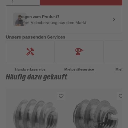
Fragen zum Produkt?
Sofort-Videoberatung aus dem Markt
Unsere passenden Services
Handwerksservice
Mietgeräteservice
Miettra
Häufig dazu gekauft