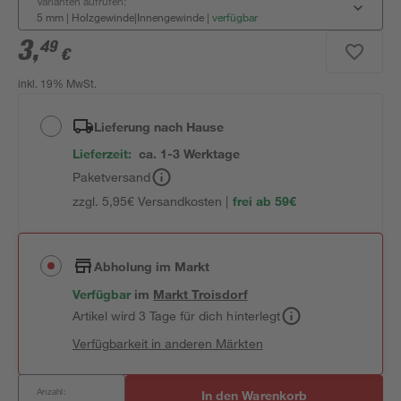
Varianten aufrufen:
5 mm | Holzgewinde|Innengewinde
|
verfügbar
3
,
49
€
inkl. 19% MwSt.
Lieferung nach Hause
Lieferzeit:
ca. 1-3 Werktage
Paketversand
zzgl. 5,95€ Versandkosten |
frei ab 59€
Abholung im Markt
Verfügbar
im
Markt
Troisdorf
Artikel wird 3 Tage für dich hinterlegt
Verfügbarkeit in anderen Märkten
Anzahl:
In den Warenkorb