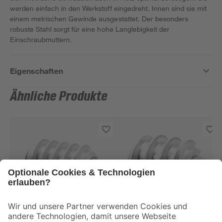
werden einfach in den Werkstoff eingedreht. Innen sind sie mit
einem metrischen Gewinde ausgestattet. Der besonders
robuste Stahl sorgt für eine hohe Langlebigkeit der
Einschraubmuttern.
Eigenschaften
Ähnliche Produkte