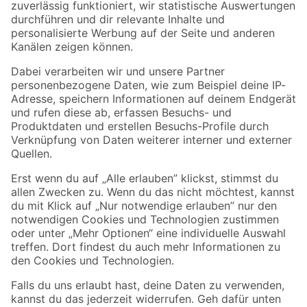
toom
toom
Einschraubmuttern
Einschraubmuttern
M8 Stahl blank 4
M6 Stahl blank 6
Stück
Stück
3
,
3
,
89
89
€
€
5 Jahre Garantie auf toom Eigenmarken
Sorglos, 90 Tage Umtauschgarantie
Abholung im Markt in 2 Stunden
Wissen & Service