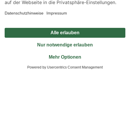
Unternehmen
Nützliche Links
Bleib auf dem Laufenden mit unserem Newsletter
Der toom Newsletter: Keine Angebote und Aktionen mehr verpassen!
Zur Newsletter Anmeldung
Folge uns
Zahlungsarten
Versandarten