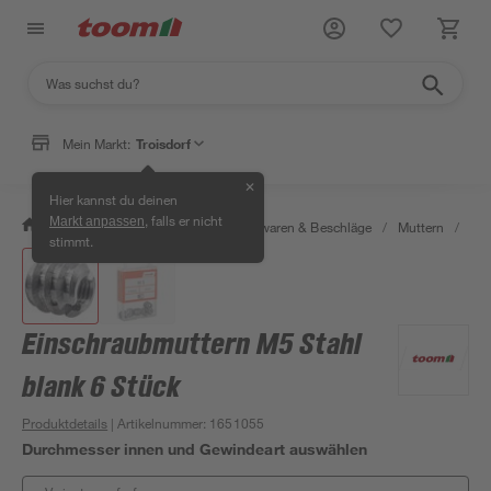
Mein Markt:
Troisdorf
✕
Hier kannst du deinen
, falls er nicht
Markt anpassen
/
Werkstatt & Maschinen
/
Eisenwaren & Beschläge
/
Muttern
/
Ein
stimmt.
Einschraubmuttern M5 Stahl
blank 6 Stück
Produktdetails
| Artikelnummer
:
1651055
Durchmesser innen und Gewindeart auswählen