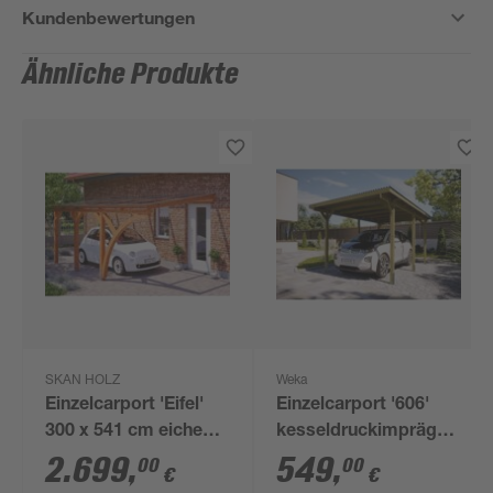
Kundenbewertungen
Ähnliche Produkte
SKAN HOLZ
Weka
Einzelcarport 'Eifel'
Einzelcarport '606'
300 x 541 cm eiche
kesseldruckimprägniert
hell mit Bogen
300 x 500 cm
2.699
,
549
,
00
00
€
€