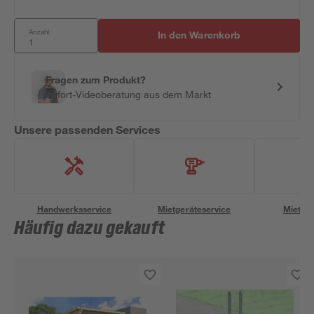
Anzahl:
In den Warenkorb
Fragen zum Produkt?
Sofort-Videoberatung aus dem Markt
Unsere passenden Services
Handwerksservice
Mietgeräteservice
Miettra
Häufig dazu gekauft