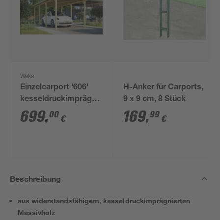
Weka
Einzelcarport '606'
H-Anker für Carports,
kesseldruckimprägniert
9 x 9 cm, 8 Stück
300 x 600 cm
699
,
169
,
00
99
€
€
Beschreibung
aus widerstandsfähigem, kesseldruckimprägnierten
Massivholz