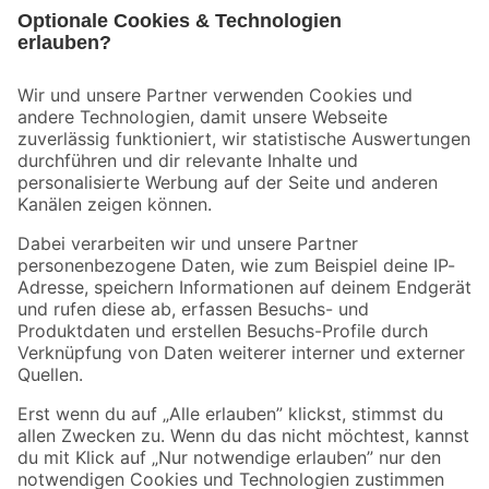
Bleib auf dem Laufenden mit unserem Newsletter
Der toom Newsletter: Keine Angebote und Aktionen mehr verpassen!
Zur Newsletter Anmeldung
Folge uns
Zahlungsarten
Versandarten
Sicher einkaufen
Jetzt die toom-App herunterladen