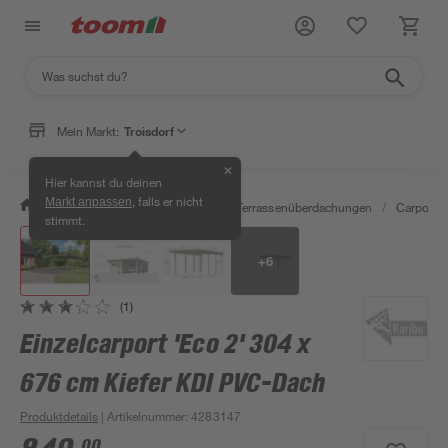
Mein Markt:
Troisdorf
✕
Hier kannst du deinen
, falls er nicht
Markt anpassen
/
Garten & Freizeit
/
Carports & Terrassenüberdachungen
/
Carports
stimmt.
+
6
(1)
Einzelcarport 'Eco 2' 304 x
676 cm Kiefer KDI PVC-Dach
Produktdetails
| Artikelnummer
:
4283147
00